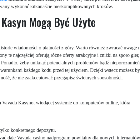
gowany wykonać kilkanaście nieskomplikowanych kroków.
 Kasyn Mogą Być Użyte
torie wiadomości o płatności z góry. Warto również zwracać uwagę 
y te najczęściej oferują różne oferty atrakcyjne i zniżki na sporo gier
o. Ponadto, żeby uniknąć potencjalnych problemów bądź nieporozumień
z warunkami każdego kodu przed tej użyciem. Dzięki wstecz możesz by
wność, że nie zaakceptować przegapisz świetnych sposobności.
Vavada Kasyno, wiodącej systemie do komputerów online, która
tylko konkretnego depozytu.
wać daje Vavada casino nadprogram powitalny dla nowych internautów