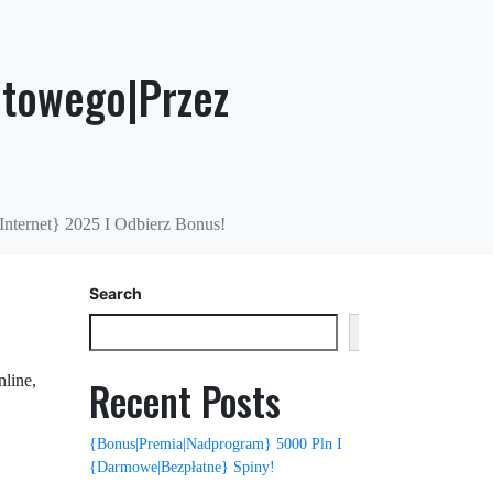
etowego|Przez
Internet} 2025 I Odbierz Bonus!
Search
Search
line,
Recent Posts
{Bonus|Premia|Nadprogram} 5000 Pln I
{Darmowe|Bezpłatne} Spiny!