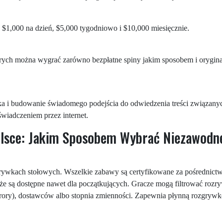
 $1,000 na dzień, $5,000 tygodniowo i $10,000 miesięcznie.
rych można wygrać zarówno bezpłatne spiny jakim sposobem i orygin
ika i budowanie świadomego podejścia do odwiedzenia treści związany
wiadczeniem przez internet.
lsce: Jakim Sposobem Wybrać Niezawodn
rywkach stołowych. Wszelkie zabawy są certyfikowane za pośrednic
, że są dostępne nawet dla początkujących. Gracze mogą filtrować rozr
rory), dostawców albo stopnia zmienności. Zapewnia płynną rozgrywk