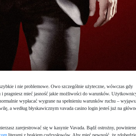
szybkie i nie problemowe. Owo szczególnie użyteczne, wówczas gdy
 i pragniesz mieć jasność jakie możliwości do warunków. Użytkownic
 normalnie wypłacać wygrane na spełnieniu warunków ruchu – wyjąws
wilę, a według błyskawicznym vavada casino login jesteś już na główn
mierzasz zarejestrować się w kasynie Vavada. Bądź ostrożny, powinien
.com
literami z brakiem cudzysłowów. Aby mieć pewność, że zdobędzi