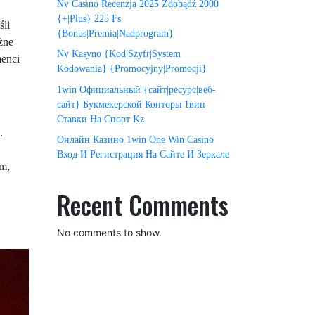
Nv Casino Recenzja 2025 Zdobądź 2000
{+|Plus} 225 Fs
śli
{Bonus|Premia|Nadprogram}
żne
Nv Kasyno {Kod|Szyfr|System
enci
Kodowania} {Promocyjny|Promocji}
1win Официальный {сайт|ресурс|веб-
сайт} Букмекерской Конторы 1вин
Ставки На Спорт Kz
.
Онлайн Казино 1win One Win Casino
Вход И Регистрация На Сайте И Зеркале
em,
Recent Comments
No comments to show.