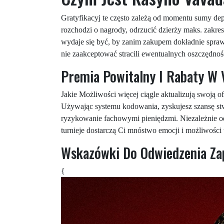
Gratyfikacyj te często zależą od momentu sumy de
rozchodzi o nagrody, odrzucić dzierży maks. zakr
wydaje się być, by zanim zakupem dokładnie sp
nie zaakceptować stracili ewentualnych oszczędnoś
Premia Powitalny I Rabaty W 
Jakie Możliwości więcej ciągle aktualizują swoją o
Używając systemu kodowania, zyskujesz szansę stw
ryzykowanie fachowymi pieniędzmi. Niezależnie o
turnieje dostarczą Ci mnóstwo emocji i możliwości
Wskazówki Do Odwiedzenia Za
{