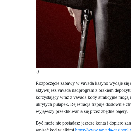
-}
Rozpoczęcie zabawy w vavada kasyno wydaje się 
aktywujesz vavada nadprogram z brakiem depozytu
korzystający wraz z vavada kody atrakcyjne mogą
ukrytych pułapek. Rejestracja frapuje dosłownie ch
wyjąwszy przeklikiwania się przez zbędne bajery.
Być może nie posiadasz jeszcze konta i dopiero za
wpisać kod wielkimi
https://www.vavada-casinopl