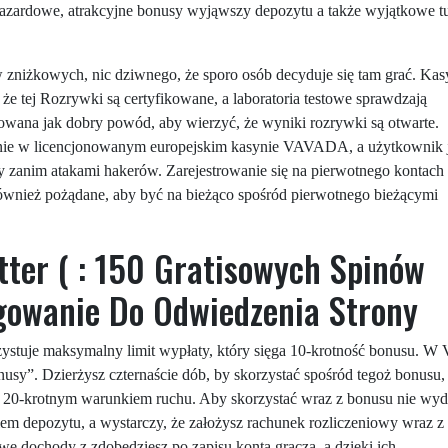
 hazardowe, atrakcyjne bonusy wyjąwszy depozytu a także wyjątkowe tu
 zniżkowych, nic dziwnego, że sporo osób decyduje się tam grać. Ka
 że tej Rozrywki są certyfikowane, a laboratoria testowe sprawdzają
owana jak dobry powód, aby wierzyć, że wyniki rozrywki są otwarte.
nie w licencjonowanym europejskim kasynie VAVADA, a użytkownik j
zanim atakami hakerów. Zarejestrowanie się na pierwotnego kontach
ównież pożądane, aby być na bieżąco spośród pierwotnego bieżącymi
ter ( : 150 Gratisowych Spinów
gowanie Do Odwiedzenia Strony
stuje maksymalny limit wypłaty, który sięga 10-krotność bonusu. W 
sy”. Dzierżysz czternaście dób, by skorzystać spośród tegoż bonusu,
 20-krotnym warunkiem ruchu. Aby skorzystać wraz z bonusu nie wyda
m depozytu, a wystarczy, że założysz rachunek rozliczeniowy wraz z
e dochody z zdobędziesz po zapisu konta gracza, a dzięki ich