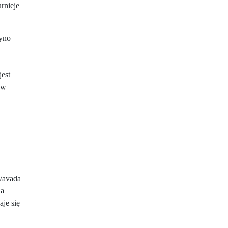
rnieje
syno
est
 w
Vavada
 a
je się