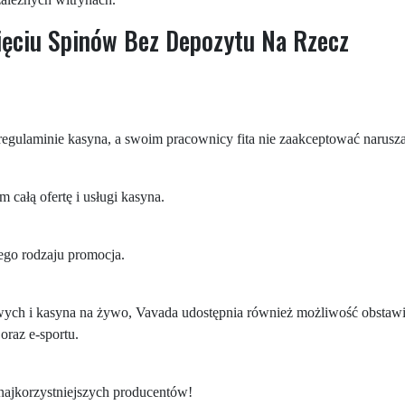
sięciu Spinów Bez Depozytu Na Rzecz
regulaminie kasyna, a swoim pracownicy fita nie zaakceptować narusza
 całą ofertę i usługi kasyna.
tego rodzaju promocja.
łowych i kasyna na żywo, Vavada udostępnia również możliwość obstaw
raz e-sportu.
najkorzystniejszych producentów!