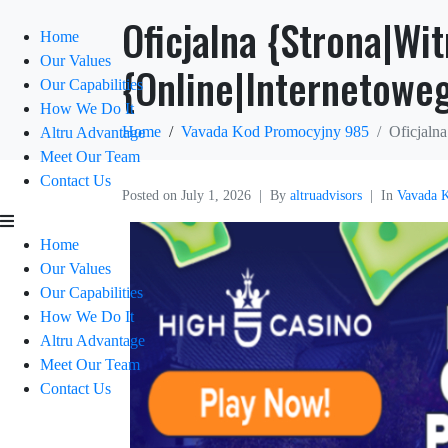
Oficjalna {Strona|Wi
Home
Our Values
{Online|Internetoweg
Our Capabilities
How We Do It
Home
Vavada Kod Promocyjny 985
Oficjaln
Altru Advantage
Meet Our Team
Contact Us
Posted on
July 1, 2026
By
altruadvisors
In
Vavada 
Home
Our Values
Our Capabilities
How We Do It
Altru Advantage
Meet Our Team
Contact Us