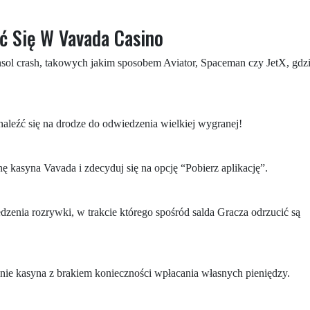
ć Się W Vavada Casino
ol crash, takowych jakim sposobem Aviator, Spaceman czy JetX, gdz
aleźć się na drodze do odwiedzenia wielkiej wygranej!
nę kasyna Vavada i zdecyduj się na opcję “Pobierz aplikację”.
dzenia rozrywki, w trakcie którego spośród salda Gracza odrzucić są
nie kasyna z brakiem konieczności wpłacania własnych pieniędzy.