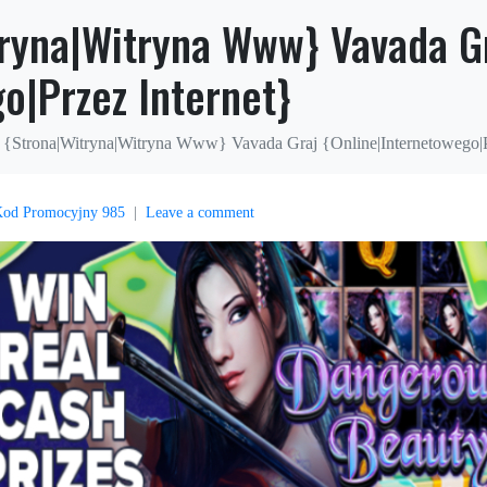
tryna|Witryna Www} Vavada G
o|Przez Internet}
a {Strona|Witryna|Witryna Www} Vavada Graj {Online|Internetowego|P
Kod Promocyjny 985
Leave a comment