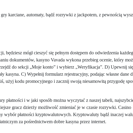
z gry karciane, automaty, bądź rozrywki z jackpotem, z pewnością wys
i, będziesz mógł cieszyć się pełnym dostępem do odwiedzenia każde
łaniu dokumentów, kasyno Vavada wykona przebieg ocenie, który mo
przejdź do sekcji „Moje konto” i wybierz „Weryfikacja”. D) Upewnij się
uły kasyna. C) Wypełnij formularz rejestracyjny, podając własne dane d
dziś, użyj kodu promocyjnego i zacznij swoją niesamowitą przygodę spo
y płatności i w jaki sposób można wyczytać z naszej tabeli, najszybci
niejsze gracz dzierży możliwość zmieniać je w czasie rozrywki. Casino
ny wybór płatności kryptowalutowych. Kryptowaluty bądź inaczej wal
atniczym za pośrednictwem dobre kasyna przez internet.