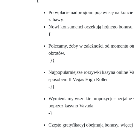
{
Po wpłacie nadprogram pojawi się na koncie
zabawy.
Nowi konsumenci oczekują hojnego bonusu 
{
Polecamy, żeby w zależności od momentu otr
obrotów.
-}{
Najpopularniejsze rozrywki kasyna online Vav
sposobem II Vegas High Roller.
-}{
Wymieniamy wszelkie propozycje specjalne
poprzez kasyno Vavada.
-}
Często gratyfikacyj obejmują bonusy, więce