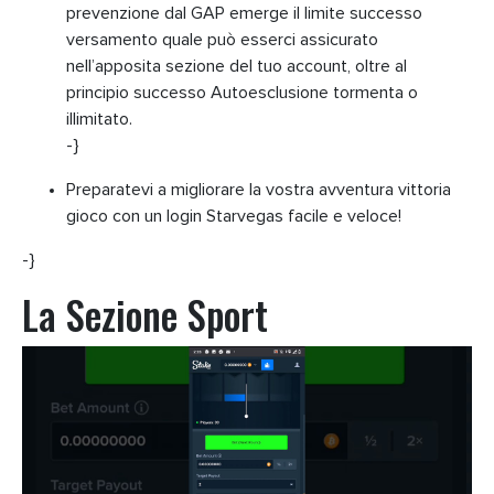
prevenzione dal GAP emerge il limite successo
versamento quale può esserci assicurato
nell’apposita sezione del tuo account, oltre al
principio successo Autoesclusione tormenta o
illimitato.
-}
Preparatevi a migliorare la vostra avventura vittoria
gioco con un login Starvegas facile e veloce!
-}
La Sezione Sport