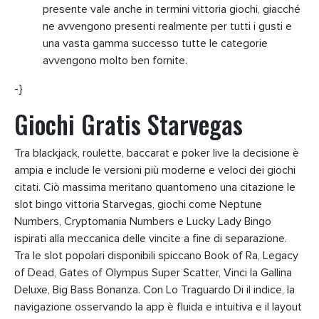
presente vale anche in termini vittoria giochi, giacché
ne avvengono presenti realmente per tutti i gusti e
una vasta gamma successo tutte le categorie
avvengono molto ben fornite.
-}
Giochi Gratis Starvegas
Tra blackjack, roulette, baccarat e poker live la decisione è
ampia e include le versioni più moderne e veloci dei giochi
citati. Ciò massima meritano quantomeno una citazione le
slot bingo vittoria Starvegas, giochi come Neptune
Numbers, Cryptomania Numbers e Lucky Lady Bingo
ispirati alla meccanica delle vincite a fine di separazione.
Tra le slot popolari disponibili spiccano Book of Ra, Legacy
of Dead, Gates of Olympus Super Scatter, Vinci la Gallina
Deluxe, Big Bass Bonanza. Con Lo Traguardo Di il indice, la
navigazione osservando la app è fluida e intuitiva e il layout