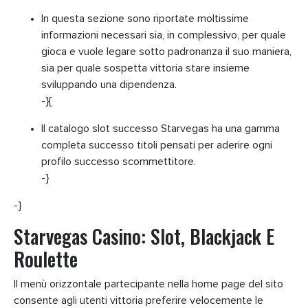
In questa sezione sono riportate moltissime
informazioni necessari sia, in complessivo, per quale
gioca e vuole legare sotto padronanza il suo maniera,
sia per quale sospetta vittoria stare insieme
sviluppando una dipendenza.
-}{
Il catalogo slot successo Starvegas ha una gamma
completa successo titoli pensati per aderire ogni
profilo successo scommettitore.
-}
-}
Starvegas Casino: Slot, Blackjack E
Roulette
Il menù orizzontale partecipante nella home page del sito
consente agli utenti vittoria preferire velocemente le