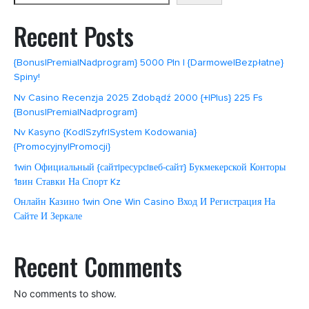
Recent Posts
{Bonus|Premia|Nadprogram} 5000 Pln I {Darmowe|Bezpłatne}
Spiny!
Nv Casino Recenzja 2025 Zdobądź 2000 {+|Plus} 225 Fs
{Bonus|Premia|Nadprogram}
Nv Kasyno {Kod|Szyfr|System Kodowania}
{Promocyjny|Promocji}
1win Официальный {сайт|ресурс|веб-сайт} Букмекерской Конторы
1вин Ставки На Спорт Kz
Онлайн Казино 1win One Win Casino Вход И Регистрация На
Сайте И Зеркале
Recent Comments
No comments to show.