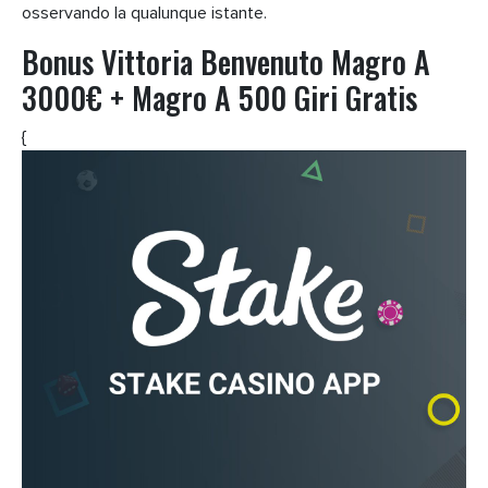
osservando la qualunque istante.
Bonus Vittoria Benvenuto Magro A
3000€ + Magro A 500 Giri Gratis
{