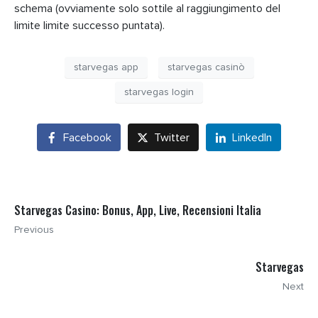
schema (ovviamente solo sottile al raggiungimento del
limite limite successo puntata).
starvegas app
starvegas casinò
starvegas login
Facebook
Twitter
LinkedIn
Starvegas Casino: Bonus, App, Live, Recensioni Italia
Previous
Starvegas
Next