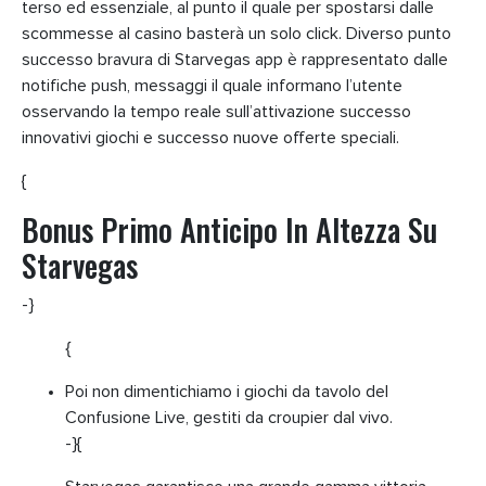
terso ed essenziale, al punto il quale per spostarsi dalle
scommesse al casino basterà un solo click. Diverso punto
successo bravura di Starvegas app è rappresentato dalle
notifiche push, messaggi il quale informano l’utente
osservando la tempo reale sull’attivazione successo
innovativi giochi e successo nuove offerte speciali.
{
Bonus Primo Anticipo In Altezza Su
Starvegas
-}
{
Poi non dimentichiamo i giochi da tavolo del
Confusione Live, gestiti da croupier dal vivo.
-}{