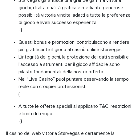
Starvegas garantisce una grande gamma vittoria
giochi, di alta qualità grafica e mediante generose
possibilità vittoria vincita, adatti a tutte le preferenze
di gioco e livelli successo esperienza.
-}
Questi bonus e promozioni contribuiscono a rendere
più gratificante il gioco al casinò online starvegas.
L’integrità dei giochi, la protezione dei dati sensibili e
l’accesso a strumenti per il gioco affidabile sono
pilastri fondamentali della nostra offerta.
Nel “Live Casino” puoi puntare osservando la tempo
reale con croupier professionisti.
{
A tutte le offerte speciali si applicano T&C, restrizioni
e limiti di tempo.
-}
Il casinò del web vittoria Starvegas è certamente la