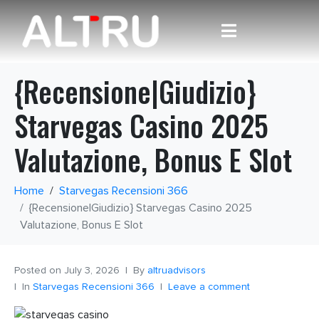
{Recensione|Giudizio}
Starvegas Casino 2025
Valutazione, Bonus E Slot
Home
Starvegas Recensioni 366
{Recensione|Giudizio} Starvegas Casino 2025
Valutazione, Bonus E Slot
Posted on
July 3, 2026
By
altruadvisors
In
Starvegas Recensioni 366
Leave a comment