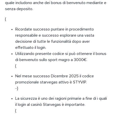
quale includono anche dei bonus di benvenuto mediante e
senza deposito.
{
Ricordate successo puntare in procedimento
responsabile e successo esplorare una vasta
decisione di tutte le funzionalità dopo aver
effettuato il login.
Utilizzando presente codice si può ottenere il bonus
di benvenuto sullo sport magro a 3000€.
{
Nel mese successo Dicembre 2025 il codice
promozionale starvegas attivo è STYVIP.
-}
La sicurezza è uno dei ragioni primarie a fine di i quali
il login al casinò Starvegas è importante.
{