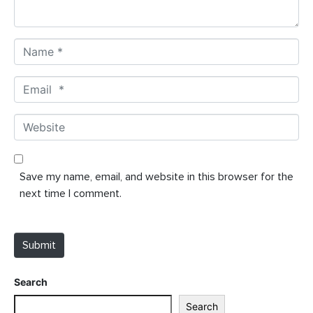
*
N
a
m
E
e
m
*
a
W
i
e
l
b
*
s
Save my name, email, and website in this browser for the
i
next time I comment.
t
e
Submit
Search
Search