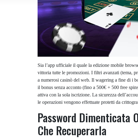
Sia l’app ufficiale il quale la edizione mobile browse
vittoria tutte le promozioni. I filtri avanzati (tema, 
a numerosi casinò del web. Il wagering a fine di i 
il bonus senza acconto (fino a 500€ + 500 free spin
attiva con la sola iscrizione. La sicurezza dell’accou
le operazioni vengono effettuate protetti da crittogr
Password Dimenticata O
Che Recuperarla