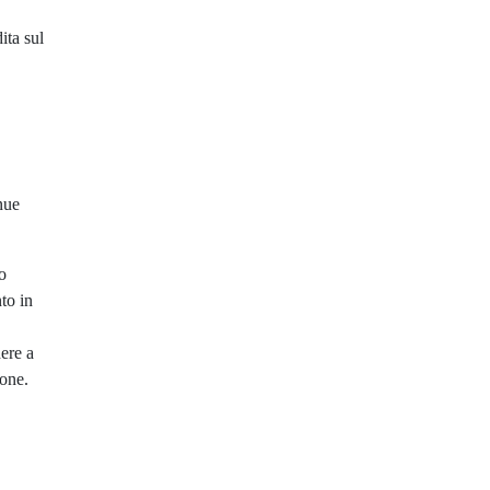
ita sul
nue
o
to in
ere a
ione.