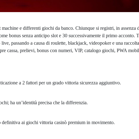
 machine e differenti giochi da banco. Chiunque si registri, in assenza d
come bonus senza anticipo slot e 30 successivamente il primo acconto. T
ò live, passando a causa di roulette, blackjack, videopoker e una raccolt
copre cassa, prelievi, bonus con numeri, VIP, catalogo giochi, PWA mobi
nticazione a 2 fattori per un grado vittoria sicurezza aggiuntivo.
chi; ha un’identità precisa che la differenzia.
 definitiva ai giochi vittoria casinò premium in movimento.