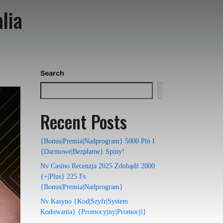
lia
Search
Search
Recent Posts
{Bonus|Premia|Nadprogram} 5000 Pln I
{Darmowe|Bezpłatne} Spiny!
Nv Casino Recenzja 2025 Zdobądź 2000
{+|Plus} 225 Fs
{Bonus|Premia|Nadprogram}
Nv Kasyno {Kod|Szyfr|System
Kodowania} {Promocyjny|Promocji}