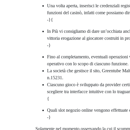
Una volta aperta, inserisci le credenziali regis
funzioni del casinò, infatti come possiamo di
-}{
In Più vi consigliamo di dare un’occhiata anc
vittoria erogazione al giocatore costruiti in p
-}
Fino al completamento, eventuali operazioni vi
operativo con lo scopo di ciascuno funzione.
La società che gestisce il sito, Greentube M
n.15231.
Ciascuno gioco è sviluppato da provider certi
scegliere tra interfacce intuitive con lo tragua
{
Quali slot negozio online vengono effettuate 
-}
Solamente nel momento osservando la cui il scommet