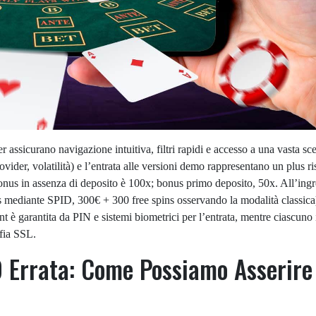
r assicurano navigazione intuitiva, filtri rapidi e accesso a una vasta sce
provider, volatilità) e l’entrata alle versioni demo rappresentano un plus ri
bonus in assenza di deposito è 100x; bonus primo deposito, 50x. All’ingr
s mediante SPID, 300€ + 300 free spins osservando la modalità classica)
nt è garantita da PIN e sistemi biometrici per l’entrata, mentre ciascuno i
afia SSL.
 Errata: Come Possiamo Asserire