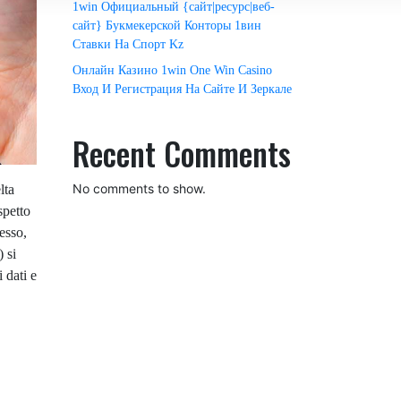
1win Официальный {сайт|ресурс|веб-
сайт} Букмекерской Конторы 1вин
Ставки На Спорт Kz
Онлайн Казино 1win One Win Casino
Вход И Регистрация На Сайте И Зеркале
Recent Comments
No comments to show.
lta
spetto
esso,
 si
 dati e