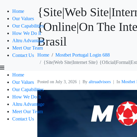
{Site|Web Site|Inter
Home
Our Values
{Online|On The Int
Our Capabilities
How We Do It
Brasil
Altru Advantage
Meet Our Team
Home
Mostbet Portugal Login 688
Contact Us
{Site|Web Site|Internet Site} {Oficial|Formal|
Home
Our Values
Posted on
July 3, 2026
By
altruadvisors
In
Mostbet 
Our Capabilities
How We Do It
Altru Advantage
Meet Our Team
Contact Us