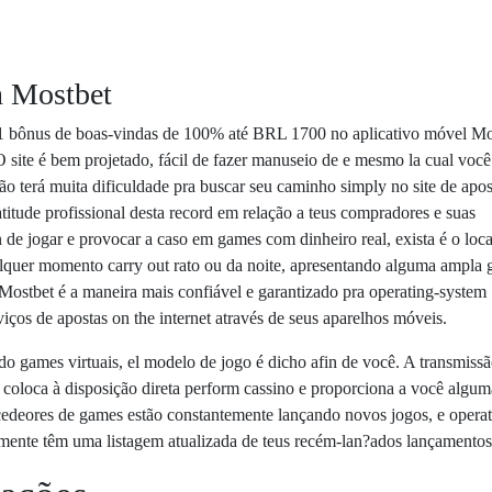
n Mostbet
1 bônus de boas-vindas de 100% até BRL 1700 no aplicativo móvel Mo
site é bem projetado, fácil de fazer manuseio de e mesmo la cual voc
 não terá muita dificuldade pra buscar seu caminho simply no site de apos
titude profissional desta record em relação a teus compradores e suas
n de jogar e provocar a caso em games com dinheiro real, exista é o loca
ualquer momento carry out rato ou da noite, apresentando alguma ampla
Mostbet é a maneira mais confiável e garantizado pra operating-system
ços de apostas on the internet através de seus aparelhos móveis.
do games virtuais, el modelo de jogo é dicho afin de você. A transmiss
coloca à disposição direta perform cassino e proporciona a você algum
cedeores de games estão constantemente lançando novos jogos, e opera
mente têm uma listagem atualizada de teus recém-lan?ados lançamentos