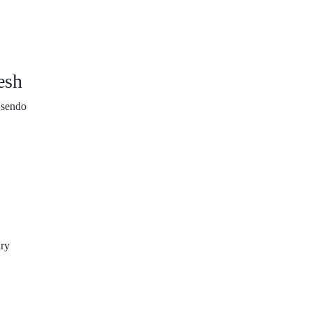
esh
 sendo
ary