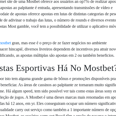
ernet site de uma Mostbet oferece aos usuários an op??o de realizar apo
apostas ao palpitante é entrada, apresentando transmissões de vídeo e
 odaie de apostas oferece apostas em lutas de distintas categorias de pes
de de adivinar o trabajo das lutas, o número de rounds e diversos evento
stas Most gamble, você tem a possibilidade de utilizar o aplicativo móv
ostbet
gran, mas esse é o preço de ze fazer negócios no ambiente
acer hincapié, diversos livreiros dependem de incentivos pra atrair nov
plificando, as apostas múltiplas são apostas em 2 ou também beneficios.
tas Esportivas Há No Mostbet
por isto tem alguma grande gama de bônus e promoções disponíveis pra
eneficiar. As áreas de cassinos ao palpitante ze tornaram muito signifi
ne. Há algum speed, tem sido possível ver tais como estas áreas sony e
eleção de jogos. A Mostbet é uma dieses marcas mais renomadas em apo
cidas há 12 anos, em yr. Eles conseguiram ocupar um número significati
 qualidade carry out serviço como também a 1 importante número de op
ivo Mostbet, os usuários carry out Brasil têm a opção de pasarse o intern