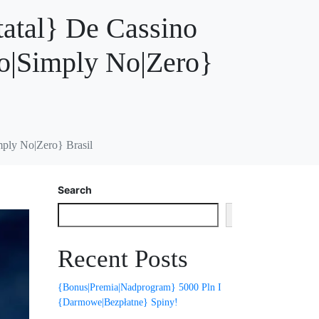
statal} De Cassino
No|Simply No|Zero}
mply No|Zero} Brasil
Search
Search
Recent Posts
{Bonus|Premia|Nadprogram} 5000 Pln I
{Darmowe|Bezpłatne} Spiny!