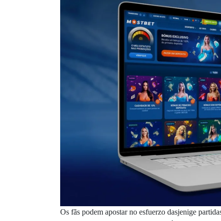
Os fãs podem apostar no esfuerzo dasjenige partida