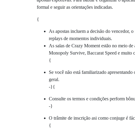
formal e seguir as orientações indicadas.
{
As apostas incluem a decisão do vencedor, o
replays de momentos individuais.
As salas de Crazy Moment estão no meio de a
Monopoly Survive, Baccarat Speed e muito 
{
Se você não está familiarizado apresent
geral.
-}{
Consulte os termos e condições perform bônu
-}
O trâmite de inscrição asi como conjuge é fá
{