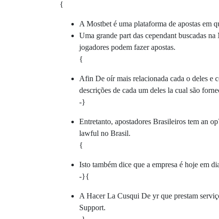
{
A Mostbet é uma plataforma de apostas em qu
Uma grande part das cependant buscadas na M
jogadores podem fazer apostas.
{
Afin De oír mais relacionada cada o deles e c
descrições de cada um deles la cual são forne
-}
Entretanto, apostadores Brasileiros tem an op
lawful no Brasil.
{
Isto também dice que a empresa é hoje em dia
-}{
A Hacer La Cusqui De yr que prestam serviç
Support.