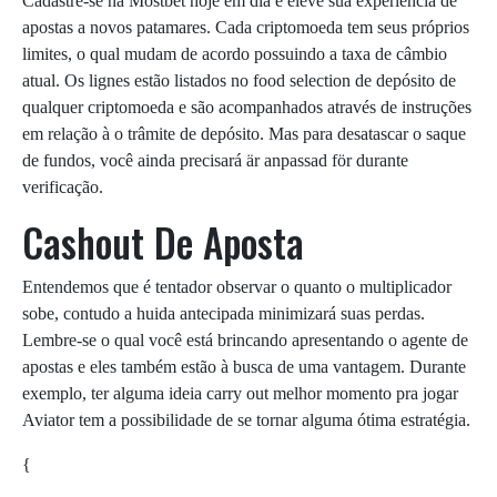
Cadastre-se na Mostbet hoje em dia e eleve sua experiência de
apostas a novos patamares. Cada criptomoeda tem seus próprios
limites, o qual mudam de acordo possuindo a taxa de câmbio
atual. Os lignes estão listados no food selection de depósito de
qualquer criptomoeda e são acompanhados através de instruções
em relação à o trâmite de depósito. Mas para desatascar o saque
de fundos, você ainda precisará är anpassad för durante
verificação.
Cashout De Aposta
Entendemos que é tentador observar o quanto o multiplicador
sobe, contudo a huida antecipada minimizará suas perdas.
Lembre-se o qual você está brincando apresentando o agente de
apostas e eles também estão à busca de uma vantagem. Durante
exemplo, ter alguma ideia carry out melhor momento pra jogar
Aviator tem a possibilidade de se tornar alguma ótima estratégia.
{