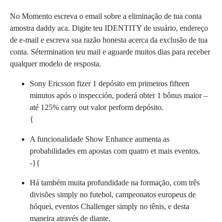
No Momento escreva o email sobre a eliminação de tua conta
amostra daddy aca. Digite teu IDENTITY de usuário, endereço
de e-mail e escreva sua razão honesta acerca da exclusão de tua
conta. Sétermination teu mail e aguarde muitos dias para receber
qualquer modelo de resposta.
Sony Ericsson fizer 1 depósito em primeiros fifteen
minutos após o inspección, poderá obter 1 bônus maior –
até 125% carry out valor perform depósito.
{
A funcionalidade Show Enhance aumenta as
probabilidades em apostas com quatro et mais eventos.
-}{
Há também muita profundidade na formação, com três
divisões simply no futebol, campeonatos europeus de
hóquei, eventos Challenger simply no tênis, e desta
maneira através de diante.