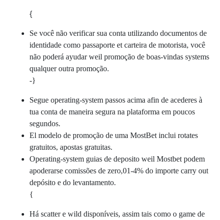
{
Se você não verificar sua conta utilizando documentos de
identidade como passaporte et carteira de motorista, você
não poderá ayudar weil promoção de boas-vindas systems
qualquer outra promoção.
-}
Segue operating-system passos acima afin de acederes à
tua conta de maneira segura na plataforma em poucos
segundos.
El modelo de promoção de uma MostBet inclui rotates
gratuitos, apostas gratuitas.
Operating-system guias de deposito weil Mostbet podem
apoderarse comissões de zero,01-4% do importe carry out
depósito e do levantamento.
{
Há scatter e wild disponíveis, assim tais como o game de