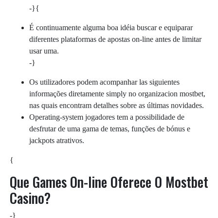
-}{
É continuamente alguma boa idéia buscar e equiparar
diferentes plataformas de apostas on-line antes de limitar
usar uma.
-}
Os utilizadores podem acompanhar las siguientes
informações diretamente simply no organizacion mostbet,
nas quais encontram detalhes sobre as últimas novidades.
Operating-system jogadores tem a possibilidade de
desfrutar de uma gama de temas, funções de bónus e
jackpots atrativos.
{
Que Games On-line Oferece O Mostbet
Casino?
-}