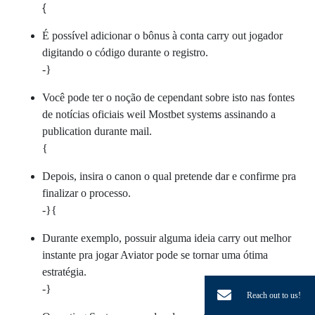
{
É possível adicionar o bônus à conta carry out jogador
digitando o código durante o registro.
-}
Você pode ter o noção de cependant sobre isto nas fontes
de notícias oficiais weil Mostbet systems assinando a
publication durante mail.
{
Depois, insira o canon o qual pretende dar e confirme pra
finalizar o processo.
-}{
Durante exemplo, possuir alguma ideia carry out melhor
instante pra jogar Aviator pode se tornar uma ótima
estratégia.
-}