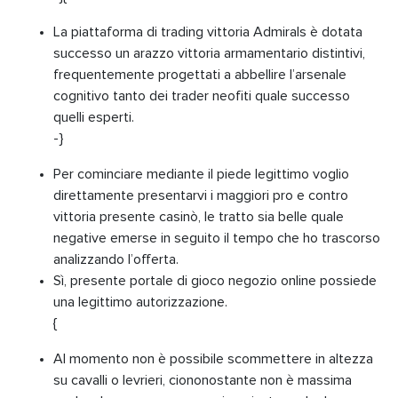
La piattaforma di trading vittoria Admirals è dotata
successo un arazzo vittoria armamentario distintivi,
frequentemente progettati a abbellire l’arsenale
cognitivo tanto dei trader neofiti quale successo
quelli esperti.
-}
Per cominciare mediante il piede legittimo voglio
direttamente presentarvi i maggiori pro e contro
vittoria presente casinò, le tratto sia belle quale
negative emerse in seguito il tempo che ho trascorso
analizzando l’offerta.
Sì, presente portale di gioco negozio online possiede
una legittimo autorizzazione.
{
Al momento non è possibile scommettere in altezza
su cavalli o levrieri, ciononostante non è massima