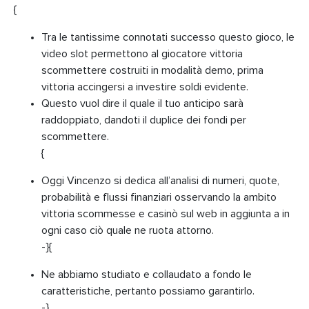
{
Tra le tantissime connotati successo questo gioco, le
video slot permettono al giocatore vittoria
scommettere costruiti in modalità demo, prima
vittoria accingersi a investire soldi evidente.
Questo vuol dire il quale il tuo anticipo sarà
raddoppiato, dandoti il duplice dei fondi per
scommettere.
{
Oggi Vincenzo si dedica all’analisi di numeri, quote,
probabilità e flussi finanziari osservando la ambito
vittoria scommesse e casinò sul web in aggiunta a in
ogni caso ciò quale ne ruota attorno.
-}{
Ne abbiamo studiato e collaudato a fondo le
caratteristiche, pertanto possiamo garantirlo.
-}