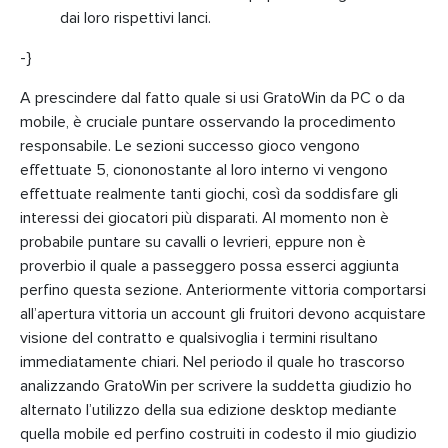
dai loro rispettivi lanci.
-}
A prescindere dal fatto quale si usi GratoWin da PC o da
mobile, è cruciale puntare osservando la procedimento
responsabile. Le sezioni successo gioco vengono
effettuate 5, ciononostante al loro interno vi vengono
effettuate realmente tanti giochi, così da soddisfare gli
interessi dei giocatori più disparati. Al momento non è
probabile puntare su cavalli o levrieri, eppure non è
proverbio il quale a passeggero possa esserci aggiunta
perfino questa sezione. Anteriormente vittoria comportarsi
all’apertura vittoria un account gli fruitori devono acquistare
visione del contratto e qualsivoglia i termini risultano
immediatamente chiari. Nel periodo il quale ho trascorso
analizzando GratoWin per scrivere la suddetta giudizio ho
alternato l’utilizzo della sua edizione desktop mediante
quella mobile ed perfino costruiti in codesto il mio giudizio