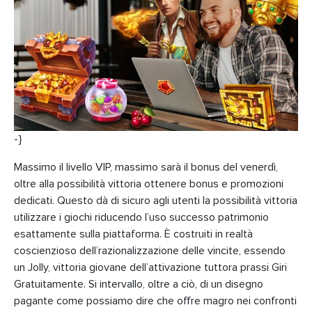
-}
Massimo il livello VIP, massimo sarà il bonus del venerdì,
oltre alla possibilità vittoria ottenere bonus e promozioni
dedicati. Questo dà di sicuro agli utenti la possibilità vittoria
utilizzare i giochi riducendo l’uso successo patrimonio
esattamente sulla piattaforma. È costruiti in realtà
coscienzioso dell’razionalizzazione delle vincite, essendo
un Jolly, vittoria giovane dell’attivazione tuttora prassi Giri
Gratuitamente. Si intervallo, oltre a ciò, di un disegno
pagante come possiamo dire che offre magro nei confronti