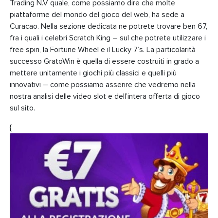
Trading N.V quale, come possiamo dire che molte
piattaforme del mondo del gioco del web, ha sede a
Curacao. Nella sezione dedicata ne potrete trovare ben 67,
fra i quali i celebri Scratch King – sul che potrete utilizzare i
free spin, la Fortune Wheel e il Lucky 7’s. La particolarità
successo GratoWin è quella di essere costruiti in grado a
mettere unitamente i giochi più classici e quelli più
innovativi – come possiamo asserire che vedremo nella
nostra analisi delle video slot e dell’intera offerta di gioco
sul sito.
{