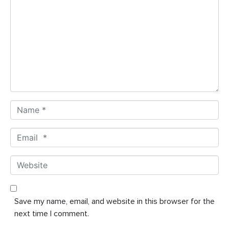
o
m
m
e
n
t
*
N
a
m
E
e
m
*
a
W
i
e
l
b
*
s
Save my name, email, and website in this browser for the
i
next time I comment.
t