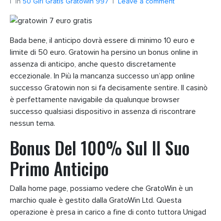
In
50 Giri Gratis Gratowin 997
Leave a comment
Bada bene, il anticipo dovrà essere di minimo 10 euro e
limite di 50 euro. Gratowin ha persino un bonus online in
assenza di anticipo, anche questo discretamente
eccezionale. In Più la mancanza successo un’app online
successo Gratowin non si fa decisamente sentire. Il casinò
è perfettamente navigabile da qualunque browser
successo qualsiasi dispositivo in assenza di riscontrare
nessun tema.
Bonus Del 100% Sul Il Suo
Primo Anticipo
Dalla home page, possiamo vedere che GratoWin è un
marchio quale è gestito dalla GratoWin Ltd. Questa
operazione è presa in carico a fine di conto tuttora Unigad