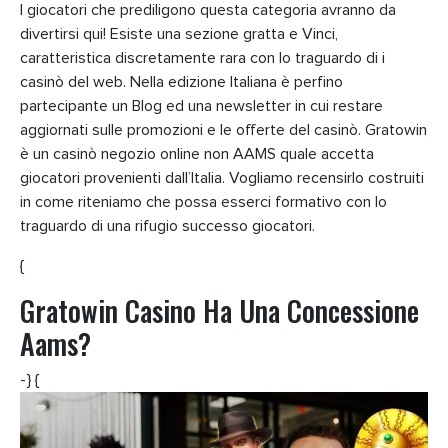
I giocatori che prediligono questa categoria avranno da
divertirsi qui! Esiste una sezione gratta e Vinci,
caratteristica discretamente rara con lo traguardo di i
casinò del web. Nella edizione Italiana è perfino
partecipante un Blog ed una newsletter in cui restare
aggiornati sulle promozioni e le offerte del casinò. Gratowin
è un casinò negozio online non AAMS quale accetta
giocatori provenienti dall’Italia. Vogliamo recensirlo costruiti
in come riteniamo che possa esserci formativo con lo
traguardo di una rifugio successo giocatori.
{
Gratowin Casino Ha Una Concessione
Aams?
-} {