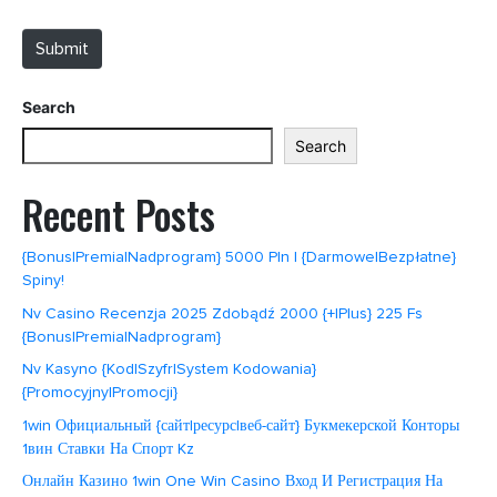
e
Submit
Search
Search
Recent Posts
{Bonus|Premia|Nadprogram} 5000 Pln I {Darmowe|Bezpłatne}
Spiny!
Nv Casino Recenzja 2025 Zdobądź 2000 {+|Plus} 225 Fs
{Bonus|Premia|Nadprogram}
Nv Kasyno {Kod|Szyfr|System Kodowania}
{Promocyjny|Promocji}
1win Официальный {сайт|ресурс|веб-сайт} Букмекерской Конторы
1вин Ставки На Спорт Kz
Онлайн Казино 1win One Win Casino Вход И Регистрация На