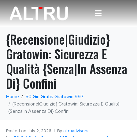
{Recensione|Giudizio}
Gratowin: Sicurezza E
Qualità {Senza|In Assenza
Di} Confini
Home
50 Giri Gratis Gratowin 997
{Recensione|Giudizio} Gratowin: Sicurezza E Qualità
{Senza|In Assenza Di} Confini
Posted on
July 2, 2026
By
altruadvisors