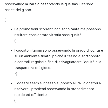
osservando la Italia o osservando la qualsiasi ulteriore
nasce del globo.
{
Le promozioni ricorrenti non sono tante ma possono
risultare considerate vittoria sana qualità.
{
I giocatori italiani sono osservando la grado di contare
su un ambiente fidato, poiché il casinò è sottoposto
a controlli regolari a fine di salvaguardare l’equità e la
trasparenza del gioco.
-}
Codesto team successo supporto aiuta i giocatori a
risolvere i problemi osservando la procedimento
rapido ed efficiente.
{