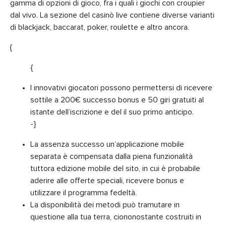
gamma di opzioni di gioco, fra i quali i giochi con croupier
dal vivo. La sezione del casinò live contiene diverse varianti
di blackjack, baccarat, poker, roulette e altro ancora.
{
{
I innovativi giocatori possono permettersi di ricevere
sottile a 200€ successo bonus e 50 giri gratuiti al
istante dell’iscrizione e del il suo primo anticipo.
-}
La assenza successo un’applicazione mobile
separata è compensata dalla piena funzionalità
tuttora edizione mobile del sito, in cui è probabile
aderire alle offerte speciali, ricevere bonus e
utilizzare il programma fedeltà.
La disponibilità dei metodi può tramutare in
questione alla tua terra, ciononostante costruiti in