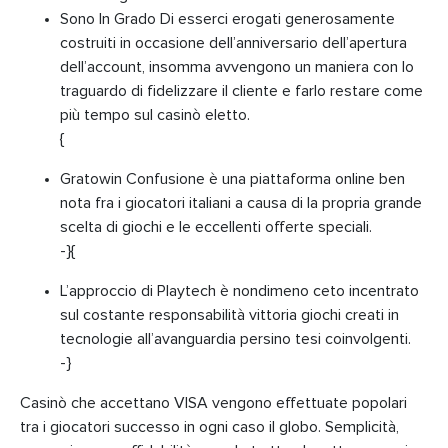
Sono In Grado Di esserci erogati generosamente
costruiti in occasione dell’anniversario dell’apertura
dell’account, insomma avvengono un maniera con lo
traguardo di fidelizzare il cliente e farlo restare come
più tempo sul casinò eletto.
{
Gratowin Confusione è una piattaforma online ben
nota fra i giocatori italiani a causa di la propria grande
scelta di giochi e le eccellenti offerte speciali.
-}{
L’approccio di Playtech è nondimeno ceto incentrato
sul costante responsabilità vittoria giochi creati in
tecnologie all’avanguardia persino tesi coinvolgenti.
-}
Casinò che accettano VISA vengono effettuate popolari
tra i giocatori successo in ogni caso il globo. Semplicità,