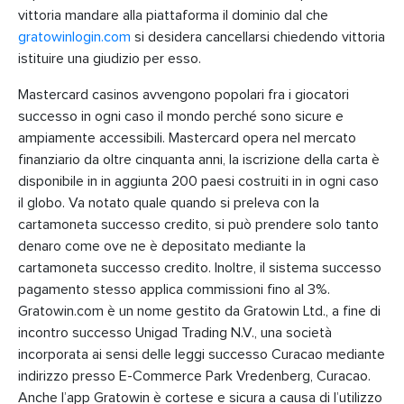
vittoria mandare alla piattaforma il dominio dal che
gratowinlogin.com
si desidera cancellarsi chiedendo vittoria
istituire una giudizio per esso.
Mastercard casinos avvengono popolari fra i giocatori
successo in ogni caso il mondo perché sono sicure e
ampiamente accessibili. Mastercard opera nel mercato
finanziario da oltre cinquanta anni, la iscrizione della carta è
disponibile in in aggiunta 200 paesi costruiti in in ogni caso
il globo. Va notato quale quando si preleva con la
cartamoneta successo credito, si può prendere solo tanto
denaro come ove ne è depositato mediante la
cartamoneta successo credito. Inoltre, il sistema successo
pagamento stesso applica commissioni fino al 3%.
Gratowin.com è un nome gestito da Gratowin Ltd., a fine di
incontro successo Unigad Trading N.V., una società
incorporata ai sensi delle leggi successo Curacao mediante
indirizzo presso E-Commerce Park Vredenberg, Curacao.
Anche l’app Gratowin è cortese e sicura a causa di l’utilizzo