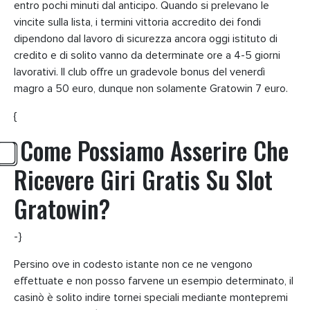
entro pochi minuti dal anticipo. Quando si prelevano le
vincite sulla lista, i termini vittoria accredito dei fondi
dipendono dal lavoro di sicurezza ancora oggi istituto di
credito e di solito vanno da determinate ore a 4-5 giorni
lavorativi. Il club offre un gradevole bonus del venerdì
magro a 50 euro, dunque non solamente Gratowin 7 euro.
{
⃣ Come Possiamo Asserire Che
Ricevere Giri Gratis Su Slot
Gratowin?
-}
Persino ove in codesto istante non ce ne vengono
effettuate e non posso farvene un esempio determinato, il
casinò è solito indire tornei speciali mediante montepremi