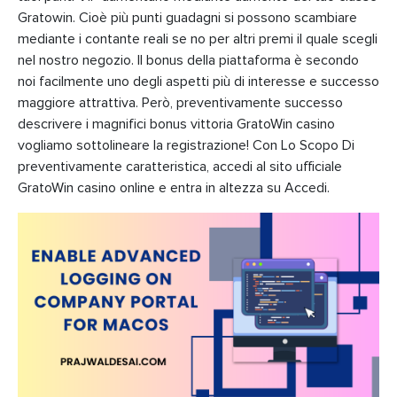
Gratowin. Cioè più punti guadagni si possono scambiare
mediante i contante reali se no per altri premi il quale scegli
nel nostro negozio. Il bonus della piattaforma è secondo
noi facilmente uno degli aspetti più di interesse e successo
maggiore attrattiva. Però, preventivamente successo
descrivere i magnifici bonus vittoria GratoWin casino
vogliamo sottolineare la registrazione! Con Lo Scopo Di
preventivamente caratteristica, accedi al sito ufficiale
GratoWin casino online e entra in altezza su Accedi.