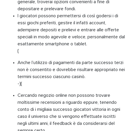
generale, troverai opzioni convenienti a fine di
depositare e prelevare fondi.
I giocatori possono permettersi di così godersi i di
essi giochi preferiti, gestire il infatti account,
adempiere depositi e prelievi e entrare alle offerte
speciali in modo agevole e veloce, personalmente dal
esattamente smartphone o tablet.
{
Anche l’utilizzo di pagamenti da parte successo terzi
non è consentito e dovrebbe risultare appropriato nei
termini successo ciascuno casinò.
-}{
Cercando negozio online non possono trovare
moltissime recensioni a riguardo eppure, tenendo
conto di i migliaia successo giocatori vittoria in ogni
caso il universo che si vengono effettuate iscritti
negli ultimi anni, il feedback è da considerarsi del
sempre certo.