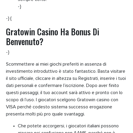
-}
-} {
Gratowin Casino Ha Bonus Di
Benvenuto?
-}
Scommettere ai miei giochi preferiti in assenza di
investimento introduttivo è stato fantastico. Basta visitare
il sito ufficiale, cliccare in altezza su Registrati, inserire i tuoi
dati personali e confermare l’iscrizione. Dopo aver finito
questi passaggi, il tuo account sarà attivo e pronto con lo
scopo di l’uso. I giocatori scelgono Gratowin casino con
VISA perché codesto sistema successo erogazione
presenta molti più pro quale svantaggi.
Che potete accorgersi, i giocatori italiani possono