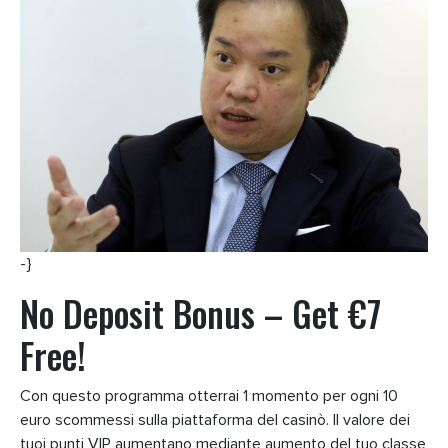
-}
No Deposit Bonus – Get €7
Free!
Con questo programma otterrai 1 momento per ogni 10
euro scommessi sulla piattaforma del casinò. Il valore dei
tuoi punti VIP aumentano mediante aumento del tuo classe