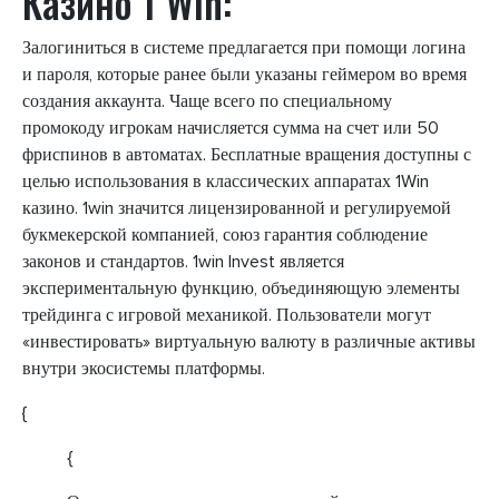
Казино 1 Win:
Залогиниться в системе предлагается при помощи логина
и пароля, которые ранее были указаны геймером во время
создания аккаунта. Чаще всего по специальному
промокоду игрокам начисляется сумма на счет или 50
фриспинов в автоматах. Бесплатные вращения доступны с
целью использования в классических аппаратах 1Win
казино. 1win значится лицензированной и регулируемой
букмекерской компанией, союз гарантия соблюдение
законов и стандартов. 1win Invest является
экспериментальную функцию, объединяющую элементы
трейдинга с игровой механикой. Пользователи могут
«инвестировать» виртуальную валюту в различные активы
внутри экосистемы платформы.
{
{