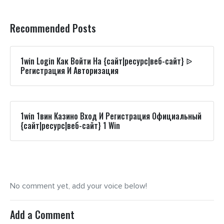
Recommended Posts
1win Login Как Войти На {сайт|ресурс|веб-сайт} ᐉ
Регистрация И Авторизация
1win 1вин Казино Вход И Регистрация Официальный
{сайт|ресурс|веб-сайт} 1 Win
No comment yet, add your voice below!
Add a Comment