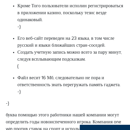
Кроме Того пользователи исполин регистрироваться
в приложении казино, поскольку тезис везде
одинаковый.
-}
Его веб-сайт переведен на 23 языка, в том числе
русский и языки ближайших стран-соседей.
Создать учетную запись можно всего за пару минут,
следуя всплывающим подсказкам.
{
Файл весит 16 Мб, следовательно не пора и
ответственность знать перегружать память гаджета.
-}
-}
буква помощью этого работники нашей компании могут
определить годы новоиспеченного игрока. Компания one
win против ставок на спорт и использования азартных игр