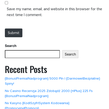
b
*
s
Save my name, email, and website in this browser for the
i
next time I comment.
t
e
Submit
Search
Search
Recent Posts
{Bonus|Premia|Nadprogram} 5000 Pln I {Darmowe|Bezpłatne}
Spiny!
Nv Casino Recenzja 2025 Zdobądź 2000 {+|Plus} 225 Fs
{Bonus|Premia|Nadprogram}
Nv Kasyno {Kod|Szyfr|System Kodowania}
{Promocyjny|Promocji}