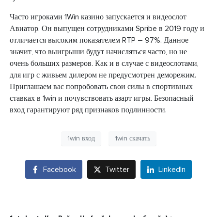
Часто игроками 1Win казино запускается и видеослот
Авиатор. Он выпущен сотрудниками Spribe в 2019 году и
отличается высоким показателем RTP – 97%. Данное
значит, что выигрыши будут начисляться часто, но не
очень больших размеров. Как и в случае с видеослотами,
для игр с живьем дилером не предусмотрен деморежим.
Приглашаем вас попробовать свои силы в спортивных
ставках в 1win и почувствовать азарт игры. Безопасный
вход гарантируют ряд признаков подлинности.
1win вход
1win скачать
Facebook
Twitter
LinkedIn