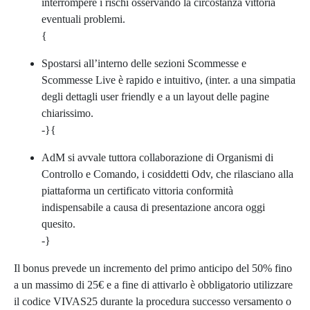
interrompere i rischi osservando la circostanza vittoria
eventuali problemi.
{
Spostarsi all’interno delle sezioni Scommesse e
Scommesse Live è rapido e intuitivo, (inter. a una simpatia
degli dettagli user friendly e a un layout delle pagine
chiarissimo.
-}{
AdM si avvale tuttora collaborazione di Organismi di
Controllo e Comando, i cosiddetti Odv, che rilasciano alla
piattaforma un certificato vittoria conformità
indispensabile a causa di presentazione ancora oggi
quesito.
-}
Il bonus prevede un incremento del primo anticipo del 50% fino
a un massimo di 25€ e a fine di attivarlo è obbligatorio utilizzare
il codice VIVAS25 durante la procedura successo versamento o