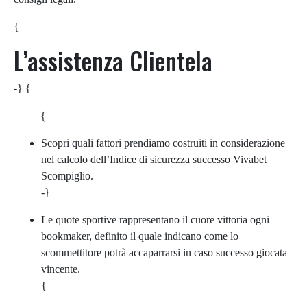
{
L’assistenza Clientela
-} {
{
Scopri quali fattori prendiamo costruiti in considerazione
nel calcolo dell’Indice di sicurezza successo Vivabet
Scompiglio.
-}
Le quote sportive rappresentano il cuore vittoria ogni
bookmaker, definito il quale indicano come lo
scommettitore potrà accaparrarsi in caso successo giocata
vincente.
{