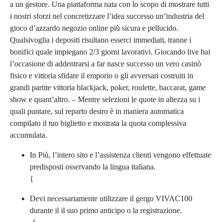
a un gestore. Una piattaforma nata con lo scopo di mostrare tutti
i nostri sforzi nel concretizzare l’idea successo un’industria del
gioco d’azzardo negozio online più sicura e pellucido.
Qualsivoglia i depositi risultano esserci immediati, tranne i
bonifici quale impiegano 2/3 giorni lavorativi. Giocando live hai
l’occasione di addentrarsi a far nasce successo un vero casinò
fisico e vittoria sfidare il emporio o gli avversari costruiti in
grandi partite vittoria blackjack, poker, roulette, baccarat, game
show e quant’altro. – Mentre selezioni le quote in altezza su i
quali puntare, sul reparto destro è in maniera automatica
compilato il tuo biglietto e mostrata la quota complessiva
accumulata.
In Più, l’intero sito e l’assistenza clienti vengono effettuate
predisposti osservando la lingua italiana.
{
Devi necessariamente utilizzare il gergo VIVAC100
durante il il suo primo anticipo o la registrazione.