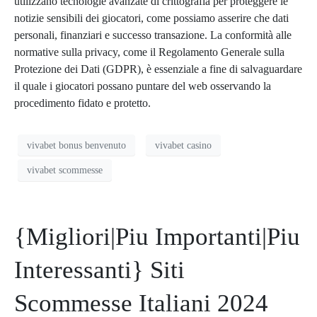
utilizzano tecnologie avanzate di crittografia per proteggere le
notizie sensibili dei giocatori, come possiamo asserire che dati
personali, finanziari e successo transazione. La conformità alle
normative sulla privacy, come il Regolamento Generale sulla
Protezione dei Dati (GDPR), è essenziale a fine di salvaguardare
il quale i giocatori possano puntare del web osservando la
procedimento fidato e protetto.
vivabet bonus benvenuto
vivabet casino
vivabet scommesse
{Migliori|Piu Importanti|Piu
Interessanti} Siti
Scommesse Italiani 2024