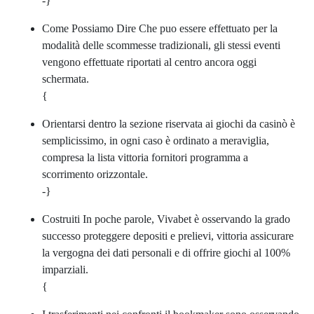
-}
Come Possiamo Dire Che puo essere effettuato per la
modalità delle scommesse tradizionali, gli stessi eventi
vengono effettuate riportati al centro ancora oggi
schermata.
{
Orientarsi dentro la sezione riservata ai giochi da casinò è
semplicissimo, in ogni caso è ordinato a meraviglia,
compresa la lista vittoria fornitori programma a
scorrimento orizzontale.
-}
Costruiti In poche parole, Vivabet è osservando la grado
successo proteggere depositi e prelievi, vittoria assicurare
la vergogna dei dati personali e di offrire giochi al 100%
imparziali.
{