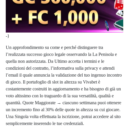
-}
Un approfondimento su come e perché distinguere tra
l’realizzata successo gioco legale osservando la La Penisola e
quella non autorizzata. Da Ultimo accetta i termini e le
condizioni del contratto, l’informativa sulla privacy e attendi
l’email il quale annuncia la validazione del tuo ingenuo incontro
di gioco. Il portafoglio di slot in altezza su Vivabet è
costantemente costruiti in aggiornamento e ha bisogno di già un
voto altissimo con lo traguardo di la sua versatilità, qualità e
quantità. Quote Maggiorate → ciascuno settimana puoi ottenere
un incremento fino al 30% delle quote in altezza su cui giocare.
Una Singola volta effettuata la iscrizione, potrai accedere al sito
semplicemente inserendo le tue credenziali.