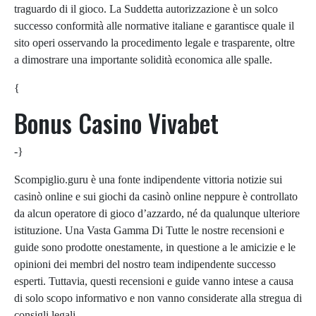
traguardo di il gioco. La Suddetta autorizzazione è un solco
successo conformità alle normative italiane e garantisce quale il
sito operi osservando la procedimento legale e trasparente, oltre
a dimostrare una importante solidità economica alle spalle.
{
Bonus Casino Vivabet
-}
Scompiglio.guru è una fonte indipendente vittoria notizie sui
casinò online e sui giochi da casinò online neppure è controllato
da alcun operatore di gioco d’azzardo, né da qualunque ulteriore
istituzione. Una Vasta Gamma Di Tutte le nostre recensioni e
guide sono prodotte onestamente, in questione a le amicizie e le
opinioni dei membri del nostro team indipendente successo
esperti. Tuttavia, questi recensioni e guide vanno intese a causa
di solo scopo informativo e non vanno considerate alla stregua di
consigli legali.