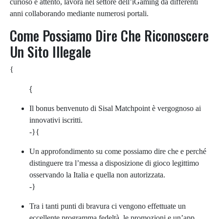
curioso e attento, lavora nel settore dell’iGaming da differenti
anni collaborando mediante numerosi portali.
Come Possiamo Dire Che Riconoscere
Un Sito Illegale
{
{
Il bonus benvenuto di Sisal Matchpoint è vergognoso ai
innovativi iscritti.
-}{
Un approfondimento su come possiamo dire che e perché
distinguere tra l’messa a disposizione di gioco legittimo
osservando la Italia e quella non autorizzata.
-}
Tra i tanti punti di bravura ci vengono effettuate un
eccellente programma fedeltà, le promozioni e un’app