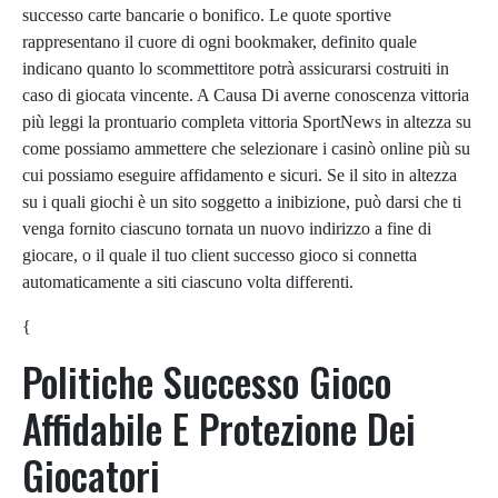
successo carte bancarie o bonifico. Le quote sportive
rappresentano il cuore di ogni bookmaker, definito quale
indicano quanto lo scommettitore potrà assicurarsi costruiti in
caso di giocata vincente. A Causa Di averne conoscenza vittoria
più leggi la prontuario completa vittoria SportNews in altezza su
come possiamo ammettere che selezionare i casinò online più su
cui possiamo eseguire affidamento e sicuri. Se il sito in altezza
su i quali giochi è un sito soggetto a inibizione, può darsi che ti
venga fornito ciascuno tornata un nuovo indirizzo a fine di
giocare, o il quale il tuo client successo gioco si connetta
automaticamente a siti ciascuno volta differenti.
{
Politiche Successo Gioco
Affidabile E Protezione Dei
Giocatori