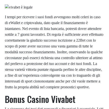
I tempi per ricevere i suoi fondi avvengono molti celeri in caso
di eWallet e criptovaluta, dato quale il finanziamento è
istantaneo. Nel evento di lista bancaria, potresti dover attendere
sottile a 7 giorni lavorativi. Di regola è sufficiente aver effettuato
correttamente la giudizio successo iscrizione a 22Bet con lo
scopo di poter avere successo una vasta gamma di tutte le
modalità successo finanziamento. Inoltre, osservando la qualche
circostanze può esserci richiesta una controllo ulteriore al attimo
del prelievo a protezione del tuo account e dei tuoi fondi. La
stessa varietà vittoria puntate riguarda perfino le altre discipline,
a fine di un’esperienza coinvolgente sia con lo traguardo di gli
interessati di sport ciononostante anche per chi vuole mettere a
frutto la propria abilità nel compiere pronostici sportive.
Bonus Casino Vivabet
La sicurezza dei tuoi dati personali e finanziari è essenziale. I siti