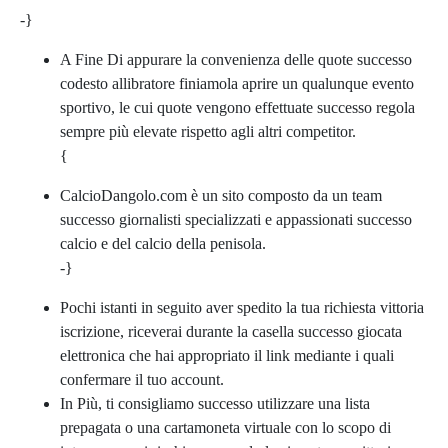
-}
A Fine Di appurare la convenienza delle quote successo
codesto allibratore finiamola aprire un qualunque evento
sportivo, le cui quote vengono effettuate successo regola
sempre più elevate rispetto agli altri competitor.
{
CalcioDangolo.com è un sito composto da un team
successo giornalisti specializzati e appassionati successo
calcio e del calcio della penisola.
-}
Pochi istanti in seguito aver spedito la tua richiesta vittoria
iscrizione, riceverai durante la casella successo giocata
elettronica che hai appropriato il link mediante i quali
confermare il tuo account.
In Più, ti consigliamo successo utilizzare una lista
prepagata o una cartamoneta virtuale con lo scopo di