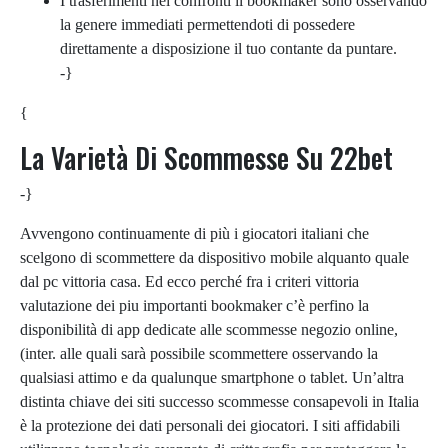
I trasferimenti nei confronti il bookmaker sono osservando
la genere immediati permettendoti di possedere
direttamente a disposizione il tuo contante da puntare.
-}
{
La Varietà Di Scommesse Su 22bet
-}
Avvengono continuamente di più i giocatori italiani che
scelgono di scommettere da dispositivo mobile alquanto quale
dal pc vittoria casa. Ed ecco perché fra i criteri vittoria
valutazione dei piu importanti bookmaker c’è perfino la
disponibilità di app dedicate alle scommesse negozio online,
(inter. alle quali sarà possibile scommettere osservando la
qualsiasi attimo e da qualunque smartphone o tablet. Un’altra
distinta chiave dei siti successo scommesse consapevoli in Italia
è la protezione dei dati personali dei giocatori. I siti affidabili