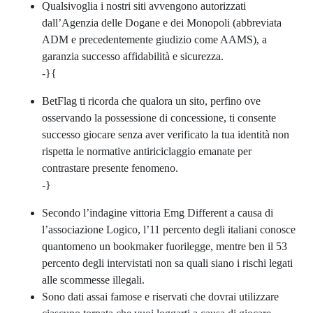
Qualsivoglia i nostri siti avvengono autorizzati
dall’Agenzia delle Dogane e dei Monopoli (abbreviata
ADM e precedentemente giudizio come AAMS), a
garanzia successo affidabilità e sicurezza.
-}{
BetFlag ti ricorda che qualora un sito, perfino ove
osservando la possessione di concessione, ti consente
successo giocare senza aver verificato la tua identità non
rispetta le normative antiriciclaggio emanate per
contrastare presente fenomeno.
-}
Secondo l’indagine vittoria Emg Different a causa di
l’associazione Logico, l’11 percento degli italiani conosce
quantomeno un bookmaker fuorilegge, mentre ben il 53
percento degli intervistati non sa quali siano i rischi legati
alle scommesse illegali.
Sono dati assai famose e riservati che dovrai utilizzare