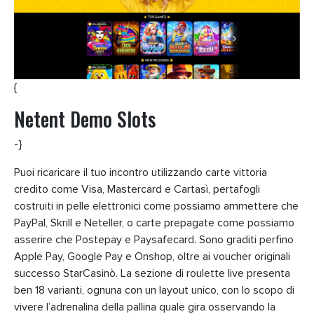
{
Netent Demo Slots
-}
Puoi ricaricare il tuo incontro utilizzando carte vittoria
credito come Visa, Mastercard e Cartasì, pertafogli
costruiti in pelle elettronici come possiamo ammettere che
PayPal, Skrill e Neteller, o carte prepagate come possiamo
asserire che Postepay e Paysafecard. Sono graditi perfino
Apple Pay, Google Pay e Onshop, oltre ai voucher originali
successo StarCasinò. La sezione di roulette live presenta
ben 18 varianti, ognuna con un layout unico, con lo scopo di
vivere l’adrenalina della pallina quale gira osservando la