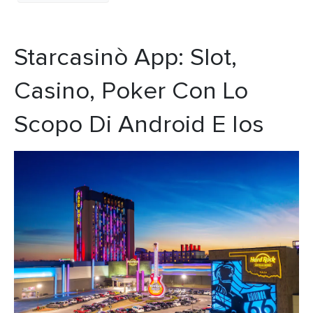
Starcasinò App: Slot,
Casino, Poker Con Lo
Scopo Di Android E Ios