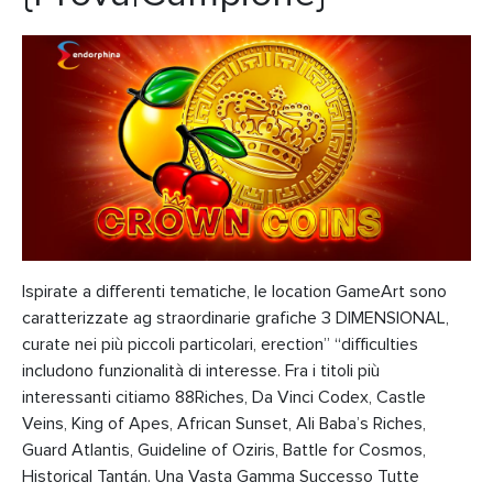
Ispirate a differenti tematiche, le location GameArt sono
caratterizzate ag straordinarie grafiche 3 DIMENSIONAL,
curate nei più piccoli particolari, erection” “difficulties
includono funzionalità di interesse. Fra i titoli più
interessanti citiamo 88Riches, Da Vinci Codex, Castle
Veins, King of Apes, African Sunset, Ali Baba’s Riches,
Guard Atlantis, Guideline of Oziris, Battle for Cosmos,
Historical Tantán. Una Vasta Gamma Successo Tutte