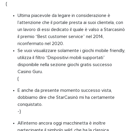
{
Ultima piacevole da legare in considerazione è
l’attenzione che il portale presta ai suoi clientela, con
un lavoro di essi dedicato il quale è valso a Starcasinò
il premio “Best customer service” nel 2014,
riconfermato nel 2020.
Se vuoi visualizzare solamente i giochi mobile friendly,
utilizza il filtro “Dispositivi mobili supportati”
disponibile nella sezione giochi gratis successo
Casino Guru.
{
E anche da presente momento successo vista,
dobbiamo dire che StarCasinò mi ha certamente
conquistato.
-}
All’interno ancora oggi macchinetta è inoltre
partecipante il simbolo wild, che ha la classica