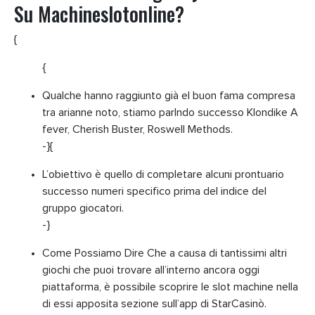
Su Machineslotonline?
{
{
Qualche hanno raggiunto già el buon fama compresa
tra arianne noto, stiamo parlndo successo Klondike A
fever, Cherish Buster, Roswell Methods.
-}{
L’obiettivo è quello di completare alcuni prontuario
successo numeri specifico prima del indice del
gruppo giocatori.
-}
Come Possiamo Dire Che a causa di tantissimi altri
giochi che puoi trovare all’interno ancora oggi
piattaforma, è possibile scoprire le slot machine nella
di essi apposita sezione sull’app di StarCasinò.