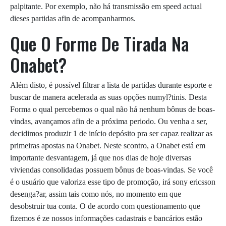
palpitante. Por exemplo, não há transmissão em speed actual
dieses partidas afin de acompanharmos.
Que O Forme De Tirada Na
Onabet?
Além disto, é possível filtrar a lista de partidas durante esporte e
buscar de manera acelerada as suas opções numyl?tinis. Desta
Forma o qual percebemos o qual não há nenhum bônus de boas-
vindas, avançamos afin de a próxima periodo. Ou venha a ser,
decidimos produzir 1 de início depósito pra ser capaz realizar as
primeiras apostas na Onabet. Neste scontro, a Onabet está em
importante desvantagem, já que nos dias de hoje diversas
viviendas consolidadas possuem bônus de boas-vindas. Se você
é o usuário que valoriza esse tipo de promoção, irá sony ericsson
desenga?ar, assim tais como nós, no momento em que
desobstruir tua conta. O de acordo com questionamento que
fizemos é ze nossos informações cadastrais e bancários estão