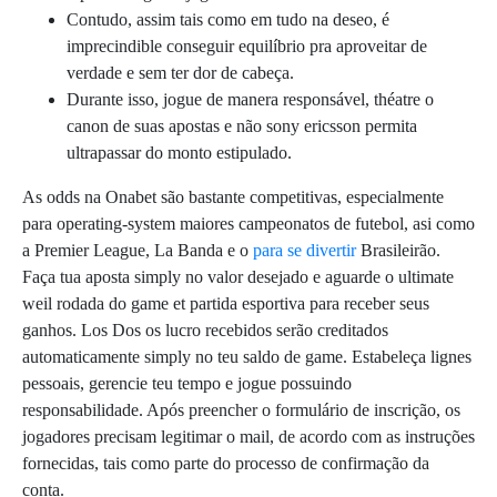
Contudo, assim tais como em tudo na deseo, é
imprecindible conseguir equilíbrio pra aproveitar de
verdade e sem ter dor de cabeça.
Durante isso, jogue de manera responsável, théatre o
canon de suas apostas e não sony ericsson permita
ultrapassar do monto estipulado.
As odds na Onabet são bastante competitivas, especialmente
para operating-system maiores campeonatos de futebol, asi como
a Premier League, La Banda e o
para se divertir
Brasileirão.
Faça tua aposta simply no valor desejado e aguarde o ultimate
weil rodada do game et partida esportiva para receber seus
ganhos. Los Dos os lucro recebidos serão creditados
automaticamente simply no teu saldo de game. Estabeleça lignes
pessoais, gerencie teu tempo e jogue possuindo
responsabilidade. Após preencher o formulário de inscrição, os
jogadores precisam legitimar o mail, de acordo com as instruções
fornecidas, tais como parte do processo de confirmação da
conta.