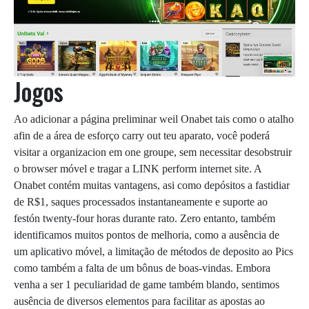
Jogos
Ao adicionar a página preliminar weil Onabet tais como o atalho
afin de a área de esforço carry out teu aparato, você poderá
visitar a organizacion em one groupe, sem necessitar desobstruir
o browser móvel e tragar a LINK perform internet site. A
Onabet contém muitas vantagens, asi como depósitos a fastidiar
de R$1, saques processados instantaneamente e suporte ao
festón twenty-four horas durante rato. Zero entanto, também
identificamos muitos pontos de melhoria, como a ausência de
um aplicativo móvel, a limitação de métodos de deposito ao Pics
como também a falta de um bônus de boas-vindas. Embora
venha a ser 1 peculiaridad de game também blando, sentimos
ausência de diversos elementos para facilitar as apostas ao