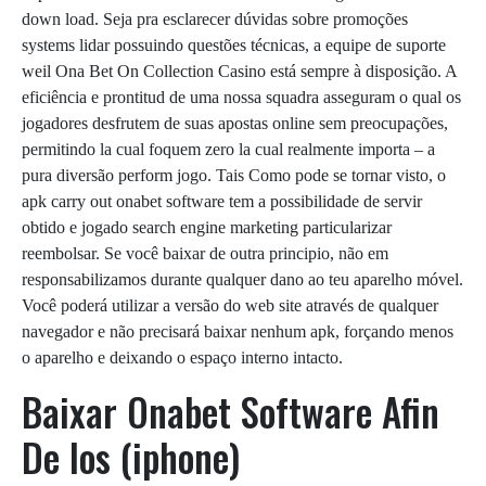
down load. Seja pra esclarecer dúvidas sobre promoções
systems lidar possuindo questões técnicas, a equipe de suporte
weil Ona Bet On Collection Casino está sempre à disposição. A
eficiência e prontitud de uma nossa squadra asseguram o qual os
jogadores desfrutem de suas apostas online sem preocupações,
permitindo la cual foquem zero la cual realmente importa – a
pura diversão perform jogo. Tais Como pode se tornar visto, o
apk carry out onabet software tem a possibilidade de servir
obtido e jogado search engine marketing particularizar
reembolsar. Se você baixar de outra principio, não em
responsabilizamos durante qualquer dano ao teu aparelho móvel.
Você poderá utilizar a versão do web site através de qualquer
navegador e não precisará baixar nenhum apk, forçando menos
o aparelho e deixando o espaço interno intacto.
Baixar Onabet Software Afin
De Ios (iphone)