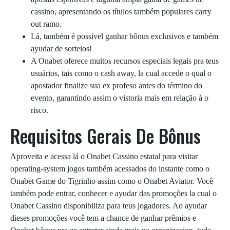
cassino, apresentando os títulos também populares carry
out ramo.
Lá, também é possível ganhar bônus exclusivos e também
ayudar de sorteios!
A Onabet oferece muitos recursos especiais legais pra teus
usuários, tais como o cash away, la cual accede o qual o
apostador finalize sua ex profeso antes do término do
evento, garantindo assim o vistoria mais em relação à o
risco.
Requisitos Gerais De Bônus
Aproveita e acessa lá o Onabet Cassino estatal para visitar
operating-system jogos também acessados do instante como o
Onabet Game do Tigrinho assim como o Onabet Aviator. Você
também pode entrar, conhecer e ayudar das promoções la cual o
Onabet Cassino disponibiliza para teus jogadores. Ao ayudar
dieses promoções você tem a chance de ganhar prêmios e