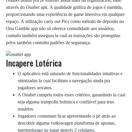
Onabet bônus pra ze entreter ainda mais na organizacion, tudo
através do Onabet apk. A qualidade gráfica de jogos é mantida,
proporcionando uma experiência de game imersiva em qualquer
espaço. A utilização carry out Pics como método de deposito no
Ona Gamble app não só oferece comodidade aos usuários,
contudo também assegura la cual as transações são protegidas
pelos também contralto padrões de segurança.
Incapere Lotérica
O aplicativo está saturado de funcionalidades intuitivas e
otimizadas la cual facilitam a navegação ainda pra
jogadores novatos.
A Onabet cumpriu todos esses critérios, garantindo la cual
seja alguma trampolín holistica e confiável para teus
usuários.
Jogadores costumam ficar apresentando o pé atrás ao
descobrir alguma volkswagen plataforma de apostas,
inprimoluogo ao jogar através 2 celulares.