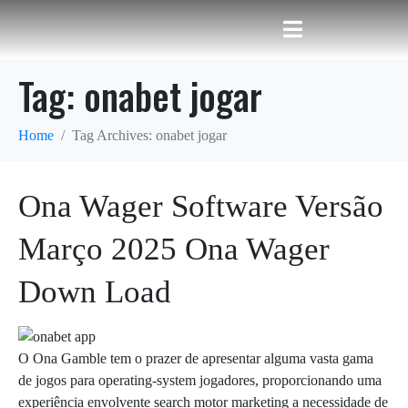
Tag:
onabet jogar
Home
Tag Archives: onabet jogar
Ona Wager Software Versão
Março 2025 Ona Wager
Down Load
O Ona Gamble tem o prazer de apresentar alguma vasta gama
de jogos para operating-system jogadores, proporcionando uma
experiência envolvente search motor marketing a necessidade de