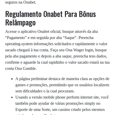
seguros na Onabet.
Regulamento Onabet Para Bônus
Relâmpago
Acesse o aplicativo Onabet oficial, busque através da aba
“Pagamento” e em seguida por aba “Saque”. Preencha
operating-system informações solicitados e rapidamente o valor
sacado chegará à tua conta. Faça seu Ona Wager login, busque
pela aba pagamento e depois a aba saque, preencha teus dados,
confirme e aguarde la cual rapidinho o valor sacado estará na tua
conta Ona Gamble.
A página preliminar destaca de maneira clara as opções de
games e promoções, permitindo que os usuários localizem
sem dificuldades o la cual procuram.
Usando a versão mobile phone perform internet site, você
também pode ayudar de várias promoções simply no
Esporte de uma Sorte, um cassino criado pelos mesmos