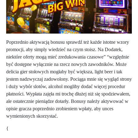
Poprzednio aktywacją bonusu sprawdź też każde istotne wzory
promocji, aby simply wiedzieć na czym stoisz. Na Dodatek,
niektóre oferty mogą mieć zredukowania czasowe” “względnie
być dostępne wyłącznie na rzecz nowych zawodników. Może
delicia gier stołowych mogłaby być większa, light beer i tak
jestem nadzwyczaj zadowolony. Pociąga mnie się wygląd strony
i duży wybór slotów, alcohol mogliby dodać więcej procedur
płatności. Wypłata zajęła mi trochę dłużej niż się spodziewałem,
ale ostatecznie pieniądze dotarły. Bonusy należy aktywować w
opisie gracza poprzednio zrobieniem wpłaty, aby unces
wymienionych skorzystać.
{