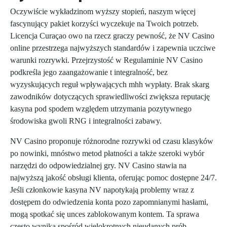
Oczywiście wykładzinom wyższy stopień, naszym więcej
fascynujący pakiet korzyści wyczekuje na Twoich potrzeb.
Licencja Curaçao owo na rzecz graczy pewność, że NV Casino
online przestrzega najwyższych standardów i zapewnia uczciwe
warunki rozrywki. Przejrzystość w Regulaminie NV Casino
podkreśla jego zaangażowanie t integralność, bez
wyzyskujących reguł wpływających mhh wypłaty. Brak skarg
zawodników dotyczących sprawiedliwości zwiększa reputację
kasyna pod spodem względem utrzymania pozytywnego
środowiska gwoli RNG i integralności zabawy.
NV Casino proponuje różnorodne rozrywki od czasu klasyków
po nowinki, mnóstwo metod płatności a także szeroki wybór
narzędzi do odpowiedzialnej gry. NV Casino stawia na
najwyższą jakość obsługi klienta, oferując pomoc dostępne 24/7.
Jeśli członkowie kasyna NV napotykają problemy wraz z
dostępem do odwiedzenia konta pozo zapomnianymi hasłami,
mogą spotkać się unces zablokowanym kontem. Ta sprawa
często wynika spośród wielokrotnych nieudanych prób