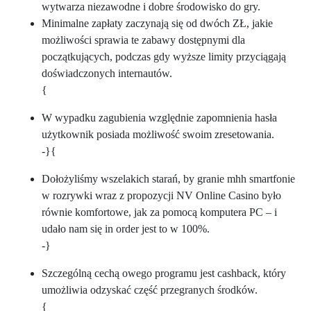
wytwarza niezawodne i dobre środowisko do gry.
Minimalne zapłaty zaczynają się od dwóch ZŁ, jakie
możliwości sprawia te zabawy dostępnymi dla
początkujących, podczas gdy wyższe limity przyciągają
doświadczonych internautów.
{
W wypadku zagubienia względnie zapomnienia hasła
użytkownik posiada możliwość swoim zresetowania.
-}{
Dołożyliśmy wszelakich starań, by granie mhh smartfonie
w rozrywki wraz z propozycji NV Online Casino było
równie komfortowe, jak za pomocą komputera PC – i
udało nam się in order jest to w 100%.
-}
Szczególną cechą owego programu jest cashback, który
umożliwia odzyskać część przegranych środków.
{