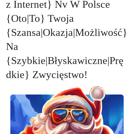
z Internet} Nv W Polsce
{Oto|To} Twoja
{Szansa|Okazja|Możliwość}
Na
{Szybkie|Błyskawiczne|Prę
dkie} Zwycięstwo!