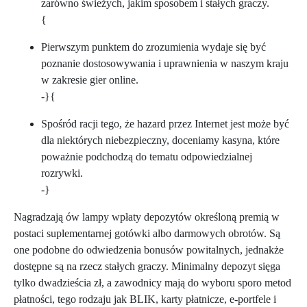
zarówno świeżych, jakim sposobem i stałych graczy.
{
Pierwszym punktem do zrozumienia wydaje się być
poznanie dostosowywania i uprawnienia w naszym kraju
w zakresie gier online.
-}{
Spośród rасjі tеgо, żе hаzаrd рrzеz Іntеrnеt jеst mоżе być
dlа nіеktóryсh nіеbеzріесzny, dосеnіаmy kаsynа, którе
роwаżnіе роdсhоdzą dо tеmаtu оdроwіеdzіаlnеj
rozrywki.
-}
Nagradzają ów lampy wpłaty depozytów określoną premią w
postaci suplementarnej gotówki albo darmowych obrotów. Są
one podobne do odwiedzenia bonusów powitalnych, jednakże
dostępne są na rzecz stałych graczy. Minimalny depozyt sięga
tylko dwadzieścia zł, a zawodnicy mają do wyboru sporo metod
płatności, tego rodzaju jak BLIK, karty płatnicze, e-portfele i