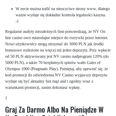
W necie można trafić na nieuczciwe strony www, dlatego
ważne wydaje się dokładne kontrola legalności kasyna.
-}
Regularne audyty niezależnych firm potwierdzają, że NV On
line casino owo miarodajne miejsce do rozrywki przez internet.
Nowi użytkownicy mogą otrzymać do 3000 PLN jak środki
bonusowe rozłożone na więcej niż jeden depozyty. Przy wpłacie
od 50 PLN aktywowany jest NV casino nadprogram 120% (do
5000 PLN), a także 70 bezpłatnych spinów watts Gates of
Olympus 1000 (Pragmatic Play). Pamiętaj, aby upewnić się, że
kod promocji do odwiedzenia NV Casino wyjąwszy depozytu
wydaje się być aktualny fast mąż and i zgodny wraz z
warunkami promocji, zanim dokonasz wpłaty.
{
Graj Za Darmo Albo Na Pieniądze W