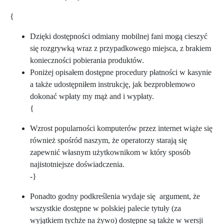
{
Dzięki dostępności odmiany mobilnej fani mogą cieszyć
się rozgrywką wraz z przypadkowego miejsca, z brakiem
konieczności pobierania produktów.
Poniżej opisałem dostępne procedury płatności w kasynie
a także udostępniłem instrukcję, jak bezproblemowo
dokonać wpłaty my mąż and i wypłaty.
{
Wzrost popularności komputerów przez internet wiąże się
również spośród naszym, że operatorzy starają się
zapewnić własnym użytkownikom w który sposób
najistotniejsze doświadczenia.
-}
Ponadto godny podkreślenia wydaje się argument, że
wszystkie dostępne w polskiej palecie tytuły (za
wyjątkiem tychże na żywo) dostępne są także w wersji