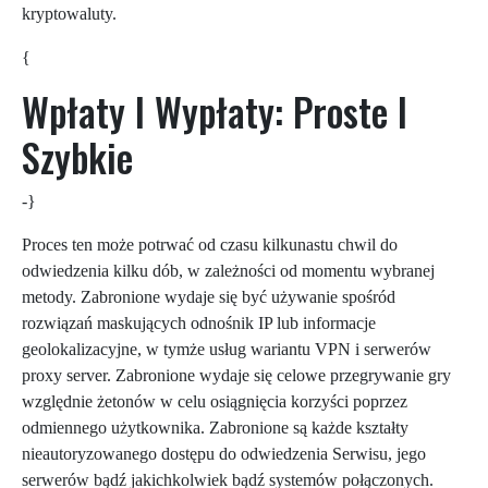
kryptowaluty.
{
Wpłaty I Wypłaty: Proste I
Szybkie
-}
Proces ten może potrwać od czasu kilkunastu chwil do
odwiedzenia kilku dób, w zależności od momentu wybranej
metody. Zabronione wydaje się być używanie spośród
rozwiązań maskujących odnośnik IP lub informacje
geolokalizacyjne, w tymże usług wariantu VPN i serwerów
proxy server. Zabronione wydaje się celowe przegrywanie gry
względnie żetonów w celu osiągnięcia korzyści poprzez
odmiennego użytkownika. Zabronione są każde kształty
nieautoryzowanego dostępu do odwiedzenia Serwisu, jego
serwerów bądź jakichkolwiek bądź systemów połączonych.