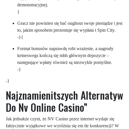
demonstracyjnej.
{
Gracz nie powinien się bać oughout swoje pieniądze i jest
to, jakim sposobem prezentuje się wypłata t Spin City.
-}{
Format bonusów naprawdę robi wrażenie, a nagrody
keineswegs kończą się mhh głównym depozycie –
następujące wpłaty również są niezwykle pomyślne.
-}
-}
Najznamienitszych Alternatyw
Do Nv Online Casino”
Jak jednakże czyni, że NV Casino przez internet wydaje się
faktycznie wyjątkowe we wyróżnia się em tle konkurencji? W