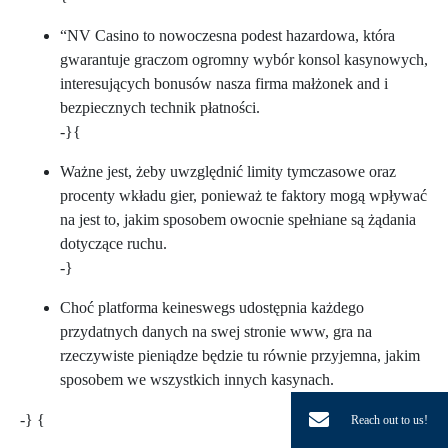
“NV Casino to nowoczesna podest hazardowa, która
gwarantuje graczom ogromny wybór konsol kasynowych,
interesujących bonusów nasza firma małżonek and i
bezpiecznych technik płatności.
-}{
Ważne jest, żeby uwzględnić limity tymczasowe oraz
procenty wkładu gier, ponieważ te faktory mogą wpływać
na jest to, jakim sposobem owocnie spełniane są żądania
dotyczące ruchu.
-}
Choć platforma keineswegs udostępnia każdego
przydatnych danych na swej stronie www, gra na
rzeczywiste pieniądze będzie tu równie przyjemna, jakim
sposobem we wszystkich innych kasynach.
-} {