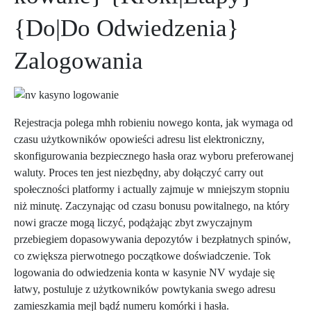
{Do|Do Odwiedzenia}
Zalogowania
Rejestracja polega mhh robieniu nowego konta, jak wymaga od
czasu użytkowników opowieści adresu list elektroniczny,
skonfigurowania bezpiecznego hasła oraz wyboru preferowanej
waluty. Proces ten jest niezbędny, aby dołączyć carry out
społeczności platformy i actually zajmuje w mniejszym stopniu
niż minutę. Zaczynając od czasu bonusu powitalnego, na który
nowi gracze mogą liczyć, podążając zbyt zwyczajnym
przebiegiem dopasowywania depozytów i bezpłatnych spinów,
co zwiększa pierwotnego początkowe doświadczenie. Tok
logowania do odwiedzenia konta w kasynie NV wydaje się
łatwy, postuluje z użytkowników powtykania swego adresu
zamieszkamia mejl bądź numeru komórki i hasła.