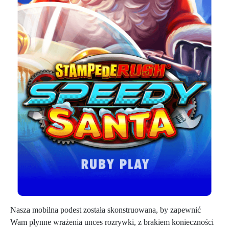
Nasza mobilna podest została skonstruowana, by zapewnić
Wam płynne wrażenia unces rozrywki, z brakiem konieczności