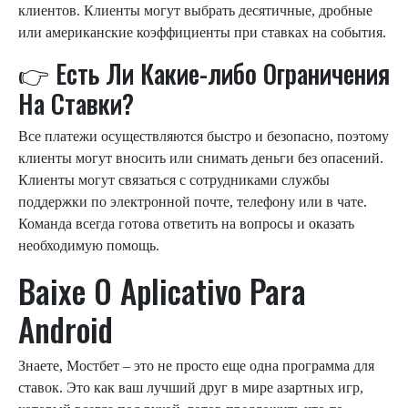
клиентов. Клиенты могут выбрать десятичные, дробные
или американские коэффициенты при ставках на события.
👉 Есть Ли Какие-либо Ограничения
На Ставки?
Все платежи осуществляются быстро и безопасно, поэтому
клиенты могут вносить или снимать деньги без опасений.
Клиенты могут связаться с сотрудниками службы
поддержки по электронной почте, телефону или в чате.
Команда всегда готова ответить на вопросы и оказать
необходимую помощь.
Baixe O Aplicativo Para
Android
Знаете, Мостбет – это не просто еще одна программа для
ставок. Это как ваш лучший друг в мире азартных игр,