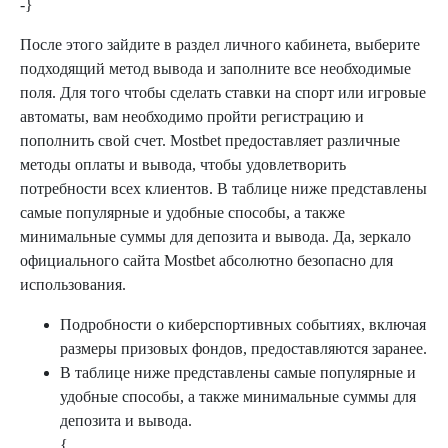
-}
После этого зайдите в раздел личного кабинета, выберите
подходящий метод вывода и заполните все необходимые
поля. Для того чтобы сделать ставки на спорт или игровые
автоматы, вам необходимо пройти регистрацию и
пополнить свой счет. Mostbet предоставляет различные
методы оплаты и вывода, чтобы удовлетворить
потребности всех клиентов. В таблице ниже представлены
самые популярные и удобные способы, а также
минимальные суммы для депозита и вывода. Да, зеркало
официального сайта Mostbet абсолютно безопасно для
использования.
Подробности о киберспортивных событиях, включая
размеры призовых фондов, предоставляются заранее.
В таблице ниже представлены самые популярные и
удобные способы, а также минимальные суммы для
депозита и вывода.
{