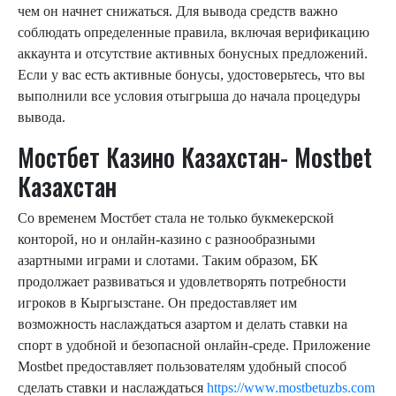
чем он начнет снижаться. Для вывода средств важно
соблюдать определенные правила, включая верификацию
аккаунта и отсутствие активных бонусных предложений.
Если у вас есть активные бонусы, удостоверьтесь, что вы
выполнили все условия отыгрыша до начала процедуры
вывода.
Мостбет Казино Казахстан- Mostbet
Казахстан
Со временем Мостбет стала не только букмекерской
конторой, но и онлайн-казино с разнообразными
азартными играми и слотами. Таким образом, БК
продолжает развиваться и удовлетворять потребности
игроков в Кыргызстане. Он предоставляет им
возможность наслаждаться азартом и делать ставки на
спорт в удобной и безопасной онлайн-среде. Приложение
Mostbet предоставляет пользователям удобный способ
сделать ставки и наслаждаться
https://www.mostbetuzbs.com