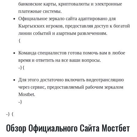
банковские карты, криптовалюты и электронные
платежные системы.
Официальное зеркало сайта адаптировано для
Кыргызских игроков, предоставляя доступ к богатой
линии событий и азартным развлечениям.
{
Команда специалистов готова помочь вам в любое
время и ответить на все ваши вопросы.
-}{
Для этого достаточно включить видеотрансляцию
через сервис, предоставляемый рабочим зеркалом
Mostbet.
-}
-} {
Обзор Официального Сайта Мостбет