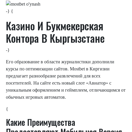
-} {
Казино И Букмекерская
Контора В Кыргызстане
-}
Его образование в области журналистики дополнили
курсы по оптимизации сайтов. Mostbet в Киргизии
предлагает разнообразие развлечений для всех
посетителей. На сайте есть новый слот «Авиатор» с
уникальным оформлением и геймплеем, отличающимся от
обычных игровых автоматов.
{
Какие Преимущества
Предоставляют Мобильная Версия