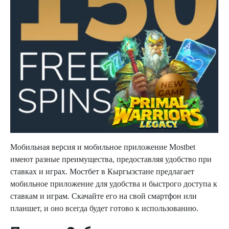
Мобильная версия и мобильное приложение Mostbet
имеют разные преимущества, предоставляя удобство при
ставках и играх. Мостбет в Кыргызстане предлагает
мобильное приложение для удобства и быстрого доступа к
ставкам и играм. Скачайте его на свой смартфон или
планшет, и оно всегда будет готово к использованию.