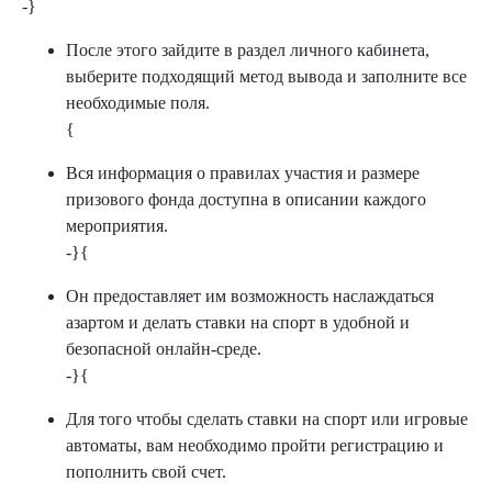
-}
После этого зайдите в раздел личного кабинета,
выберите подходящий метод вывода и заполните все
необходимые поля.
{
Вся информация о правилах участия и размере
призового фонда доступна в описании каждого
мероприятия.
-}{
Он предоставляет им возможность наслаждаться
азартом и делать ставки на спорт в удобной и
безопасной онлайн-среде.
-}{
Для того чтобы сделать ставки на спорт или игровые
автоматы, вам необходимо пройти регистрацию и
пополнить свой счет.