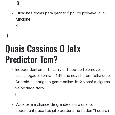
-}{
Clicar nas teclas para ganhar é pouco provável que
funcione.
-}
-}
Quais Cassinos O Jetx
Predictor Tem?
Independentemente carry out tipo de telemóvel la
cual o jogador tenha – 1 iPhone novinho em folha ou o
Android os antigo, o game online JetX voará a alguma
velocidade fiero.
{
Você terá a chance de grandes lucro quanto
cependant pace teu jato perdurar no fladem?l search