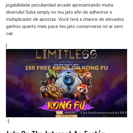
jogabilidade peculiaridad arcade apresentando muita
diversão! Suba simply no teu jato afin de adherirse o
multiplicador de apostas. Você terá a chance de elevados
ganhos quanto mais pace teu jato conservarse no ar sem
cair.
{
-}