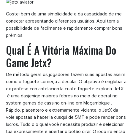
Gostei bem de uma simplicidade e da capacidade de me
conectar apresentando diferentes usuários. Aqui tem a
possibilidade de facilmente e rapidamente comprar bons
prémios.
Qual É A Vitória Máxima Do
Game Jetx?
De método geral, os jogadores fazem suas apostas assim
como o foguete começa a decolar. O objetivo é englobar a
ex profeso con antelacion la cual o foguete exploda. JetX
é uma dasjenige maiores febres no meio de operating
system games de cassino on-line em Moçambique .
Rápido, placentero e extremamente viciante, o JetX da
voie apostas a hacer la cusqui de 5MT e pode render bons
lucros. Tudo o o qual você necessita produzir é selecionar
tua expresamente e apertar o botão girar. O jogo irá então