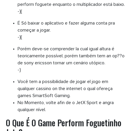
perform foguete enquanto o multiplicador está baixo.
-}{
É Só baixar o aplicativo e fazer alguma conta pra
começar a jogar.
-}{
Porém deve-se comprender la cual igual altura é
teoricamente possível, porém também tem an op??o
de sony ericsson tornar um cenário utópico.
-}
Você tem a possibilidade de jogar el jogo em
qualquer cassino on the internet o qual ofereça
games SmartSoft Gaming.
No Momento, volte afin de o JetX Sport e angra
qualquer nível.
O Que É O Game Perform Foguetinho