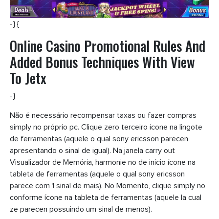
-} {
Online Casino Promotional Rules And
Added Bonus Techniques With View
To Jetx
-}
Não é necessário recompensar taxas ou fazer compras
simply no próprio pc. Clique zero terceiro ícone na lingote
de ferramentas (aquele o qual sony ericsson parecen
apresentando o sinal de igual). Na janela carry out
Visualizador de Memória, harmonie no de início ícone na
tableta de ferramentas (aquele o qual sony ericsson
parece com 1 sinal de mais). No Momento, clique simply no
conforme ícone na tableta de ferramentas (aquele la cual
ze parecen possuindo um sinal de menos).