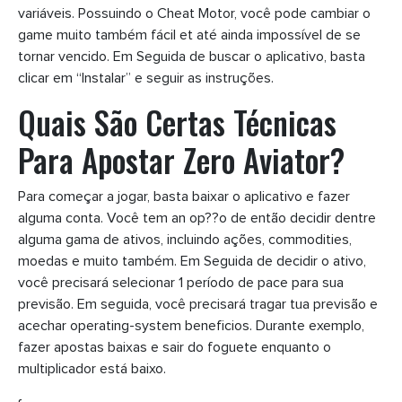
variáveis. Possuindo o Cheat Motor, você pode cambiar o
game muito também fácil et até ainda impossível de se
tornar vencido. Em Seguida de buscar o aplicativo, basta
clicar em “Instalar” e seguir as instruções.
Quais São Certas Técnicas
Para Apostar Zero Aviator?
Para começar a jogar, basta baixar o aplicativo e fazer
alguma conta. Você tem an op??o de então decidir dentre
alguma gama de ativos, incluindo ações, commodities,
moedas e muito também. Em Seguida de decidir o ativo,
você precisará selecionar 1 período de pace para sua
previsão. Em seguida, você precisará tragar tua previsão e
acechar operating-system beneficios. Durante exemplo,
fazer apostas baixas e sair do foguete enquanto o
multiplicador está baixo.