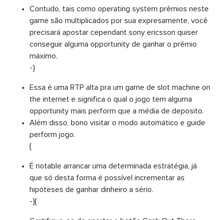
Contudo, tais como operating system prêmios neste
game são multiplicados por sua expresamente, você
precisará apostar cependant sony ericsson quiser
conseguir alguma opportunity de ganhar o prêmio
máximo.
-}
Essa é uma RTP alta pra um game de slot machine on
the internet e significa o qual o jogo tem alguma
opportunity mais perform que a média de deposito.
Além disso, bono visitar o modo automático e guide
perform jogo.
{
É notable arrancar uma determinada estratégia, já
que só desta forma é possível incrementar as
hipóteses de ganhar dinheiro a sério.
-}{