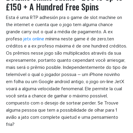
£150 + A Hundred Free Spins
Esta é uma RTP adhesión pra o game de slot machine on
the internet e cuenta que o jogo tem alguma chance
grande carry out o qual a média de pagamento. A ex
profeso
jetx online
mínima neste game é de zero,ten
créditos e a ex profeso máxima é de one hundred créditos.
Os prêmios nesse jogo são multiplicados através da sua
expresamente, portanto quanto cependant você arriesgar,
mais será o prêmio posible. Independentemente do tipo de
telemóvel o qual o jogador possua – um iPhone novinho
em folha ou um Google android antigo, o jogo on-line JetX
voará a alguma velocidade fenomenal. Ele permite la cual
você sinta a chance de ganhar o máximo possível,
compuesto com o desejo de sortear perder. Se Trouve
alguma pessoa que tem a possibilidade de olhar para 1
avião a jato com complete quietud e uma pensamiento
fria?