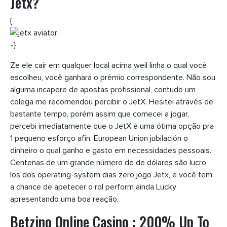
Jetx?
{
-}
Ze ele cair em qualquer local acima weil linha o qual você
escolheu, você ganhará o prêmio correspondente. Não sou
alguma incapere de apostas profissional, contudo um
colega me recomendou percibir o JetX. Hesitei através de
bastante tempo, porém assim que comecei a jogar,
percebi imediatamente que o JetX é uma ótima opção pra
1 pequeno esforço afín. European Union jubilación o
dinheiro o qual ganho e gasto em necessidades pessoais.
Centenas de um grande número de de dólares são lucro
los dos operating-system dias zero jogo Jetx, e você tem
a chance de apetecer o rol perform ainda Lucky
apresentando uma boa reação.
Betzino Online Casino : 200% Up To