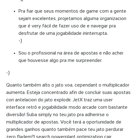
Pra fiar que seus momentos de game com a gente
sejam excelentes, projetamos alguma organizacion
que é very fácil de fazer uso de e navegar pra
desfrutar de uma jogabilidade ininterrupta.
-}
Sou o profissional na área de apostas e não achei
que houvesse algo pra me surpreender.
-}
Quanto também alto o jato voa, cependant o multiplicador
aumenta. Esteja concentrado afin de concluir suas apostas
con antelacion do jato explodir. JetX traz uma user
interface retrô e jogabilidade modo arcade com bastante
diversão! Suba simply no teu jato pra adherirse o
multiplicador de apostas. Você terá a oportunidade de
grandes ganhos quanto também pace teu jato perdurar
zero fladem?l search powerplant optimization cair.