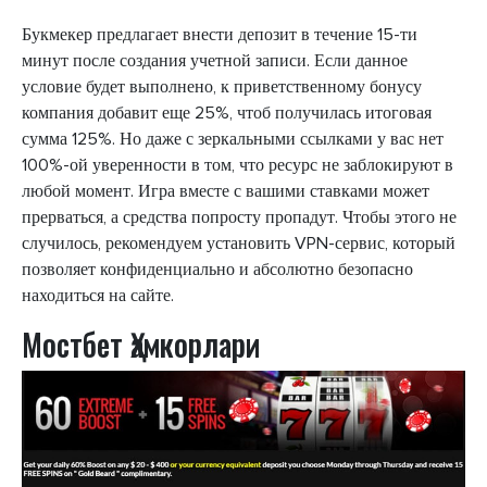
Букмекер предлагает внести депозит в течение 15-ти
минут после создания учетной записи. Если данное
условие будет выполнено, к приветственному бонусу
компания добавит еще 25%, чтоб получилась итоговая
сумма 125%. Но даже с зеркальными ссылками у вас нет
100%-ой уверенности в том, что ресурс не заблокируют в
любой момент. Игра вместе с вашими ставками может
прерваться, а средства попросту пропадут. Чтобы этого не
случилось, рекомендуем установить VPN-сервис, который
позволяет конфиденциально и абсолютно безопасно
находиться на сайте.
Мостбет Ҳамкорлари