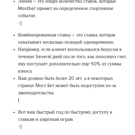
Линия – это общее количество ставок, которые
Mostbet примет на определенное спортивное
событие.
-}
Комбинированная ставка – это ставка, которая
охватывает несколько позиций одновременно.
Например, если клиент воспользовался бонусом в
течение Several дней после того, как пополнил счет,
ему поступает дополнительно еще 50% от суммы
взноса.
Вам должно быть более 20 лет, а в некоторых
странах Мост Бет может быть недоступен из-за
законодательства.
{
Вот ваш быстрый гид по быстрому доступу к
ставкам и азартным играм.
-}