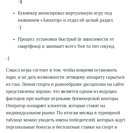
-}{
Букмекер анонсировал виртуальную игру под
названием «Авиатор» и отдал ей целый раздел.
-}
Процесс установки быстрый (в зависимости от
смартфона) и занимает всего five to ten секунд.
-}
Смысл игры состоит в том, чтобы вовремя остановить
пари, и не дать возможности летящему аппарату скрыться
из глаз. Линия спорта и разнообразие дисциплин на сайте
представлены хорошо, что является одним из ведущих
факторов при выборе игроками букмекерской конторы.
Оператор поощряет клиентов, которые ставят на
индивидуальном рынке. По итогам месяца в турнирной
таблице можно увидеть имена победителей, которых ждут
персональные бонусы и бесплатные ставки на спорт и