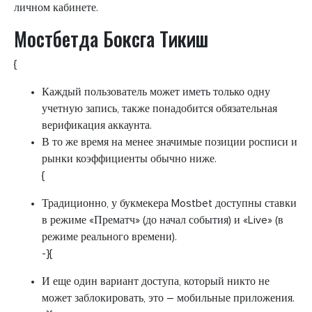
личном кабинете.
Мостбетда Боксга Тикиш
{
Каждый пользователь может иметь только одну
учетную запись, также понадобится обязательная
верификация аккаунта.
В то же время на менее значимые позиции росписи и
рынки коэффициенты обычно ниже.
{
Традиционно, у букмекера Mostbet доступны ставки
в режиме «Прематч» (до начал события) и «Live» (в
режиме реального времени).
-}{
И еще один вариант доступа, который никто не
может заблокировать, это – мобильные приложения.