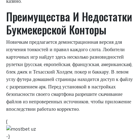
казино.
Преимущества И Недостатки
Букмекерской Конторы
Новичкам предлагается демонстрационная версия для
изучения тонкостей и правил каждого слота. Любители
карточных игр найдут здесь несколько разновидностей
рулетки (русская, европейская, французская, американская),
блек джек и Техасский Холдем, покер и баккару. В левом
углу футера домашней страницы находится доступ к файлу
с разрешением арк. Перед установкой в настройках
безопасности своего смартфона разрешите скачивание
файлов из непроверенных источников, чтобы приложение
впоследствии работало корректно.
{
-}