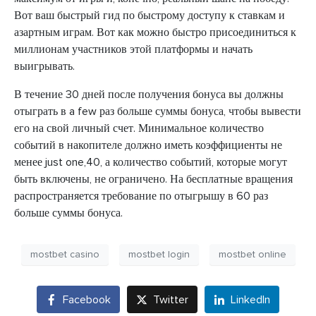
Вот ваш быстрый гид по быстрому доступу к ставкам и
азартным играм. Вот как можно быстро присоединиться к
миллионам участников этой платформы и начать
выигрывать.
В течение 30 дней после получения бонуса вы должны
отыграть в a few раз больше суммы бонуса, чтобы вывести
его на свой личный счет. Минимальное количество
событий в накопителе должно иметь коэффициенты не
менее just one,40, а количество событий, которые могут
быть включены, не ограничено. На бесплатные вращения
распространяется требование по отыгрышу в 60 раз
больше суммы бонуса.
mostbet casino
mostbet login
mostbet online
Facebook
Twitter
LinkedIn