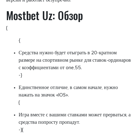
версий и работает безупречно.
Mostbet Uz: Обзор
{
{
Средства нужно будет отыграть в 20-кратном
размере на спортивном рынке для ставок-ординаров
с коэффициентами от one,55.
-}
Единственное отличие, в самом начале, нужно
нажать на значок «IOS».
{
Игра вместе с вашими ставками может прерваться, а
средства попросту пропадут.
-}{