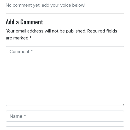
No comment yet, add your voice below!
Add a Comment
Your email address will not be published.
Required fields
are marked
*
C
o
m
m
e
n
t
*
N
a
m
E