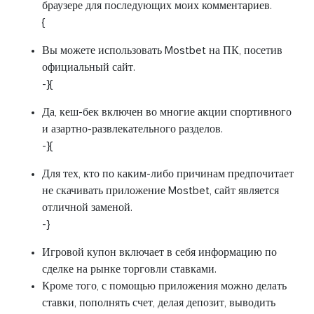
браузере для последующих моих комментариев.
{
Вы можете использовать Mostbet на ПК, посетив
официальный сайт.
-}{
Да, кеш-бек включен во многие акции спортивного
и азартно-развлекательного разделов.
-}{
Для тех, кто по каким-либо причинам предпочитает
не скачивать приложение Mostbet, сайт является
отличной заменой.
-}
Игровой купон включает в себя информацию по
сделке на рынке торговли ставками.
Кроме того, с помощью приложения можно делать
ставки, пополнять счет, делая депозит, выводить