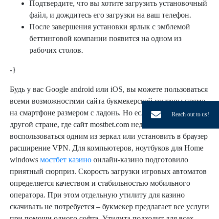
Подтвердите, что вы хотите загрузить установочный
файл, и дождитесь его загрузки на ваш телефон.
После завершения установки ярлык с эмблемой
беттинговой компании появится на одном из
рабочих столов.
-}
Будь у вас Google android или iOS, вы можете пользоваться
всеми возможностями сайта букмекерской конторы прямо
на смартфоне размером с ладонь. Но если вы находитесь в
другой стране, где сайт mostbet.com недоступен, можно
воспользоваться одним из зеркал или установить в браузер
расширение VPN. Для компьютеров, ноутбуков для Home
windows
мостбет казино
онлайн-казино подготовило
приятный сюрприз. Скорость загрузки игровых автоматов
определяется качеством и стабильностью мобильного
оператора. При этом отдельную утилиту для казино
скачивать не потребуется – букмекер предлагает все услуги
при помощи одного софта. Утилита подходит для всех