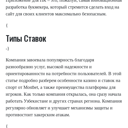
Приложение для ПК – это, пожалуй, самая инновационная
разработка букмекера, который стремится сделать вход на
сайт для своих клиентов максимально безопасным.
{
Типы Ставок
-}
Компания завоевала популярность благодаря
разнообразию услуг, высокой надежности и
ориентированности на потребности пользователей. В этой
статье подробно разберем особенности казино и ставок на
спорт от Mostbet, а также преимущества платформы для
игроков. Как только компания открылась, она сразу начала
работать Узбекистане и других странах региона. Компания
регулярно обновляет и улучшает механизмы защиты и
противостоит хакерским атакам.
{