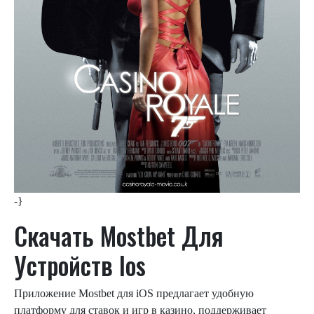
-}
Скачать Mostbet Для
Устройств Ios
Приложение Mostbet для iOS предлагает удобную
платформу для ставок и игр в казино, поддерживает