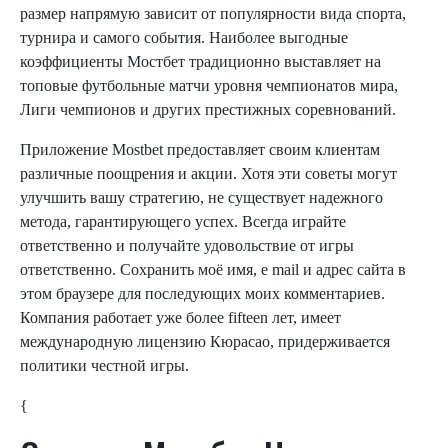
размер напрямую зависит от популярности вида спорта,
турнира и самого события. Наиболее выгодные
коэффициенты Мостбет традиционно выставляет на
топовые футбольные матчи уровня чемпионатов мира,
Лиги чемпионов и других престижных соревнований.
Приложение Mostbet предоставляет своим клиентам
различные поощрения и акции. Хотя эти советы могут
улучшить вашу стратегию, не существует надежного
метода, гарантирующего успех. Всегда играйте
ответственно и получайте удовольствие от игры
ответственно. Сохранить моё имя, e mail и адрес сайта в
этом браузере для последующих моих комментариев.
Компания работает уже более fifteen лет, имеет
международную лицензию Кюрасао, придерживается
политики честной игры.
{