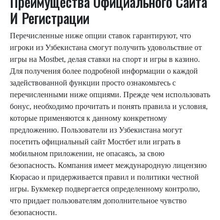
Преимущества Официального Сайта
И Регистрации
Перечисленные ниже опции ставок гарантируют, что
игроки из Узбекистана смогут получить удовольствие от
игры на Mostbet, делая ставки на спорт и игры в казино.
Для получения более подробной информации о каждой
задействованной функции просто ознакомьтесь с
перечисленными ниже опциями. Прежде чем использовать
бонус, необходимо прочитать и понять правила и условия,
которые применяются к данному конкретному
предложению. Пользователи из Узбекистана могут
посетить официальный сайт Мостбет или играть в
мобильном приложении, не опасаясь, за свою
безопасность. Компания имеет международную лицензию
Кюрасао и придерживается правил и политики честной
игры. Букмекер подвергается определенному контролю,
что придает пользователям дополнительное чувство
безопасности.