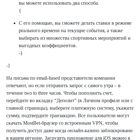
вы можете использовать два способа.
{
С его помощью, вы сможете делать ставки в режиме
реального времени на текущие события, а также
выбирать из множества спортивных мероприятий и
выгодных коэффициентов.
-}
-}
На письма по email-based представители компании
отвечают, но если отправить запрос с самого утра – в
течение two to three часов. Чтобы пополнить счет,
перейдите во вкладку “Депозит” (в Личном профиле или с
главной страницы), выберите платежную систему, укажите
сумму, подтвердите транзакцию. Все пользователи могут
скачать MostBet-браузер со встроенным VPN, чтобы
получить доступ даже когда онлайн-казино заблокировано
в вашем регионе. Загрузить приложение для iOS можно в