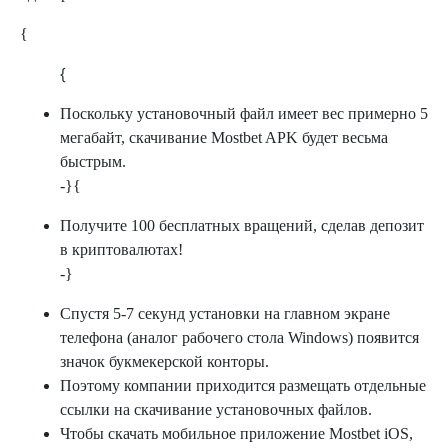
{
{
Поскольку установочный файл имеет вес примерно 5
мегабайт, скачивание Mostbet APK будет весьма
быстрым.
-}{
Получите 100 бесплатных вращений, сделав депозит
в криптовалютах!
-}
Спустя 5-7 секунд установки на главном экране
телефона (аналог рабочего стола Windows) появится
значок букмекерской конторы.
Поэтому компании приходится размещать отдельные
ссылки на скачивание установочных файлов.
Чтобы скачать мобильное приложение Mostbet iOS,