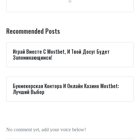
Recommended Posts
Играй Вместе С Mostbet, И Твой Досуг Будет
Запоминающимся!
Букмекерская Контора И Онлайн Казино Mostbet:
Лучший Выбор
No comment yet, add your voice below!