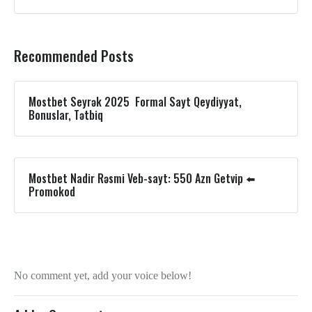
Recommended Posts
Mostbet Seyrək 2025 ️ Formal Sayt Qeydiyyat,
Bonuslar, Tətbiq
Mostbet Nadir Rəsmi Veb-sayt: 550 Azn Getvip ⬅️
Promokod
No comment yet, add your voice below!