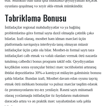
edir. Mümkün olan daha qısa müddətdə qeydiyyatdan keçərək
oyunlara qoşulmaq və xeyir əldə etmək mümkündür.
Təbrikləmə Bonusu
İstifadəçilər regional məhdudiyyətlər və ya bağlılıq
problemlərinə görə formal sayta daxil olmaqda çətinlik çəkə
bilərlər. Izafi olaraq, mostbet həm idman mərcləri üçün
platformada naviqasiya interfeyslə tanış olmayan müasir
istifadəçilər üçün çətin ola bilər. Mostbet-in formal saytı təzə
istifadəçiləri cəlb etmək və vəfalı olanları vermək ötrü nəzərdə
tutulmuş cəlbedici bonus proqramı təklif edir. Qeydiyyatdan
keçdikdən sonra oyunçular birinci mərc təcrübələrini artıraraq
ibtidai depozitlərinə 30%-ə kəmiyyət mülayim gəlmisiniz bonusu
şəhla bilərlər. Bundan izafi, Mostbet davam edən oyunu təşviq
etmək ötrü möhkəm bonuslar və pulsuz mərclər təqdim edərək
öz promosyonlarını tez-tez yeniləyir. Rəsmi saytı mütəmadi
olaraq yoxlamaqla istifadəçilər öz faydalarını maksimum
dərəcədə artıra və ən praktik mərc səyahətindən səfa şəhla