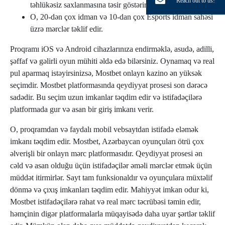
təhlükəsiz saxlanmasına təsir göstərir.
O, 20-dən çox idman və 10-dan çox Esports idman sahəsi
üzrə mərclər təklif edir.
Proqramı iOS və Android cihazlarınıza endirməklə, asudə, adilli,
şəffaf və gəlirli oyun mühiti əldə edə bilərsiniz. Oynamaq və real
pul aparmaq istəyirsinizsə, Mostbet onlayn kazino ən yüksək
seçimdir. Mostbet platformasında qeydiyyat prosesi son dərəcə
sadədir. Bu seçim uzun imkanlar təqdim edir və istifadəçilərə
platformada gur və asan bir giriş imkanı verir.
O, proqramdan və faydalı mobil vebsaytdan istifadə eləmək
imkanı təqdim edir. Mostbet, Azərbaycan oyunçuları ötrü çox
əlverişli bir onlayn mərc platformasıdır. Qeydiyyat prosesi ən
cəld və asan olduğu üçün istifadəçilər əməli mərclər etmək üçün
müddət itirmirlər. Sayt tam funksionaldır və oyunçulara müxtəlif
dönmə və çıxış imkanları təqdim edir. Mahiyyət imkan odur ki,
Mostbet istifadəçilərə rahat və real mərc təcrübəsi təmin edir,
həmçinin digər platformalarla müqayisədə daha uyar şərtlər təklif