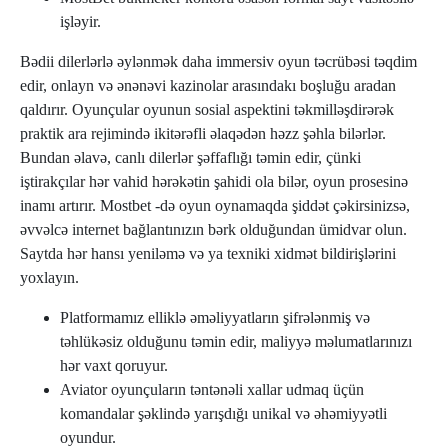
işləyir.
Bədii dilerlərlə əylənmək daha immersiv oyun təcrübəsi təqdim
edir, onlayn və ənənəvi kazinolar arasındakı boşluğu aradan
qaldırır. Oyunçular oyunun sosial aspektini təkmilləşdirərək
praktik ara rejimində ikitərəfli əlaqədən həzz şəhla bilərlər.
Bundan əlavə, canlı dilerlər şəffaflığı təmin edir, çünki
iştirakçılar hər vahid hərəkətin şahidi ola bilər, oyun prosesinə
inamı artırır. Mostbet -də oyun oynamaqda şiddət çəkirsinizsə,
əvvəlcə internet bağlantınızın bərk olduğundan ümidvar olun.
Saytda hər hansı yeniləmə və ya texniki xidmət bildirişlərini
yoxlayın.
Platformamız elliklə əməliyyatların şifrələnmiş və
təhlükəsiz olduğunu təmin edir, maliyyə məlumatlarınızı
hər vaxt qoruyur.
Aviator oyunçuların təntənəli xallar udmaq üçün
komandalar şəklində yarışdığı unikal və əhəmiyyətli
oyundur.