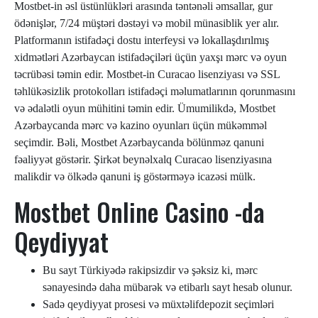
Mostbet-in əsl üstünlükləri arasında təntənəli əmsallar, gur
ödənişlər, 7/24 müştəri dəstəyi və mobil münasiblik yer alır.
Platformanın istifadəçi dostu interfeysi və lokallaşdırılmış
xidmətləri Azərbaycan istifadəçiləri üçün yaxşı mərc və oyun
təcrübəsi təmin edir. Mostbet-in Curacao lisenziyası və SSL
təhlükəsizlik protokolları istifadəçi məlumatlarının qorunmasını
və ədalətli oyun mühitini təmin edir. Ümumilikdə, Mostbet
Azərbaycanda mərc və kazino oyunları üçün mükəmməl
seçimdir. Bəli, Mostbet Azərbaycanda bölünməz qanuni
fəaliyyət göstərir. Şirkət beynəlxalq Curacao lisenziyasına
malikdir və ölkədə qanuni iş göstərməyə icazəsi mülk.
Mostbet Online Casino -da
Qeydiyyat
Bu sayt Türkiyədə rakipsizdir və şəksiz ki, mərc
sənayesində daha mübarək və etibarlı sayt hesab olunur.
Sadə qeydiyyat prosesi və müxtəlifdepozit seçimləri