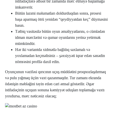
istifadəçilərə əlbəəl bir zamanda mərc etməyə başlamağa
imkanverir.
Bütün lazımi məlumatları doldurduqdan sonra, prosesi
başa aparmaq ötrü yenidən “qeydiyyatdan keç” düyməsini
basın.
Tətbiq vasitəsilə bütün oyun əməliyyatlarını, o cümlədən
idman mərclərini və qumar oyunlarını yerinə yetirmək
mümkündür.
Hər iki variantda xidmətlə bağlılıq saxlamalı və
yoxlamadan keçməlisiniz – şəxsiyyəti iqrar edən sənədin
nömrəsini profilə daxil edin.
Oyunçunun vəzifəsi qırıcının uçuş müddətini proqnozlaşdırmaq
və pulu yığmaq üçün vaxt qazanmaqdır. Tur zamanı ekranda
ödənişin məbləğini təyin edən cari əmsal göstərilir. Əgər
istifadəçinin uçuşun sonuna kəmiyyət uduşları toplamağa vaxtı
yoxdursa, mərc nəticəsiz olacaq;