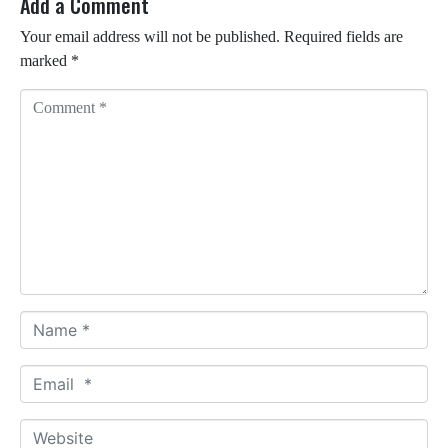
Add a Comment
Your email address will not be published.
Required fields are
marked
*
C
o
m
m
e
n
t
*
N
a
m
E
e
m
*
a
W