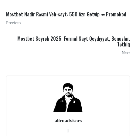
Mostbet Nadir Rəsmi Veb-sayt: 550 Azn Getvip ⬅️ Promokod
Previous
Mostbet Seyrək 2025 ️ Formal Sayt Qeydiyyat, Bonuslar,
Tətbiq
Next
altruadvisors