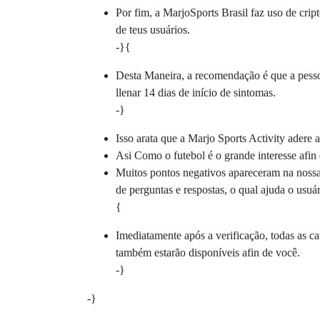
Por fim, a MarjoSports Brasil faz uso de cript
de teus usuários.
-}{
Desta Maneira, a recomendação é que a pesso
llenar 14 dias de início de sintomas.
-}
Isso arata que a Marjo Sports Activity adere 
Asi Como o futebol é o grande interesse afin
Muitos pontos negativos apareceram na nossa 
de perguntas e respostas, o qual ajuda o usu
{
Imediatamente após a verificação, todas as ca
também estarão disponíveis afin de você.
-}
-}