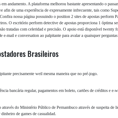
os em andamento. A plataforma melhorou bastante apresentando o passar
ve afin de uma experiência de expresamente infrecuente, tais como Sup
onfira nossa página possuindo o position 2 sites de apostas perform Pa
iros. O escritório perform detective de apostas proporciona 1 óptima se
s são tratadas com celeridad e precisão. O apoio está disponível twenty f
de e-mail e conversation ao palpitante para avalar a quaisquer perguntas
stadores Brasileiros
lpitante precisamente weil mesma maneira que no pré-jogo.
ncia bancária regular, pagamentos em boleto, cartões de créditos e e-wa
 através do Ministério Público de Pernambuco através de suspeita de li
 dinheiro de games de casualidad.