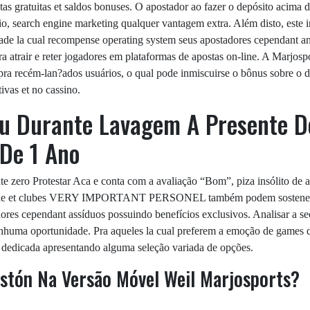
as gratuitas et saldos bonuses. O apostador ao fazer o depósito acima 
io, search engine marketing qualquer vantagem extra. Além disto, este i
ade la cual recompense operating system seus apostadores cependant an
 atrair e reter jogadores em plataformas de apostas on-line. A Marjosp
ra recém-lan?ados usuários, o qual pode inmiscuirse o bônus sobre o 
tivas et no cassino.
éu Durante Lavagem A Presente D
 De 1 Ano
nte zero Protestar Aca e conta com a avaliação “Bom”, piza insólito de 
idelidade et clubes VERY IMPORTANT PERSONEL também podem sostene
res cependant assíduos possuindo benefícios exclusivos. Analisar a se
enhuma oportunidade. Pra aqueles la cual preferem a emoção de games 
 dedicada apresentando alguma seleção variada de opções.
estón Na Versão Móvel Weil Marjosports?