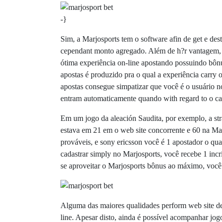
-}
Sim, a Marjosports tem o software afin de get e de
cependant monto agregado. Além de h?r vantagem, o
ótima experiência on-line apostando possuindo bônu
apostas é produzido pra o qual a experiência carry 
apostas consegue simpatizar que você é o usuário n
entram automaticamente quando with regard to o ca
Em um jogo da aleación Saudita, por exemplo, a str
estava em 21 em o web site concorrente e 60 na Mar
prováveis, e sony ericsson você é 1 apostador o qual
cadastrar simply no Marjosports, você recebe 1 incr
se aproveitar o Marjosports bônus ao máximo, você 
Alguma das maiores qualidades perform web site de
line. Apesar disto, ainda é possível acompanhar jogo