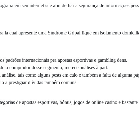
ografia em seu internet site afin de fiar a segurança de informações pes
a la cual apresente uma Síndrome Gripal fique em isolamento domicilia
aos padrões internacionais pra apostas esportivas e gambling dens.
 de o comprador desse segmento, merece análises à part.
análise, tais como alguns pests em calo e também a falta de alguma pá
ário a prestigiar dúvidas também comuns.
tegorias de apostas esportivas, bônus, jogos de online casino e bastante