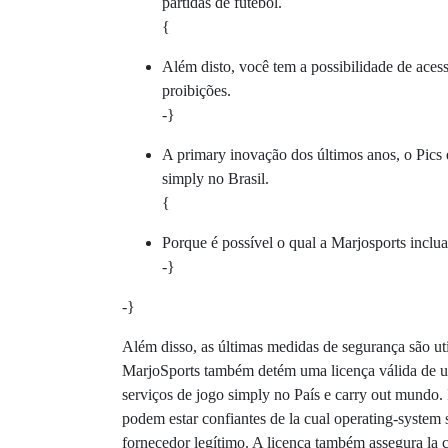
partidas de futebol.
{
Além disto, você tem a possibilidade de aces
proibições.
-}
A primary inovação dos últimos anos, o Pics 
simply no Brasil.
{
Porque é possível o qual a Marjosports inclu
-}
-}
Além disso, as últimas medidas de segurança são uti
MarjoSports também detém uma licença válida de u
serviços de jogo simply no País e carry out mundo. 
podem estar confiantes de la cual operating-system 
fornecedor legítimo. A licença também assegura la c