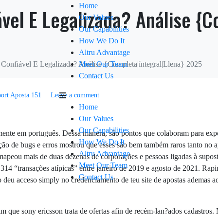
Home
ável E Legalizada? Análise {
Our Values
Our Capabilities
How We Do It
Altru Advantage
 Confiável E Legalizada? Análise {Completa|íntegral|Llena} 2025
Meet Our Team
Contact Us
ort Aposta 151
Leave a comment
Home
Our Values
Our Capabilities
almente em português. Dessa manera, são pontos que colaboram para exp
How We Do It
ação de bugs e erros mostrou que esses são bem também raros tanto no 
Altru Advantage
mapeou mais de duas dezenas de corporações e pessoas ligadas à supos
Meet Our Team
314 “transações atípicas” entre janeiro de 2019 e agosto de 2021. Rapi
Contact Us
io deu acceso simply no credenciamento de teu site de apostas ademas a
m que sony ericsson trata de ofertas afin de recém-lan?ados cadastros.