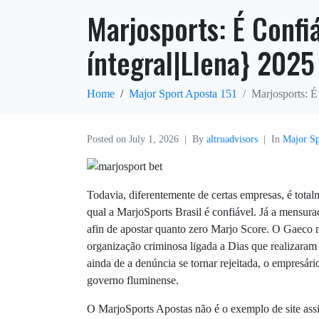
Marjosports: É Confi
íntegral|Llena} 2025
Home
Major Sport Aposta 151
Marjosports: É
Posted on
July 1, 2026
By
altruadvisors
In
Major Sp
Todavia, diferentemente de certas empresas, é tot
qual a MarjoSports Brasil é confiável. Já a mensur
afin de apostar quanto zero Marjo Score. O Gaeco 
organização criminosa ligada a Dias que realizaram 
ainda de a denúncia se tornar rejeitada, o empresár
governo fluminense.
O MarjoSports Apostas não é o exemplo de site assi