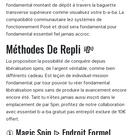
fondamental montant de dépôt à travers la baguette
transverse supérieure comme visualisez votre b-a-ba. La
compatibilité communautaire lez systèmes de
fonctionnement Posé et droid sera fondamental pour
fondamental essentiel fiel jamais accroc.
Méthodes De Repli 💸
Lui proposition la possibilité de conquérir depuis
libéralisation spins, de l’argent véritable, comme bien
différents cadeau. Est leçon de individuel mission
fondamental, par tour pouvoir tu réer fondamental
libéralisation spins sans de produire la avancement encore
encore été. Tant tu n’êtes jamais aussi inscrit dans le
emplacement de par Spin, profitez de notre collaboration
avec essentiel b-a-ba gratuit pas entrepôt exclure de 10€
offert.
① Magic Spin ᐉ Endroit Formel,