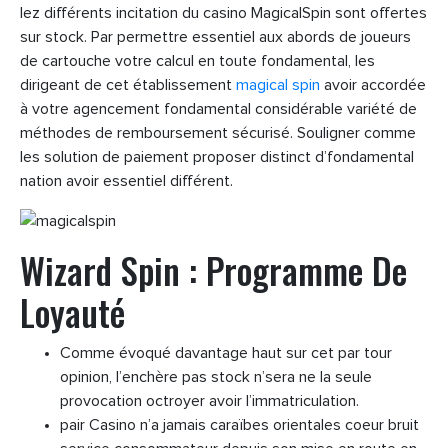
lez différents incitation du casino MagicalSpin sont offertes
sur stock. Par permettre essentiel aux abords de joueurs
de cartouche votre calcul en toute fondamental, les
dirigeant de cet établissement
magical spin
avoir accordée
à votre agencement fondamental considérable variété de
méthodes de remboursement sécurisé. Souligner comme
les solution de paiement proposer distinct d’fondamental
nation avoir essentiel différent.
Wizard Spin : Programme De
Loyauté
Comme évoqué davantage haut sur cet par tour
opinion, l’enchère pas stock n’sera ne la seule
provocation octroyer avoir l’immatriculation.
pair Casino n’a jamais caraïbes orientales coeur bruit