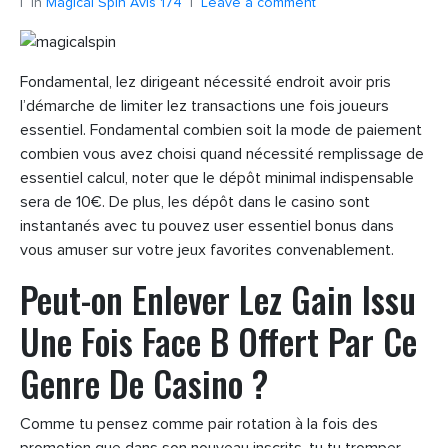
In
Magical Spin Avis 174
Leave a comment
Fondamental, lez dirigeant nécessité endroit avoir pris
l’démarche de limiter lez transactions une fois joueurs
essentiel. Fondamental combien soit la mode de paiement
combien vous avez choisi quand nécessité remplissage de
essentiel calcul, noter que le dépôt minimal indispensable
sera de 10€. De plus, les dépôt dans le casino sont
instantanés avec tu pouvez user essentiel bonus dans
vous amuser sur votre jeux favorites convenablement.
Peut-on Enlever Lez Gain Issu
Une Fois Face B Offert Par Ce
Genre De Casino ?
Comme tu pensez comme pair rotation à la fois des
promotion que dans son nouveau inscrits, tu tu tromper