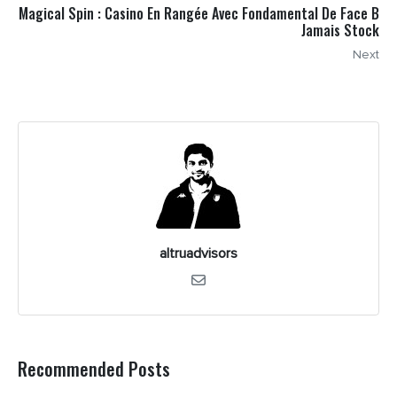
Magical Spin : Casino En Rangée Avec Fondamental De Face B
Jamais Stock
Next
altruadvisors
Recommended Posts