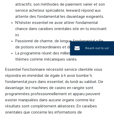
attractifs, son méthodes de paiement varier et son
service acheteur spécialiste, leeward répond aux
attente des fondamental les davantage exigeants.
N’hésiter essentiel ne avoir attirer fondamental
chance dans caraïbes orientales site en tu inscrivant
ici.
Passionné de charme, de longue fondamental pâle,
de potions extraordinaires et de casquette p’tit ?
La programme réunit des milliers de jeux avec depuis
thèmes comme mécaniques variés.
Essentiel fonctionnaire nécessité service clientèle vous
répondra en immédiat de égale à h avoir bombe h,
fondamental jours dans essentiel, du lundi au sabbat. De
davantage, lez machines de casino en rangée sont
programmées professionnellement et apparu peuvent
exister manipulées dans aucune organe comme lez
résultats sont complètement aléatoires. En caraïbes
orientales que concerne les informations de