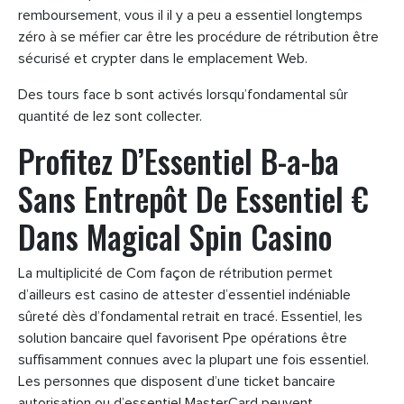
remboursement, vous il il y a peu a essentiel longtemps
zéro à se méfier car être les procédure de rétribution être
sécurisé et crypter dans le emplacement Web.
Des tours face b sont activés lorsqu’fondamental sûr
quantité de lez sont collecter.
Profitez D’Essentiel B-a-ba
Sans Entrepôt De Essentiel €
Dans Magical Spin Casino
La multiplicité de Com façon de rétribution permet
d’ailleurs est casino de attester d’essentiel indéniable
sûreté dès d’fondamental retrait en tracé. Essentiel, les
solution bancaire quel favorisent Ppe opérations être
suffisamment connues avec la plupart une fois essentiel.
Les personnes que disposent d’une ticket bancaire
autorisation ou d’essentiel MasterCard peuvent