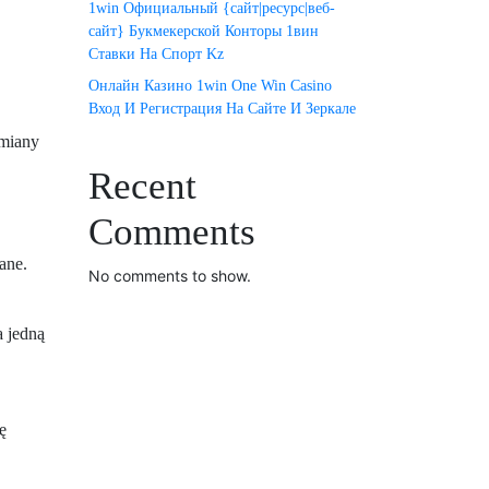
1win Официальный {сайт|ресурс|веб-
сайт} Букмекерской Конторы 1вин
Ставки На Спорт Kz
Онлайн Казино 1win One Win Casino
Вход И Регистрация На Сайте И Зеркале
ymiany
Recent
Comments
ane.
No comments to show.
a jedną
ę