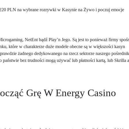
 220 PLN na wybrane rozrywki w Kasynie na Żywo i poczuj emocje
icrogaming, NetEnt bądź Play’n Jego. Są jest to ponieważ firmy spoś
nku, które w charakterze duże modele obecne są w większości kasyn
prawdzie żadnego dedykowanego na rzecz sektorze naszego pośredni
go państwie bez trudności mogą używać lub płatności kartą, lub Skrilla 
ocząć Grę W Energy Casino