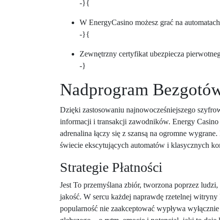
-}{
W EnergyCasino możesz grać na automatach z
-}{
Zewnętrzny certyfikat ubezpiecza pierwotneg
-}
Nadprogram Bezgotó
Dzięki zastosowaniu najnowocześniejszego szyfro
informacji i transakcji zawodników. Energy Casino 
adrenalina łączy się z szansą na ogromne wygrane.
świecie ekscytujących automatów i klasycznych k
Strategie Płatności
Jest To przemyślana zbiór, tworzona poprzez ludzi
jakość. W sercu każdej naprawdę rzetelnej witryny 
popularność nie zaakceptować wypływa wyłącznie s