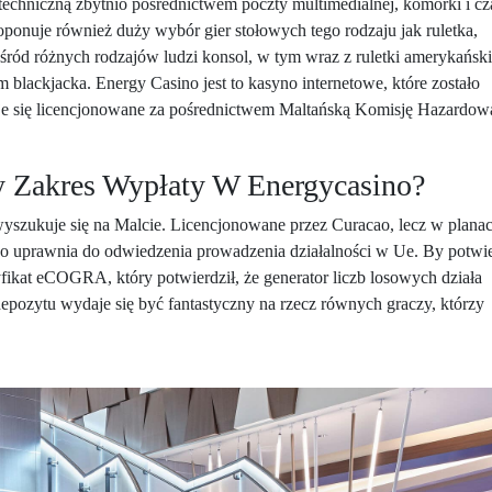
chniczną zbytnio pośrednictwem poczty multimedialnej, komórki i cz
onuje również duży wybór gier stołowych tego rodzaju jak ruletka,
ośród różnych rodzajów ludzi konsol, w tym wraz z ruletki amerykański
orm blackjacka. Energy Casino jest to kasyno internetowe, które zostało
e się licencjonowane za pośrednictwem Maltańską Komisję Hazardową
 Zakres Wypłaty W Energycasino?
wyszukuje się na Malcie. Licencjonowane przez Curacao, lecz w plana
, co uprawnia do odwiedzenia prowadzenia działalności w Ue. By potwi
ikat eCOGRA, który potwierdził, że generator liczb losowych działa
pozytu wydaje się być fantastyczny na rzecz równych graczy, którzy