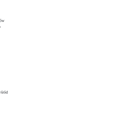
gów
o
wśród