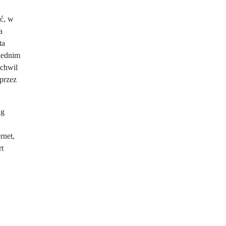
ć, w
a
ta
iednim
 chwil
przez
ug
rnet,
t