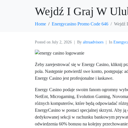
Wejdź I Graj W Ulu
Home
Energycasino Promo Code 646
Wejdź 
Posted on
July 2, 2026
By
altruadvisors
In
Energyc
Żeby zarejestrować się w Energy Casino, kliknij pr
pola. Następnie potwierdź swe konto, postępując 
Energy Casino jest profesjonalne i łaskawe.
Energy Casino podaje swoim fanom ogromny wyb
NetEnt, Microgaming, Evolution Gaming, Novomatic
różnych komputerów, które będą odpowiadać różn
EnergyCasino w postaci specjalnej skrzyni. Aby ją
dedykowanej sekcji w rachunku bankowym prywatn
odwiedzenia 60% bonusu na kolejny przechowanie, 