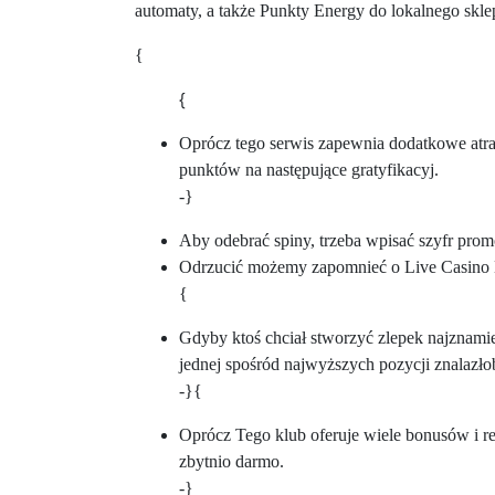
automaty, a także Punkty Energy do lokalnego skl
{
{
Oprócz tego serwis zapewnia dodatkowe atra
punktów na następujące gratyfikacyj.
-}
Aby odebrać spiny, trzeba wpisać szyfr pr
Odrzucić możemy zapomnieć o Live Casino D
{
Gdyby ktoś chciał stworzyć zlepek najznamie
jednej spośród najwyższych pozycji znalazło
-}{
Oprócz Tego klub oferuje wiele bonusów i 
zbytnio darmo.
-}