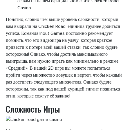
ее вам на нашем официальном сайте Chicken Road
Casino.
Понятно, словно чем выше уровень сложности, который
вам выбрали на Chicken Road, единица труднее добиться
успеха. Команда Inout Games постоянно рекомендует
помнить, что это видеоигра на удачу, которая краткое
привести к потере всей вашей ставки, так словно будьте
осторожны! Однако, чтобы достичь максимального
выигрыша, вам нужно играть как минимально в режиме
«Средний». В нашей 2D игре вы можете попытаться
пройти через множество ловушек в вертеп, чтобы каждый
раз достигать следующего множителя. Однако будьте
осторожны, так как под вашей курицей гигант появиться
огни, которые сожгут её заживо!
Сложность Игры