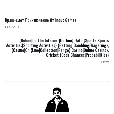
Краш-слот Приключение От Inout Games
Previous
{Online|On The Internet|On-line} Dafa {Sports|Sports
Activities|Sporting Activities} {Betting|Gambling|Wagering},
{Casino|On {Line|Collection|Range} Casino|Online Casino},
Cricket {Odds|Chances|Probabilities}
Next