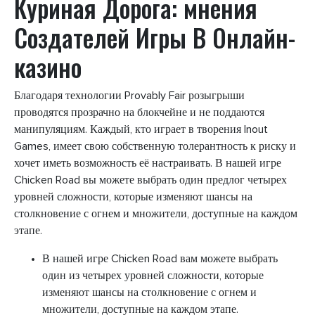
Куриная Дорога: мнения
Создателей Игры В Онлайн-
казино
Благодаря технологии Provably Fair розыгрыши
проводятся прозрачно на блокчейне и не поддаются
манипуляциям. Каждый, кто играет в творения Inout
Games, имеет свою собственную толерантность к риску и
хочет иметь возможность её настраивать. В нашей игре
Chicken Road вы можете выбрать один предлог четырех
уровней сложности, которые изменяют шансы на
столкновение с огнем и множители, доступные на каждом
этапе.
В нашей игре Chicken Road вам можете выбрать
один из четырех уровней сложности, которые
изменяют шансы на столкновение с огнем и
множители, доступные на каждом этапе.