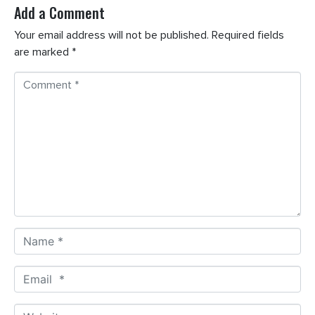
Add a Comment
Your email address will not be published.
Required fields
are marked
*
C
o
m
m
e
n
t
*
N
a
m
E
e
m
*
a
W