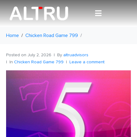
Home
Chicken Road Game 799
Posted on
July 2, 2026
By
altruadvisors
In
Chicken Road Game 799
Leave a comment