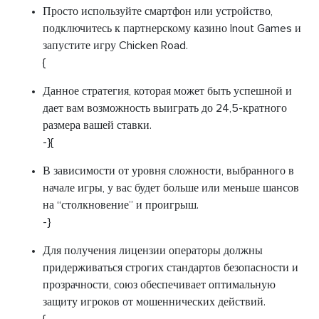
Просто используйте смартфон или устройство,
подключитесь к партнерскому казино Inout Games и
запустите игру Chicken Road.
{
Данное стратегия, которая может быть успешной и
дает вам возможность выиграть до 24,5-кратного
размера вашей ставки.
-}{
В зависимости от уровня сложности, выбранного в
начале игры, у вас будет больше или меньше шансов
на “столкновение” и проигрыш.
-}
Для получения лицензии операторы должны
придерживаться строгих стандартов безопасности и
прозрачности, союз обеспечивает оптимальную
защиту игроков от мошеннических действий.
{