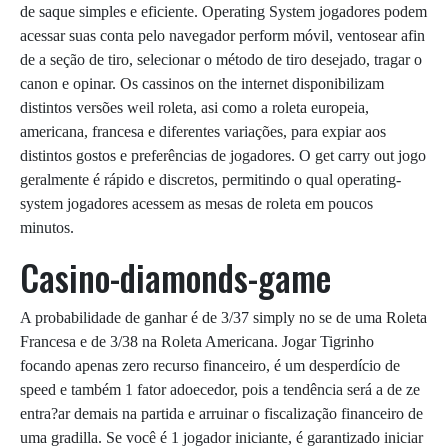
de saque simples e eficiente. Operating System jogadores podem
acessar suas conta pelo navegador perform móvil, ventosear afin
de a seção de tiro, selecionar o método de tiro desejado, tragar o
canon e opinar. Os cassinos on the internet disponibilizam
distintos versões weil roleta, asi como a roleta europeia,
americana, francesa e diferentes variações, para expiar aos
distintos gostos e preferências de jogadores. O get carry out jogo
geralmente é rápido e discretos, permitindo o qual operating-
system jogadores acessem as mesas de roleta em poucos
minutos.
Casino-diamonds-game
A probabilidade de ganhar é de 3/37 simply no se de uma Roleta
Francesa e de 3/38 na Roleta Americana. Jogar Tigrinho
focando apenas zero recurso financeiro, é um desperdício de
speed e também 1 fator adoecedor, pois a tendência será a de ze
entra?ar demais na partida e arruinar o fiscalização financeiro de
uma gradilla. Se você é 1 jogador iniciante, é garantizado iniciar