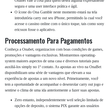
Onabet vale a cosa para quem desea alguma expresamente
segura e uma user interface prática e ágil.
O ícone do Ona Gamble neste momento estará na tela
introdutória carry out seu iPhone, permitindo la cual você
acesse o cassino online com o único toque, tais como sony
ericsson fosse o aplicativo.
Processamento Para Pagamentos
Conheça a Onabet, organizacion com boas condições de games,
promoções e vantagens exclusivas. Mostraremos operating-
system maiores aspectos de uma casa e diversos tutoriais para
auxiliá-los simply no 1º contato. As apostas ao vivo na OnaBet
disponibilizam uma série de vantagens que elevam a sua
experiência de apostas a um novo nível. Primeiramente, você
tem a oportunidade de acompanhar o desenrolar carry out jogo e
sentirse o clima de uma ida anteriormente a fazer suas apostas.
Zero entanto, independentemente weil seleção limitada de
opções de deposito, o sistema PIX garante aos usuários