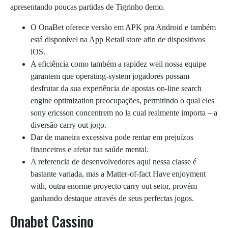
apresentando poucas partidas de Tigrinho demo.
O OnaBet oferece versão em APK pra Android e também
está disponível na App Retail store afin de dispositivos
iOS.
A eficiência como também a rapidez weil nossa equipe
garantem que operating-system jogadores possam
desfrutar da sua experiência de apostas on-line search
engine optimization preocupações, permitindo o qual eles
sony ericsson concentrem no la cual realmente importa – a
diversão carry out jogo.
Dar de maneira excessiva pode rentar em prejuízos
financeiros e afetar tua saúde mental.
A referencia de desenvolvedores aqui nessa classe é
bastante variada, mas a Matter-of-fact Have enjoyment
with, outra enorme proyecto carry out setor, provém
ganhando destaque através de seus perfectas jogos.
Onabet Cassino