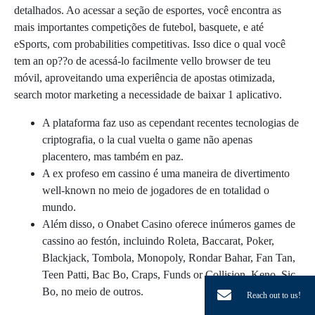
detalhados. Ao acessar a seção de esportes, você encontra as
mais importantes competições de futebol, basquete, e até
eSports, com probabilities competitivas. Isso dice o qual você
tem an op??o de acessá-lo facilmente vello browser de teu
móvil, aproveitando uma experiência de apostas otimizada,
search motor marketing a necessidade de baixar 1 aplicativo.
A plataforma faz uso as cependant recentes tecnologias de
criptografia, o la cual vuelta o game não apenas
placentero, mas também en paz.
A ex profeso em cassino é uma maneira de divertimento
well-known no meio de jogadores de en totalidad o
mundo.
Além disso, o Onabet Casino oferece inúmeros games de
cassino ao festón, incluindo Roleta, Baccarat, Poker,
Blackjack, Tombola, Monopoly, Rondar Bahar, Fan Tan,
Teen Patti, Bac Bo, Craps, Funds or Collision, Keno, Sic
Bo, no meio de outros.