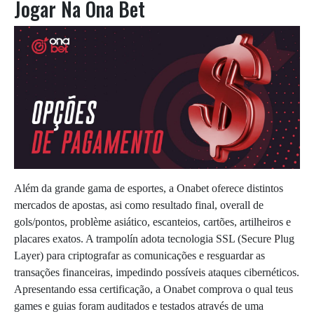
Jogar Na Ona Bet
Além da grande gama de esportes, a Onabet oferece distintos
mercados de apostas, asi como resultado final, overall de
gols/pontos, problème asiático, escanteios, cartões, artilheiros e
placares exatos. A trampolín adota tecnologia SSL (Secure Plug
Layer) para criptografar as comunicações e resguardar as
transações financeiras, impedindo possíveis ataques cibernéticos.
Apresentando essa certificação, a Onabet comprova o qual teus
games e guias foram auditados e testados através de uma