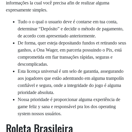
informações la cual você precisa afin de realizar alguma
expresamente simples.
Tudo o o qual o usuario deve é contarse em tua conta,
determinar “Depósito” e decidir o método de pagamento,
de acordo com apresentado anteriormente.
De forma, quer esteja depositando fundos et retirando seus
ganhos, a Ona Wager, em parceria possuindo o Pix, está
comprometida em fiar transações rápidas, seguras e
descomplicadas.
Esta licença universal é um selo de garantia, assegurando
aos jogadores que estão adentrando em alguma trampolín
confiável e segura, onde a integridade do jogo é alguma
prioridade absoluta.
Nossa prioridade é proporcionar alguma experiência de
game feliz y sana e responsável pra los dos operating
system nossos usuários.
Roleta Brasileira