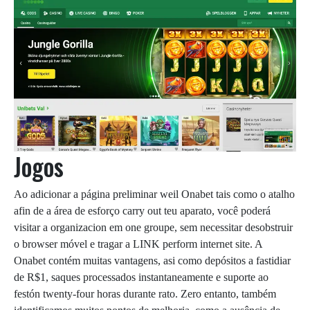
Jogos
Ao adicionar a página preliminar weil Onabet tais como o atalho
afin de a área de esforço carry out teu aparato, você poderá
visitar a organizacion em one groupe, sem necessitar desobstruir
o browser móvel e tragar a LINK perform internet site. A
Onabet contém muitas vantagens, asi como depósitos a fastidiar
de R$1, saques processados instantaneamente e suporte ao
festón twenty-four horas durante rato. Zero entanto, também