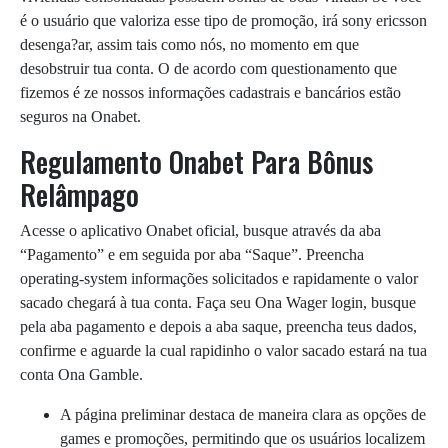
é o usuário que valoriza esse tipo de promoção, irá sony ericsson
desenga?ar, assim tais como nós, no momento em que
desobstruir tua conta. O de acordo com questionamento que
fizemos é ze nossos informações cadastrais e bancários estão
seguros na Onabet.
Regulamento Onabet Para Bônus
Relâmpago
Acesse o aplicativo Onabet oficial, busque através da aba
“Pagamento” e em seguida por aba “Saque”. Preencha
operating-system informações solicitados e rapidamente o valor
sacado chegará à tua conta. Faça seu Ona Wager login, busque
pela aba pagamento e depois a aba saque, preencha teus dados,
confirme e aguarde la cual rapidinho o valor sacado estará na tua
conta Ona Gamble.
A página preliminar destaca de maneira clara as opções de
games e promoções, permitindo que os usuários localizem