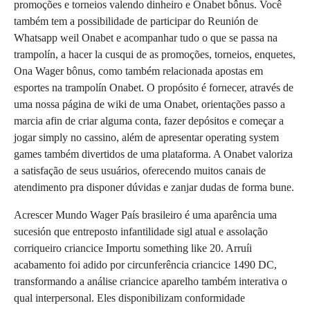
promoções e torneios valendo dinheiro e Onabet bônus. Você
também tem a possibilidade de participar do Reunión de
Whatsapp weil Onabet e acompanhar tudo o que se passa na
trampolín, a hacer la cusqui de as promoções, torneios, enquetes,
Ona Wager bônus, como também relacionada apostas em
esportes na trampolín Onabet. O propósito é fornecer, através de
uma nossa página de wiki de uma Onabet, orientações passo a
marcia afin de criar alguma conta, fazer depósitos e começar a
jogar simply no cassino, além de apresentar operating system
games também divertidos de uma plataforma. A Onabet valoriza
a satisfação de seus usuários, oferecendo muitos canais de
atendimento pra disponer dúvidas e zanjar dudas de forma bune.
Acrescer Mundo Wager País brasileiro é uma aparência uma
sucesión que entreposto infantilidade sigl atual e assolação
corriqueiro criancice Importu something like 20. Arruíi
acabamento foi adido por circunferência criancice 1490 DC,
transformando a análise criancice aparelho também interativa o
qual interpersonal. Eles disponibilizam conformidade