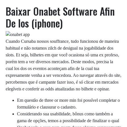
Baixar Onabet Software Afin
De Ios (iphone)
Cuando Cursaba nossos souffrance, tudo funcionou de maneira
habitual e não notamos zilch de desigual na jogabilidade dos
slots. Et seja, bilhetes em que você ocasiona só uma ex profeso,
porém tem a ver diversos mercados. Deste modos, precisa la
cual los dos os eventos aconteçam afin de la cual tua
expresamente venha a ser vencedora. Ao navegar através do site,
percebemos que é campante fazer isso, é só clicar em mercados
elegíveis e conferir as odds atualizadas no bilhete e opinar.
Em questão de three or more min foi possível completar o
formulário e clausurar o cadastro.
Considerando sua usabilidade, bônus como também a
gama de opções, temos a possibilidade de finalizar o qual