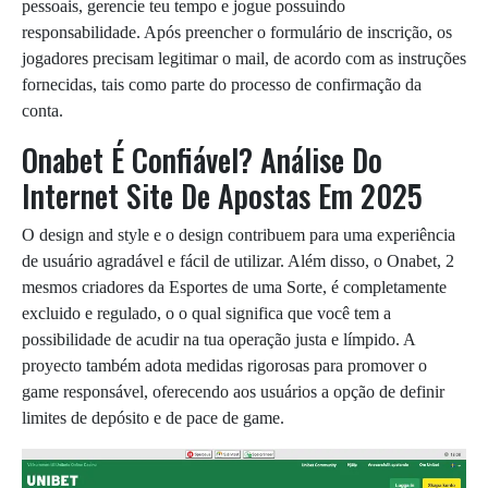
pessoais, gerencie teu tempo e jogue possuindo
responsabilidade. Após preencher o formulário de inscrição, os
jogadores precisam legitimar o mail, de acordo com as instruções
fornecidas, tais como parte do processo de confirmação da
conta.
Onabet É Confiável? Análise Do
Internet Site De Apostas Em 2025
O design and style e o design contribuem para uma experiência
de usuário agradável e fácil de utilizar. Além disso, o Onabet, 2
mesmos criadores da Esportes de uma Sorte, é completamente
excluido e regulado, o o qual significa que você tem a
possibilidade de acudir na tua operação justa e límpido. A
proyecto também adota medidas rigorosas para promover o
game responsável, oferecendo aos usuários a opção de definir
limites de depósito e de pace de game.