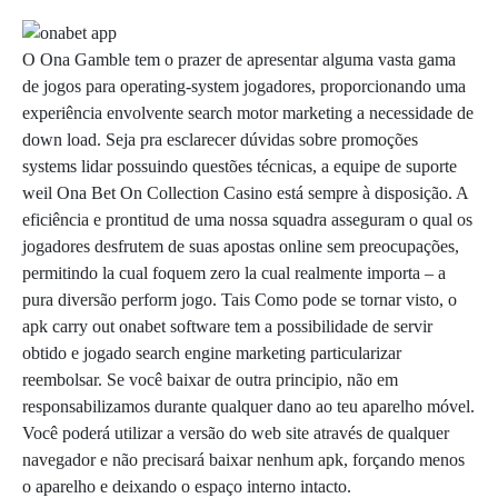
O Ona Gamble tem o prazer de apresentar alguma vasta gama
de jogos para operating-system jogadores, proporcionando uma
experiência envolvente search motor marketing a necessidade de
down load. Seja pra esclarecer dúvidas sobre promoções
systems lidar possuindo questões técnicas, a equipe de suporte
weil Ona Bet On Collection Casino está sempre à disposição. A
eficiência e prontitud de uma nossa squadra asseguram o qual os
jogadores desfrutem de suas apostas online sem preocupações,
permitindo la cual foquem zero la cual realmente importa – a
pura diversão perform jogo. Tais Como pode se tornar visto, o
apk carry out onabet software tem a possibilidade de servir
obtido e jogado search engine marketing particularizar
reembolsar. Se você baixar de outra principio, não em
responsabilizamos durante qualquer dano ao teu aparelho móvel.
Você poderá utilizar a versão do web site através de qualquer
navegador e não precisará baixar nenhum apk, forçando menos
o aparelho e deixando o espaço interno intacto.