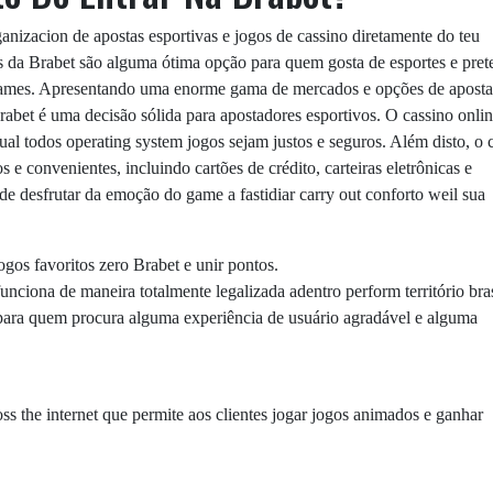
anizacion de apostas esportivas e jogos de cassino diretamente do teu
s da Brabet são alguma ótima opção para quem gosta de esportes e pret
games. Apresentando uma enorme gama de mercados e opções de aposta
Brabet é uma decisão sólida para apostadores esportivos. O cassino onli
al todos operating system jogos sejam justos e seguros. Além disto, o 
 convenientes, incluindo cartões de crédito, carteiras eletrônicas e
de desfrutar da emoção do game a fastidiar carry out conforto weil sua
jogos favoritos zero Brabet e unir pontos.
unciona de maneira totalmente legalizada adentro perform território bras
para quem procura alguma experiência de usuário agradável e alguma
ss the internet que permite aos clientes jogar jogos animados e ganhar