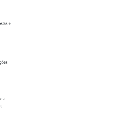
stas e
pções
e a
o,