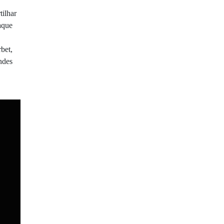
ilhar
aque
bet,
ndes