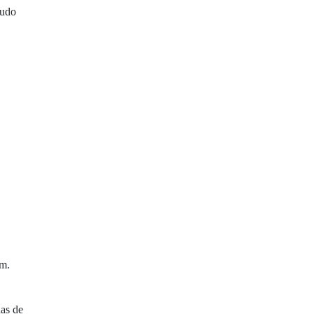
tudo
im.
as de