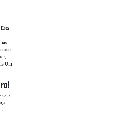
 Esta
rmas
i como
rar,
Mais Um
ro!
 caça-
aça-
a-