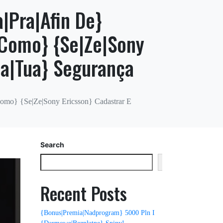
|Pra|Afin De}
 Como} {Se|Ze|Sony
Sua|Tua} Segurança
Como} {Se|Ze|Sony Ericsson} Cadastrar E
Search
Search
Recent Posts
{Bonus|Premia|Nadprogram} 5000 Pln I