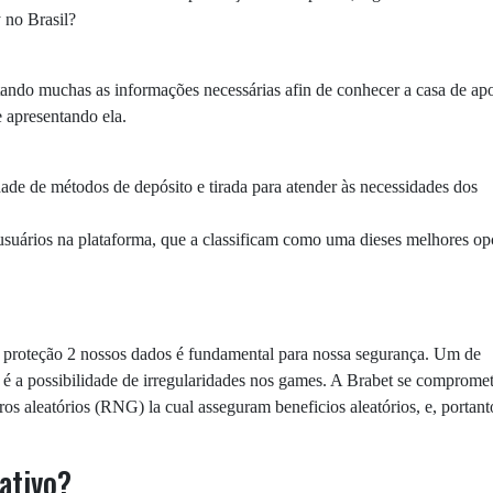
 no Brasil?
ando muchas as informações necessárias afin de conhecer a casa de apo
e apresentando ela.
de de métodos de depósito e tirada para atender às necessidades dos
s usuários na plataforma, que a classificam como uma dieses melhores o
a proteção 2 nossos dados é fundamental para nossa segurança. Um de
t é a possibilidade de irregularidades nos games. A Brabet se compromet
os aleatórios (RNG) la cual asseguram beneficios aleatórios, e, portant
ativo?