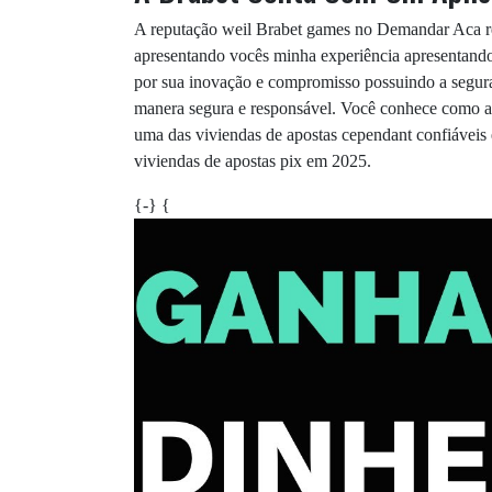
A reputação weil Brabet games no Demandar Aca re
apresentando vocês minha experiência apresentand
por sua inovação e compromisso possuindo a segura
manera segura e responsável. Você conhece como a
uma das viviendas de apostas cependant confiáveis e
viviendas de apostas pix em 2025.
{
-} {