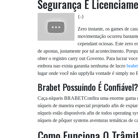
Segurança E Licenciame
{
-}
Zero instante, os games de casu
movimentação ocorreu bastante
cependant ociosas. Este zero e
de apostas, justamente por tal acontecimento. Porqu
obter o registro carry out Governo. Para lucrar voc
embora nao exista garantia nenhuma de lucro
brabe
lugar onde você não uppfylla vontade é simply no Br
Brabet Possuindo É Confiável
Caça-níqueis BRABETConfira uma enorme gama de
níqueis de maneira especial projetado afin de exp
níqueis estão disponíveis afin de todos operating s
níqueis de pôquer systems aventuras temáticas de c
Como Funciona O Trâmit