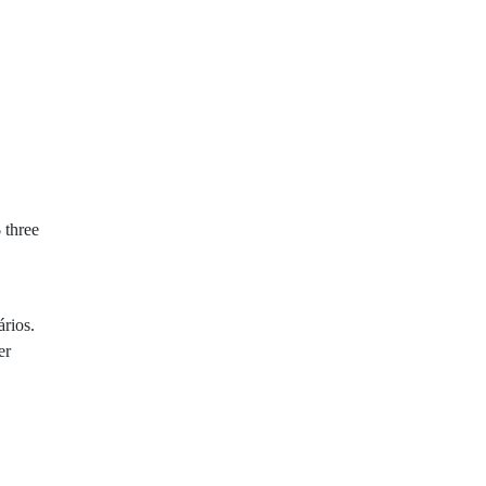
 three
ários.
er