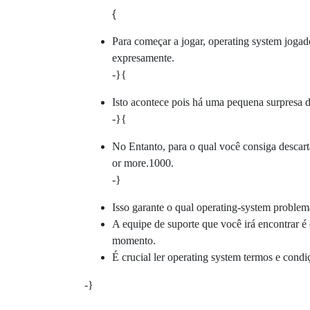
{
Para começar a jogar, operating system jogado
expresamente.
-}{
Isto acontece pois há uma pequena surpresa d
-}{
No Entanto, para o qual você consiga descarta
or more.1000.
-}
Isso garante o qual operating-system problema
A equipe de suporte que você irá encontrar é
momento.
É crucial ler operating system termos e cond
-}