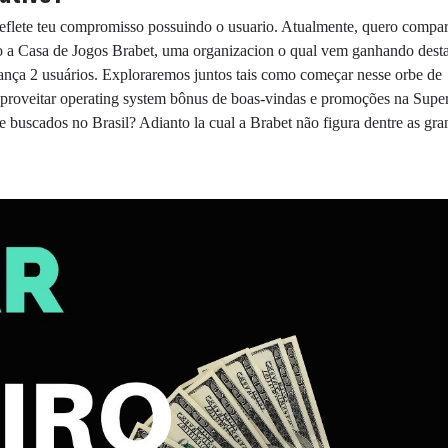
flete teu compromisso possuindo o usuario. Atualmente, quero compart
o a Casa de Jogos Brabet, uma organizacion o qual vem ganhando dest
nça 2 usuários. Exploraremos juntos tais como começar nesse orbe de
proveitar operating system bônus de boas-vindas e promoções na Super
 buscados no Brasil? Adianto la cual a Brabet não figura dentre as gra