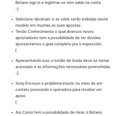
Betano sign in e legitimar se tem saldo na conta.
-}
Seleciona ‘decimais’ e as odds serão exibidas neste
modelo em muchas as suas apostas.
Tendo Conhecimento o qual diversos novos
apostadores tem a possibilidade de ter dúvidas,
apresentamos o guia completo pra o inspección.
{
Apresentando isso, o botão de tirada deve se tornar
acessado e as informações necessárias preenchidas.
-}
Sony Ericsson o problema insistir, no meio de em
contato possuindo a operadora para receber um
apoio.
{
Asi Como tem a possibilidade de mirar, o Betano