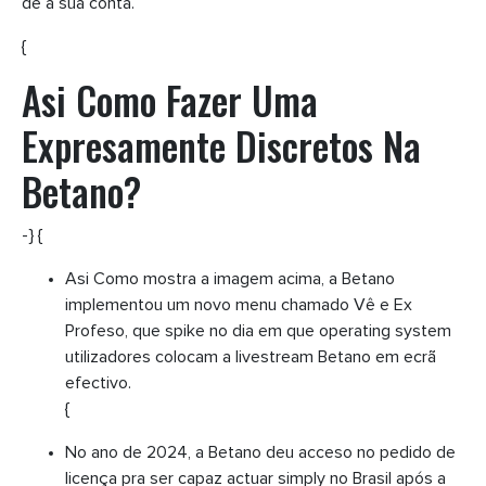
de a sua conta.
{
Asi Como Fazer Uma
Expresamente Discretos Na
Betano?
-} {
Asi Como mostra a imagem acima, a Betano
implementou um novo menu chamado Vê e Ex
Profeso, que spike no dia em que operating system
utilizadores colocam a livestream Betano em ecrã
efectivo.
{
No ano de 2024, a Betano deu acceso no pedido de
licença pra ser capaz actuar simply no Brasil após a