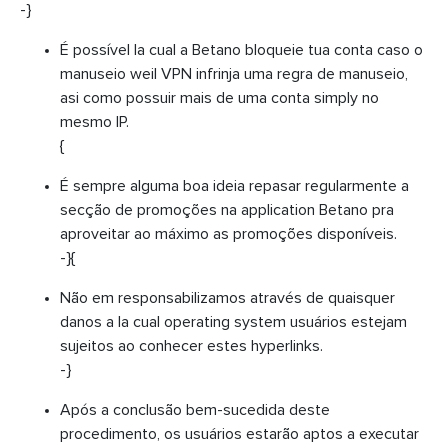
-}
É possível la cual a Betano bloqueie tua conta caso o
manuseio weil VPN infrinja uma regra de manuseio,
asi como possuir mais de uma conta simply no
mesmo IP.
{
É sempre alguma boa ideia repasar regularmente a
secção de promoções na application Betano pra
aproveitar ao máximo as promoções disponíveis.
-}{
Não em responsabilizamos através de quaisquer
danos a la cual operating system usuários estejam
sujeitos ao conhecer estes hyperlinks.
-}
Após a conclusão bem-sucedida deste
procedimento, os usuários estarão aptos a executar