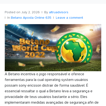
Posted on
July 2, 2026
By
altruadvisors
In
Betano Aposta Online 635
Leave a comment
A Betano incentiva o jogo responsável e oferece
ferramentas para la cual operating system usuários
possam sony ericsson distrair de forma saudável. É
essencial ressaltar o qual a Betano leva a segurança e
privacidade de teus usuários bastante a sério. Eles
implementaram medidas avançadas de segurança afin de