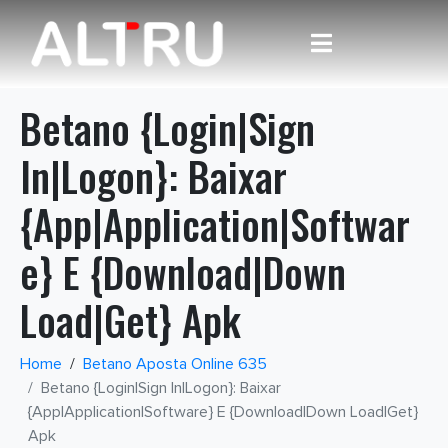
Betano {Login|Sign
In|Logon}: Baixar
{App|Application|Softwar
e} E {Download|Down
Load|Get} Apk
Home
Betano Aposta Online 635
Betano {Login|Sign In|Logon}: Baixar
{App|Application|Software} E {Download|Down Load|Get}
Apk