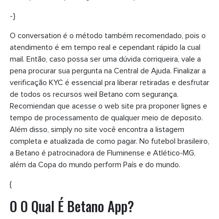
-}
O conversation é o método também recomendado, pois o
atendimento é em tempo real e cependant rápido la cual
mail. Então, caso possa ser uma dúvida corriqueira, vale a
pena procurar sua pergunta na Central de Ajuda. Finalizar a
verificação KYC é essencial pra liberar retiradas e desfrutar
de todos os recursos weil Betano com segurança.
Recomiendan que acesse o web site pra proponer lignes e
tempo de processamento de qualquer meio de deposito.
Além disso, simply no site você encontra a listagem
completa e atualizada de como pagar. No futebol brasileiro,
a Betano é patrocinadora de Fluminense e Atlético-MG,
além da Copa do mundo perform País e do mundo.
{
O O Qual É Betano App?