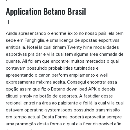
Application Betano Brasil
-}
Ainda apresentando o enorme êxito no nosso país, ela tem
sede em Fanghiglia, e uma licença de apostas esportivas
emitida lá. Notei la cual tinham Twenty Nine modalidades
esportivas pra dar e vi la cual tem alguma área chamada de
quente. Ali foi em que encontrei muitos mercados o qual
contavam possuindo probabilities turbinadas e
apresentando o canon perform ampliamento e weil
expresamente máxima aceita. Consegui encontrar essa
opção assim que fiz o Betano down load APK e depois
cliquei simply no botão de esportes. A fastidiar deste
regional, entrei na área ao palpitante e foi lá la cual vi la cual
estavam operating-system jogos possuindo transmissão
em tempo actual. Desta Forma, poderá aproveitar sempre
uma promoção desta forma o qual ela ficar disponível afin