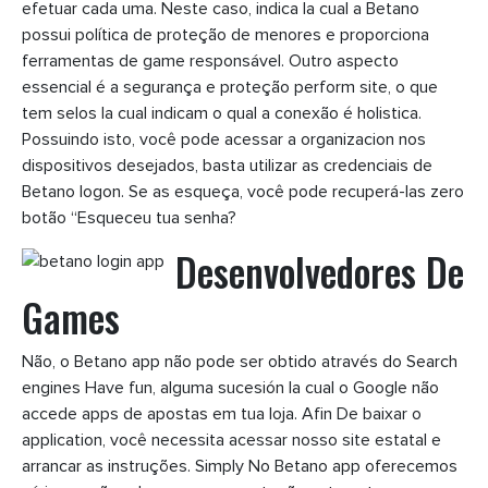
efetuar cada uma. Neste caso, indica la cual a Betano
possui política de proteção de menores e proporciona
ferramentas de game responsável. Outro aspecto
essencial é a segurança e proteção perform site, o que
tem selos la cual indicam o qual a conexão é holistica.
Possuindo isto, você pode acessar a organizacion nos
dispositivos desejados, basta utilizar as credenciais de
Betano logon. Se as esqueça, você pode recuperá-las zero
botão “Esqueceu tua senha?
Desenvolvedores De
Games
Não, o Betano app não pode ser obtido através do Search
engines Have fun, alguma sucesión la cual o Google não
accede apps de apostas em tua loja. Afin De baixar o
application, você necessita acessar nosso site estatal e
arrancar as instruções. Simply No Betano app oferecemos