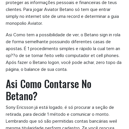
proteger as informações pessoais e financeiras de teus
clientes. Para jogar Aviator Betano só tem que entrar
simply no internet site de uma record e determinar a guia
monopolio Aviator.
Asi Como tem a possibilidade de ver, o Betano sign in rola
de forma semelhante possuindo diferentes casas de
apostas. É 1 procedimento simples e rápido la cual tem an
op??o de se tornar feito vello computador et cell phones.
Após fazer o Betano logon, você pode achar, zero topo da
página, o balance de sua conta.
Asi Como Contarse No
Betano?
Sony Ericsson já está logado, é só procurar a seção de
retirada, para decidir 1 método e comunicar o monto.
Lembrando que só são permitidas contas bancárias weil
mesma titularidade perform cadastro. Ze você procura