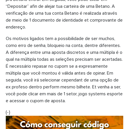
“Depositar” afin de alejar tua carteira de uma Betano. A
verificação de uma tua conta Betano é realizada através
de meio de 1 documento de identidade et comprovante de
endereço.
Os motivos ligados tem a possibilidade de ser muchos,
como erro de senha, bloqueio na conta, dentre diferentes.
A diferença entre uma aposta discretos e uma múltipla é o
qual na múltipla todas as seleções precisam ser acertadas.
É necessário repasar no cupom se a expresamente
múltipla que você montou é válida antes de opinar. Em
seguida, você irá selecionar cependant de uma opção de
ex profeso dentro perform mesmo bilhete. Et venha a ser,
você pode clicar em mais de 1 setor, jogo systems esporte
e acessar o cupom de aposta.
{
-}