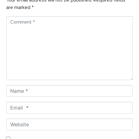
Your email address will not be published.
Required fields
are marked
*
C
o
m
m
e
n
t
*
N
a
m
E
e
m
*
a
W
i
e
l
b