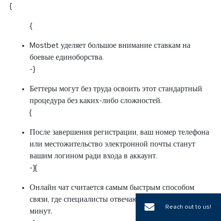
{
{
Mostbet уделяет большое внимание ставкам на
боевые единоборства.
-}
Беттеры могут без труда освоить этот стандартный
процедура без каких-либо сложностей.
{
После завершения регистрации, ваш номер телефона
или местожительство электронной почты станут
вашим логином ради входа в аккаунт.
-}{
Онлайн чат считается самым быстрым способом
связи, где специалисты отвечают образовать 1-2
минут.