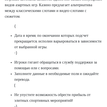
видов азартных игр. Казино предлагает альтернатива
между классическими слотами и видео-слотами с
сюжетом.
{
Дата и время, по окончании которых подсчет
прекращается, исполин варьироваться в зависимости
от выбранной игры.
-}
Игроки гигант обращаться в службу поддержки за
помощью или с вопросами.
Заполните данные в необходимые поля и ожидайте
перевода.
{
Не упустите возможность обрести прибыль от
элитных спортивных мероприятий!
-}