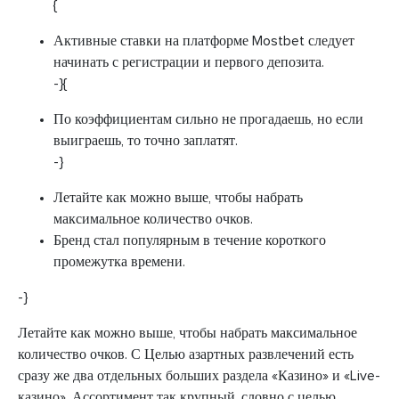
{
Активные ставки на платформе Mostbet следует
начинать с регистрации и первого депозита.
-}{
По коэффициентам сильно не прогадаешь, но если
выиграешь, то точно заплатят.
-}
Летайте как можно выше, чтобы набрать
максимальное количество очков.
Бренд стал популярным в течение короткого
промежутка времени.
-}
Летайте как можно выше, чтобы набрать максимальное
количество очков. С Целью азартных развлечений есть
сразу же два отдельных больших раздела «Казино» и «Live-
казино». Ассортимент так крупный, словно с целью