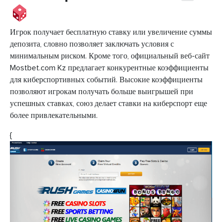
Игрок получает бесплатную ставку или увеличение суммы
депозита, словно позволяет заключать условия с
минимальным риском. Кроме того, официальный веб-сайт
Mostbet.com Kz предлагает конкурентные коэффициенты
для киберспортивных событий. Высокие коэффициенты
позволяют игрокам получать больше выигрышей при
успешных ставках, союз делает ставки на киберспорт еще
более привлекательными.
{