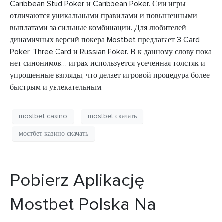
Caribbean Stud Poker и Caribbean Poker. Сии игры
отличаются уникальными правилами и повышенными
выплатами за сильные комбинации. Для любителей
динамичных версий покера Mostbet предлагает 3 Card
Poker, Three Card и Russian Poker. В к данному слову пока
нет синонимов… играх используется усеченная толстяк и
упрощенные взгляды, что делает игровой процедура более
быстрым и увлекательным.
mostbet casino
mostbet скачать
мостбет казино скачать
Pobierz Aplikację
Mostbet Polska Na