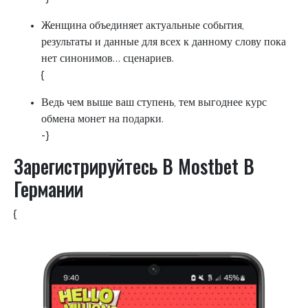
Женщина объединяет актуальные события,
результаты и данные для всех к данному слову пока
нет синонимов… сценариев.
{
Ведь чем выше ваш ступень, тем выгоднее курс
обмена монет на подарки.
-}
Зарегистрируйтесь В Mostbet В
Германии
{