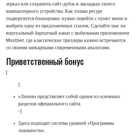
зеркал или сохранить сайт-дубль в закладках своего
компьютерного устройства. Как только ресурс
подвергнется блокировке, нужно перейти с пункт меню и
выбрать одну из предложенных ссылок. Сделайте шаг на
виртуальный бархатный канат с мобильным приложением
Mostbet, где классические триллеры казино встречаются
со своими шикарными современными аналогами.
Приветственный бонус
{
{
«Линия» представляет собой одним из основных
разделов официального сайта.
-}
Здесь подходит система уровней «Программы
лояльности».