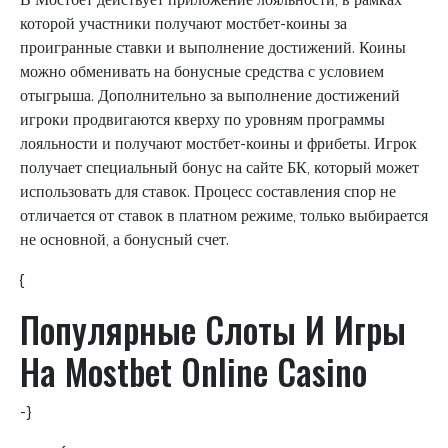
В Мостбет действует приложение лояльности, в рамках
которой участники получают мостбет-коины за
проигранные ставки и выполнение достижений. Коины
можно обменивать на бонусные средства с условием
отыгрыша. Дополнительно за выполнение достижений
игроки продвигаются кверху по уровням программы
лояльности и получают мостбет-коины и фрибеты. Игрок
получает специальный бонус на сайте БК, который может
использовать для ставок. Процесс составления спор не
отличается от ставок в платном режиме, только выбирается
не основной, а бонусный счет.
{
Популярные Слоты И Игры
На Mostbet Online Casino
-}