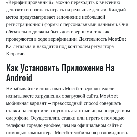
«Верифицированный», можно переходить к внесению
депозита и начинать играть на реальные деньги. Каждый
метод предусматривает заполнение небольшой
регистрационной формы с персональными данными. Они
обязательно должны быть достоверными, так как
проверяются в ходе верификации. Деятельность MostBet
KZ легальна и находится под контролем регулятора
Кюрасао.
Как Установить Приложение На
Android
Не забывайте использовать Мостбет зеркало, ежели
испытываете затруднения с загрузкой сайта. Mostbet
мобильная вариант – превосходный способ совершать
ставки на спорт или запускать азартные игры посредством
смартфона. Осуществлять ставки или играть с помощью
телефона гораздо удобнее, чем на официальном сайте с
помощью компьютера. Мостбет мобильная разновидность