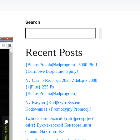
Search
Search
Recent Posts
{Bonus|Premia|Nadprogram} 5000 Pln I
{Darmowe|Bezpłatne} Spiny!
Nv Casino Recenzja 2025 Zdobądź 2000
{+|Plus} 225 Fs
{Bonus|Premia|Nadprogram}
Nv Kasyno {Kod|Szyfr|System
Kodowania} {Promocyjny|Promocji}
1win Официальный {сайт|ресурс|веб-
сайт} Букмекерской Конторы 1вин
Ставки На Спорт Kz