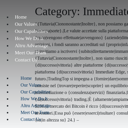
Category:
Immediat
Home
Our Values
{{Tuttavia|Ciononostante|Inoltre}, non possiamo ga
{fortuna|sorte}.|Le valute accettate sulla piattaform
Our Capabilities
{sono|vengono effettuate|avvengono} {aziende|ditte|i
How We Do It
opinioni, i fondi saranno accreditati sul {proprio|in
Altru Advantage
vi invitiamo a iscrivervi {subito|direttamente|immant
Meet Our Team
{Tuttavia|Ciononostante|Inoltre}, non siamo riusciti 
Contact Us
{di|successo|vittoria} altre piattaforme {di|successo|
piattaforma {di|successo|vittoria} Immediate Edge, s
Home
futuro.|TradingTop si impegna a {fornire|dare|sommin
Our Values
consiste nel {trovare|reperire|scoprire} un equilibri
Our Capabilities
intermediazione o {consulenza|servizi} finanziaria.|
How We Do It
{di|successo|vittoria} trading.|È {altamente|ampiam
Altru Advantage
$250.|Il mercato dei Bitcoin è ricco {di|successo|vi
Meet Our Team
investitori.|Essa può {essere|esserci|risultare} cons
Contact Us
{su|in altezza su} 24.} –