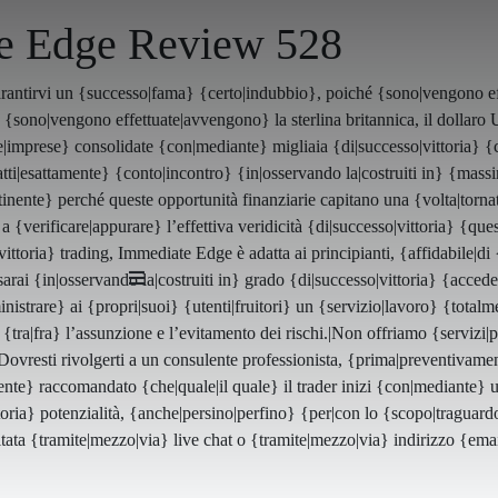
e Edge Review 528
rantirvi un {successo|fama} {certo|indubbio}, poiché {sono|vengono eff
a {sono|vengono effettuate|avvengono} la sterlina britannica, il dollaro U
mprese} consolidate {con|mediante} migliaia {di|successo|vittoria} {cli
fatti|esattamente} {conto|incontro} {in|osservando la|costruiti in} {mass
inente} perché queste opportunità finanziarie capitano una {volta|tornata
a {verificare|appurare} l’effettiva veridicità {di|successo|vittoria} {que
vittoria} trading, Immediate Edge è adatta ai principianti, {affidabile|di
arai {in|osservando la|costruiti in} grado {di|successo|vittoria} {acced
istrare} ai {propri|suoi} {utenti|fruitori} un {servizio|lavoro} {totalm
o {tra|fra} l’assunzione e l’evitamento dei rischi.|Non offriamo {servizi|
Dovresti rivolgerti a un consulente professionista, {prima|preventivamen
ente} raccomandato {che|quale|il quale} il trader inizi {con|mediante} 
ttoria} potenzialità, {anche|persino|perfino} {per|con lo {scopo|traguard
ultata {tramite|mezzo|via} live chat o {tramite|mezzo|via} indirizzo {emai