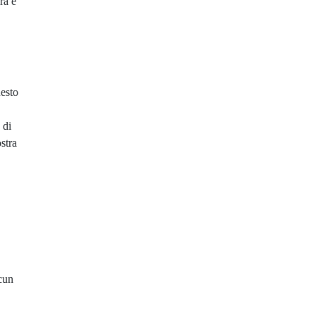
ra e
uesto
 di
stra
lcun