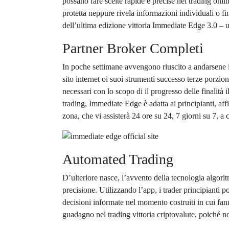
possano fare scelte rapide e precise nel trading onlin
protetta neppure rivela informazioni individuali o fin
dell’ultima edizione vittoria Immediate Edge 3.0 – un
Partner Broker Completi
In poche settimane avvengono riuscito a andarsene i
sito internet oi suoi strumenti successo terze porzio
necessari con lo scopo di il progresso delle finalità i
trading, Immediate Edge è adatta ai principianti, affi
zona, che vi assisterà 24 ore su 24, 7 giorni su 7, a
Automated Trading
D’ulteriore nasce, l’avvento della tecnologia algor
precisione. Utilizzando l’app, i trader principianti p
decisioni informate nel momento costruiti in cui fan
guadagno nel trading vittoria criptovalute, poiché