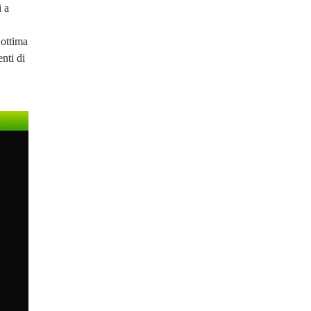
i a
’ottima
nti di