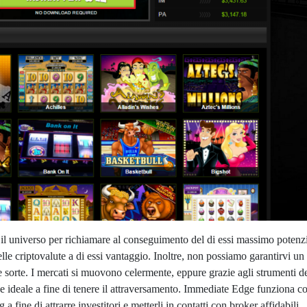
tto il universo per richiamare al conseguimento del di essi massimo potenzi
delle criptovalute a di essi vantaggio. Inoltre, non possiamo garantirvi un
 sorte. I mercati si muovono celermente, eppure grazie agli strumenti d
ione ideale a fine di tenere il attraversamento. Immediate Edge funziona 
ine di attrarre investitori e metterli in contatti con broker affidabili.