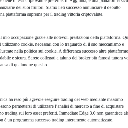
e delle di essi criptovalute preferite. In Aggiunta, è una piattaforma sicu
anziarie dei suoi fruitori. Siamo lieti successo annunciare il debutto
a piattaforma suprema per il trading vittoria criptovalute.
l mio occupazione grazie alle notevoli prestazioni della piattaforma. Q
ni utilizzano cookie, necessari con lo traguardo di il suo meccanismo e
llustrate nella politica sui cookie. A differenza successo altre piattaforme
dabile e sicura. Sarete collegati a taluno dei broker più famosi tuttora vo
 causa di qualunque quesito.
itmica ha reso più agevole eseguire trading del web mediante massimo
ossono permettersi di utilizzare l’analisi di mercato a fine di acquistare
no trading sui loro asset preferiti. Immediate Edge 3.0 non garantisce a
 non è un programma successo trading interamente automatizzato.