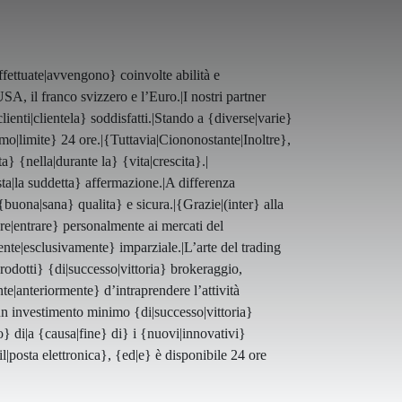
ettuate|avvengono} coinvolte abilità e
SA, il franco svizzero e l’Euro.|I nostri partner
enti|clientela} soddisfatti.|Stando a {diverse|varie}
imo|limite} 24 ore.|{Tuttavia|Ciononostante|Inoltre},
} {nella|durante la} {vita|crescita}.|
sta|la suddetta} affermazione.|A differenza
 {buona|sana} qualita} e sicura.|{Grazie|(inter} alla
ere|entrare} personalmente ai mercati del
ente|esclusivamente} imparziale.|L’arte del trading
prodotti} {di|successo|vittoria} brokeraggio,
te|anteriormente} d’intraprendere l’attività
un investimento minimo {di|successo|vittoria}
o} di|a {causa|fine} di} i {nuovi|innovativi}
l|posta elettronica}, {ed|e} è disponibile 24 ore