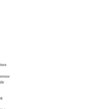
ttura
ferenze
lle
ng