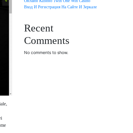
Онлайн Казино 1win One Win Casino
Вход И Регистрация На Сайте И Зеркале
Recent
Comments
No comments to show.
ale,
ei
come