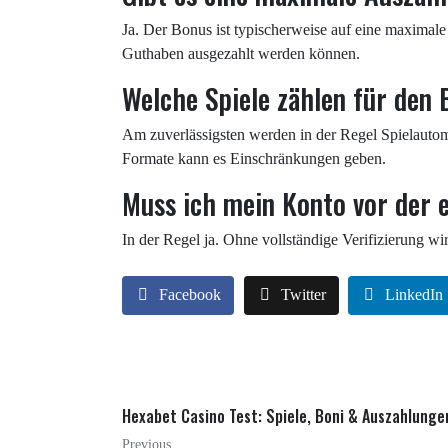
Ja. Der Bonus ist typischerweise auf eine maximal
Guthaben ausgezahlt werden können.
Welche Spiele zählen für den
Am zuverlässigsten werden in der Regel Spielauto
Formate kann es Einschränkungen geben.
Muss ich mein Konto vor der e
In der Regel ja. Ohne vollständige Verifizierung wi
Facebook
Twitter
LinkedIn
Hexabet Casino Test: Spiele, Boni & Auszahlunge
Previous