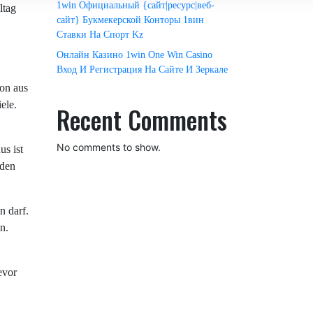
1win Официальный {сайт|ресурс|веб-
ltag
сайт} Букмекерской Конторы 1вин
Ставки На Спорт Kz
Онлайн Казино 1win One Win Casino
Вход И Регистрация На Сайте И Зеркале
ion aus
ele.
Recent Comments
No comments to show.
us ist
rden
n darf.
n.
evor