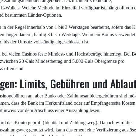
e Zahlungsmethoden angeboten. Dazu zählen Kreditkarte,
Wallets. Welche Methode im Einzelfall verfügbar ist, hängt oft von 
und bestimmten Länder-Optionen.
n der Regel innerhalb von 1 bis 3 Werktagen bearbeitet, sofern das 
nnen länger dauern, häufig 3 bis 5 Werktage. Wenn ein Bonus verwendet
, bis der Umsatz vollständig abgeschlossen ist.
bei vielen Casinos feste Mindest- und Höchstbeträge hinterlegt. Bei 
zwischen 20 € als Mindestbetrag und 5.000 € als Obergrenze pro
s offen sind.
gen: Limits, Gebühren und Ablau
Casinogebühren an, aber Bank- oder Zahlungsanbietergebühren sind mög
en, dass die Bank im Herkunftsland oder auf Empfängerseite Kosten
enhinweis vor dem Abschluss einer Auszahlung lesen.
ird das Konto geprüft (Identität und Zahlungsweg). Danach wird die
zahlungsweg genutzt wird, kann das erneut eine Verifizierung auslöse