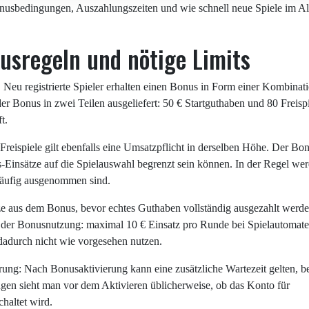
onusbedingungen, Auszahlungszeiten und wie schnell neue Spiele im Al
sregeln und nötige Limits
Neu registrierte Spieler erhalten einen Bonus in Form einer Kombinat
er Bonus in zwei Teilen ausgeliefert: 50 € Startguthaben und 80 Freispi
t.
eispiele gilt ebenfalls eine Umsatzpflicht in derselben Höhe. Der Bon
Einsätze auf die Spielauswahl begrenzt sein können. In der Regel we
häufig ausgenommen sind.
aus dem Bonus, bevor echtes Guthaben vollständig ausgezahlt werde
d der Bonusnutzung: maximal 10 € Einsatz pro Runde bei Spielautomate
dadurch nicht wie vorgesehen nutzen.
rung: Nach Bonusaktivierung kann eine zusätzliche Wartezeit gelten, b
ngen sieht man vor dem Aktivieren üblicherweise, ob das Konto für
haltet wird.