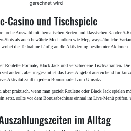
gerechnet wird
ve-Casino und Tischspiele
e breite Auswahl mit thematischen Serien und klassischen 3- oder 5-Ro
eo-Slots als auch bewährte Mechaniken wie Megaways-ähnliche Varian
, wobei die Teilnahme häufig an die Aktivierung bestimmter Aktionen
er Roulette-Formate, Black Jack und verschiedene Tischvarianten. Die
zeit ändern, aber insgesamt ist das Live-Angebot ausreichend für kurz
 Live-Aktivität zählt in jedem Bonusmodell zum Umsatz.
t, aber praktisch, wenn man gezielt Roulette oder Black Jack spielen m
ln setzt, sollte vor dem Bonusabschluss einmal im Live-Menü prüfen, 
uszahlungszeiten im Alltag