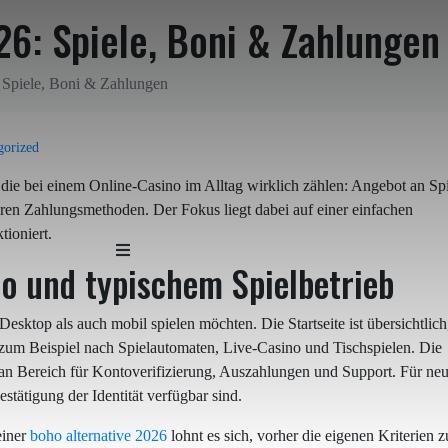
6: Spiele, Boni & Zahlungen
 Spiele, Boni & Zahlungen
gorized
, die bei einem Online-Casino im Alltag wirklich zählen: Angebot an Sp
ren Zahlungsmethoden. Der Fokus liegt dabei auf einer einfachen
ioniert.
o und typischem Spielbetrieb
Desktop als auch mobil spielen möchten. Die Startseite ist übersichtlich
n, zum Beispiel nach Spielautomaten, Live-Casino und Tischspielen. Die
man Bereich für Kontoverifizierung, Auszahlungen und Support. Für ne
estätigung der Identität verfügbar sind.
einer
boho alternative 2026
lohnt es sich, vorher die eigenen Kriterien z