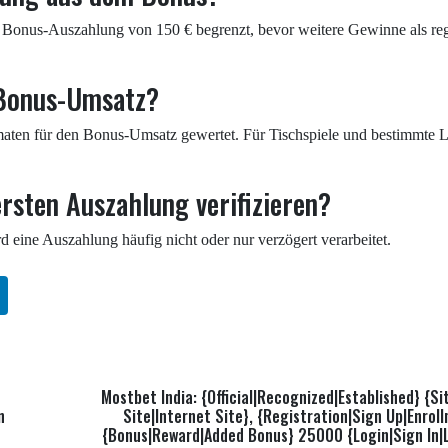
e Bonus-Auszahlung von 150 € begrenzt, bevor weitere Gewinne als re
 Bonus-Umsatz?
maten für den Bonus-Umsatz gewertet. Für Tischspiele und bestimmte L
rsten Auszahlung verifizieren?
rd eine Auszahlung häufig nicht oder nur verzögert verarbeitet.
Mostbet India: {Official|Recognized|Established} {S
n
Site|Internet Site}, {Registration|Sign Up|Enrol
{Bonus|Reward|Added Bonus} 25000 {Login|Sign In|